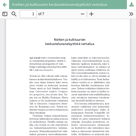
Kielten ja kulttuurien keskustelunanalyyttistä vertailua
Palvelua ylläpitää
Tieteellisten seurain valtuuskunta
.