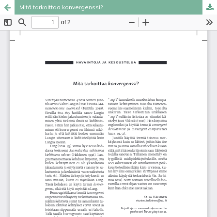
Mitä tarkoittaa konvergenssi?
Palvelua ylläpitää
Tieteellisten seurain valtuuskunta
.