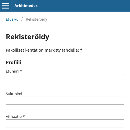
Arkhimedes
Etusivu
/
Rekisteröidy
Rekisteröidy
Pakolliset kentät on merkitty tähdellä:
*
Profiili
Etunimi
*
Sukunimi
Affiliaatio
*