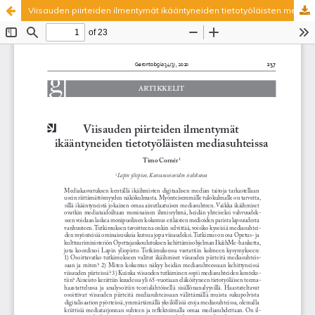
Viisauden piirteiden ilmentymät ikääntyneiden tietotyöläisten mediasuhteissa
Palvelua ylläpitää
Tieteellisten seurain valtuuskunta
.