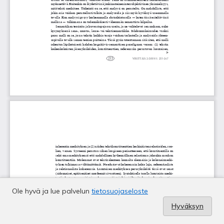
Ole hyvä ja lue palvelun
tietosuojaseloste
Hyväksyn