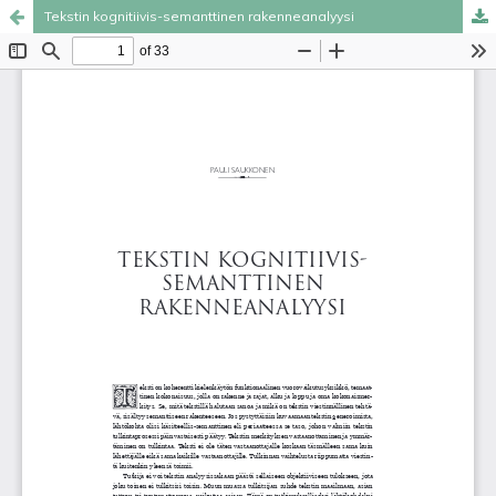
Tekstin kognitiivis-semanttinen rakenneanalyysi
Palvelua ylläpitää
Tieteellisten seurain valtuuskunta
.