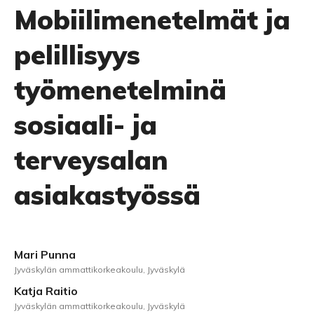
Mobiilimenetelmät ja
pelillisyys
työmenetelminä
sosiaali- ja
terveysalan
asiakastyössä
Mari Punna
Jyväskylän ammattikorkeakoulu, Jyväskylä
Katja Raitio
Jyväskylän ammattikorkeakoulu, Jyväskylä