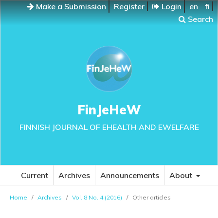
Make a Submission
Register
Login
en
fi
Search
FinJeHeW
FINNISH JOURNAL OF EHEALTH AND EWELFARE
Current
Archives
Announcements
About
Home
/
Archives
/
Vol. 8 No. 4 (2016)
/
Other articles