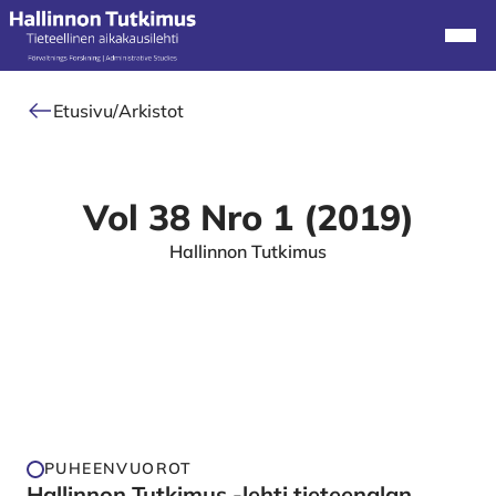
Alkuun
Navi
Etusivu
/
Arkistot
Vol 38 Nro 1 (2019)
Hallinnon Tutkimus
PUHEENVUOROT
Hallinnon Tutkimus -lehti tieteenalan