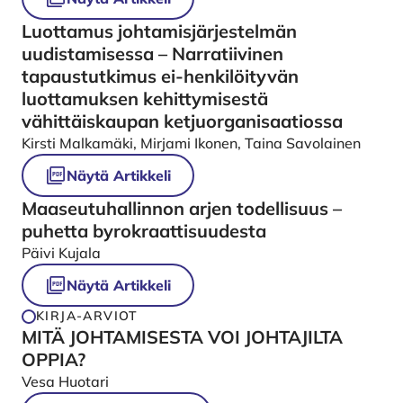
Luottamus johtamisjärjestelmän
uudistamisessa – Narratiivinen
tapaustutkimus ei-henkilöityvän
luottamuksen kehittymisestä
vähittäiskaupan ketjuorganisaatiossa
Kirsti Malkamäki, Mirjami Ikonen, Taina Savolainen
Näytä Artikkeli
Maaseutuhallinnon arjen todellisuus –
puhetta byrokraattisuudesta
Päivi Kujala
Näytä Artikkeli
KIRJA-ARVIOT
MITÄ JOHTAMISESTA VOI JOHTAJILTA
OPPIA?
Vesa Huotari