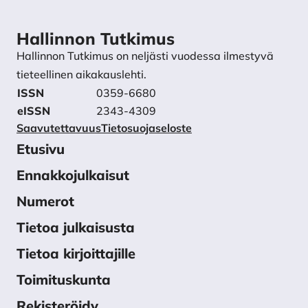
Hallinnon Tutkimus
Hallinnon Tutkimus on neljästi vuodessa ilmestyvä
tieteellinen aikakauslehti.
ISSN
0359-6680
eISSN
2343-4309
Saavutettavuus
Tietosuojaseloste
Etusivu
Ennakkojulkaisut
Numerot
Tietoa julkaisusta
Tietoa kirjoittajille
Toimituskunta
Rekisteröidy