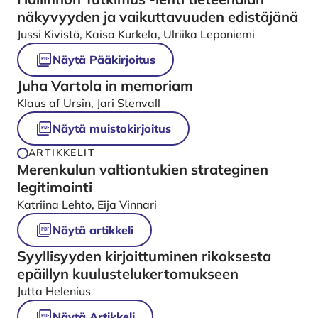
näkyvyyden ja vaikuttavuuden edistäjänä
Jussi Kivistö, Kaisa Kurkela, Ulriika Leponiemi
Näytä Pääkirjoitus
Juha Vartola in memoriam
Klaus af Ursin, Jari Stenvall
Näytä muistokirjoitus
ARTIKKELIT
Merenkulun valtiontukien strateginen
legitimointi
Katriina Lehto, Eija Vinnari
Näytä artikkeli
Syyllisyyden kirjoittuminen rikoksesta
epäillyn kuulustelukertomukseen
Jutta Helenius
Näytä Artikkeli