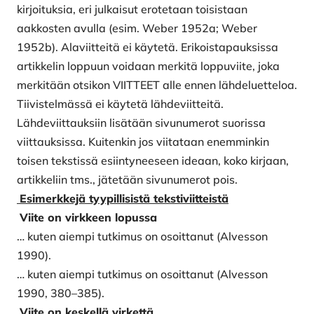
kirjoituksia, eri julkaisut erotetaan toisistaan
aakkosten avulla (esim. Weber 1952a; Weber
1952b). Alaviitteitä ei käytetä. Erikoistapauksissa
artikkelin loppuun voidaan merkitä loppuviite, joka
merkitään otsikon VIITTEET alle ennen lähdeluetteloa.
Tiivistelmässä ei käytetä lähdeviitteitä.
Lähdeviittauksiin lisätään sivunumerot suorissa
viittauksissa. Kuitenkin jos viitataan enemminkin
toisen tekstissä esiintyneeseen ideaan, koko kirjaan,
artikkeliin tms., jätetään sivunumerot pois.
Esimerkkejä tyypillisistä tekstiviitteistä
Viite on virkkeen lopussa
… kuten aiempi tutkimus on osoittanut (Alvesson
1990).
… kuten aiempi tutkimus on osoittanut (Alvesson
1990, 380–385).
Viite on keskellä virkettä