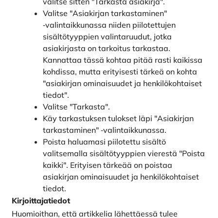
valitse sitten "Tarkasta asiakirja".
Valitse "Asiakirjan tarkastaminen"
‑valintaikkunassa niiden piilotettujen
sisältötyyppien valintaruudut, jotka
asiakirjasta on tarkoitus tarkastaa.
Kannattaa tässä kohtaa pitää rasti kaikissa
kohdissa, mutta erityisesti tärkeä on kohta
"asiakirjan ominaisuudet ja henkilökohtaiset
tiedot".
Valitse "Tarkasta".
Käy tarkastuksen tulokset läpi "Asiakirjan
tarkastaminen" ‑valintaikkunassa.
Poista haluamasi piilotettu sisältö
valitsemalla sisältötyyppien vierestä "Poista
kaikki". Erityisen tärkeää on poistaa
asiakirjan ominaisuudet ja henkilökohtaiset
tiedot.
Kirjoittajatiedot
Huomioithan, että artikkelia lähettäessä tulee