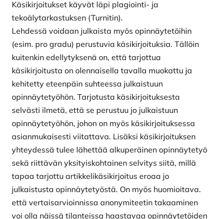
Käsikirjoitukset käyvät läpi plagiointi- ja
tekoälytarkastuksen (Turnitin).
Lehdessä voidaan julkaista myös opinnäytetöihin
(esim. pro gradu) perustuvia käsikirjoituksia. Tällöin
kuitenkin edellytyksenä on, että tarjottua
käsikirjoitusta on olennaisella tavalla muokattu ja
kehitetty eteenpäin suhteessa julkaistuun
opinnäytetyöhön. Tarjotusta käsikirjoituksesta
selvästi ilmetä, että se perustuu jo julkaistuun
opinnäytetyöhön, johon on myös käsikirjoituksessa
asianmukaisesti viitattava. Lisäksi käsikirjoituksen
yhteydessä tulee lähettää alkuperäinen opinnäytetyö
sekä riittävän yksityiskohtainen selvitys siitä, millä
tapaa tarjottu artikkelikäsikirjoitus eroaa jo
julkaistusta opinnäytetyöstä. On myös huomioitava.
että vertaisarvioinnissa anonymiteetin takaaminen
voi olla näissä tilanteissa haastavaa opinnäytetöiden