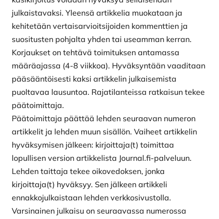
julkaistavaksi. Yleensä artikkelia muokataan ja
kehitetään vertaisarvioitsijoiden kommenttien ja
suositusten pohjalta yhden tai useamman kerran.
Korjaukset on tehtävä toimituksen antamassa
määräajassa (4-8 viikkoa). Hyväksyntään vaaditaan
pääsääntöisesti kaksi artikkelin julkaisemista
puoltavaa lausuntoa. Rajatilanteissa ratkaisun tekee
päätoimittaja.
Päätoimittaja päättää lehden seuraavan numeron
artikkelit ja lehden muun sisällön. Vaiheet artikkelin
hyväksymisen jälkeen: kirjoittaja(t) toimittaa
lopullisen version artikkelista Journal.fi-palveluun.
Lehden taittaja tekee oikovedoksen, jonka
kirjoittaja(t) hyväksyy. Sen jälkeen artikkeli
ennakkojulkaistaan lehden verkkosivustolla.
Varsinainen julkaisu on seuraavassa numerossa