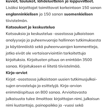
kuviot, taulukot, lähdeluettelon ja loppuviitteet.
Lisäksi kirjoittajat toimittavat korkeintaan 150 sanan
englanninkielisen
ja 150 sanan
suomenkielisen
tiivistelmän.
Katsaukset ja keskustelua
Katsauksia ja keskustelua -osastossa julkaistaan
analyyseja ja puheenvuoroja hallinnon tutkimuksesta
ja käytännöistä sekä puheenvuorojen kommentteja,
jotka eivät ole vertaisarviointiin tarkoitettuja
kirjoituksia. Kirjoitusten pituus on enintään 3500
sanaa. Kirjoituk­seen ei liitetä tiivistelmää.
Kirja-arviot
Kirjat -osastossa julkaistaan uusien tutkimusjulkai­
sujen arvosteluja ja esittelyjä. Kirja-arvion
enimmäispituus on 800 sanaa. Arvioitavasta
julkaisusta tulee ilmoittaa: kirjoittajan nimi, julkaisun
nimi kustan­taja, painopaikka ja -vuosi sekä