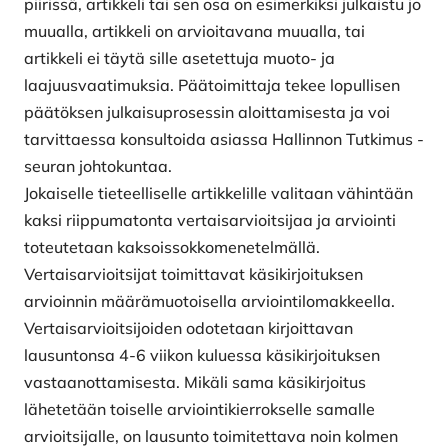
piirissä, artikkeli tai sen osa on esimerkiksi julkaistu jo
muualla, artikkeli on arvioitavana muualla, tai
artikkeli ei täytä sille asetettuja muoto- ja
laajuusvaatimuksia. Päätoimittaja tekee lopullisen
päätöksen julkaisuprosessin aloittamisesta ja voi
tarvittaessa konsultoida asiassa Hallinnon Tutkimus -
seuran johtokuntaa.
Jokaiselle tieteelliselle artikkelille valitaan vähintään
kaksi riippumatonta vertaisarvioitsijaa ja arviointi
toteutetaan kaksoissokkomenetelmällä.
Vertaisarvioitsijat toimittavat käsikirjoituksen
arvioinnin määrämuotoisella arviointilomakkeella.
Vertaisarvioitsijoiden odotetaan kirjoittavan
lausuntonsa 4-6 viikon kuluessa käsikirjoituksen
vastaanottamisesta. Mikäli sama käsikirjoitus
lähetetään toiselle arviointikierrokselle samalle
arvioitsijalle, on lausunto toimitettava noin kolmen