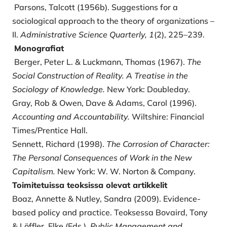
Parsons, Talcott (1956b). Suggestions for a
sociological approach to the theory of organizations –
II.
Administrative Science Quarterly, 1
(2), 225–239.
Monografiat
Berger, Peter L. & Luckmann, Thomas (1967).
The
Social Construction of Reality. A Treatise in the
Sociology of Knowledge.
New York: Doubleday.
Gray, Rob & Owen, Dave & Adams, Carol (1996).
Accounting and Accountability.
Wiltshire: Financial
Times/Prentice Hall.
Sennett, Richard (1998).
The Corrosion of Character:
The Personal Consequences of Work in the New
Capitalism.
New York: W. W. Norton & Company.
Toimitetuissa teoksissa olevat artikkelit
Boaz, Annette & Nutley, Sandra (2009). Evidence-
based policy and practice. Teoksessa Bovaird, Tony
& Löffler, Elke (Eds.),
Public Management and