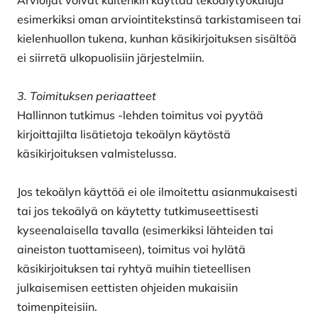
Arvioijat voivat kuitenkin käyttää tekoälytyökaluja
esimerkiksi oman arviointitekstinsä tarkistamiseen tai
kielenhuollon tukena, kunhan käsikirjoituksen sisältöä
ei siirretä ulkopuolisiin järjestelmiin.
3. Toimituksen periaatteet
Hallinnon tutkimus -lehden toimitus voi pyytää
kirjoittajilta lisätietoja tekoälyn käytöstä
käsikirjoituksen valmistelussa.
Jos tekoälyn käyttöä ei ole ilmoitettu asianmukaisesti
tai jos tekoälyä on käytetty tutkimuseettisesti
kyseenalaisella tavalla (esimerkiksi lähteiden tai
aineiston tuottamiseen), toimitus voi hylätä
käsikirjoituksen tai ryhtyä muihin tieteellisen
julkaisemisen eettisten ohjeiden mukaisiin
toimenpiteisiin.