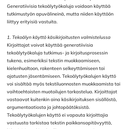
Generatiivisia tekoälytyökaluja voidaan käyttää
tutkimustyön apuvälineinä, mutta niiden käyttöön
liittyy erityisiä vastuita.
1. Tekoälyn käyttö käsikirjoitusten valmistelussa
Kirjoittajat voivat käyttää generatiivisia
tekoälytyökaluja tutkimus- ja kirjoitusprosessin
tukena, esimerkiksi tekstin muokkaamiseen,
kielenhuoltoon, rakenteen selkeyttämiseen tai
ajatusten jäsentämiseen. Tekoälytyökalujen käyttö
voi sisältää myös tekstiluonnosten muokkaamista tai
vaihtoehtoisten muotoilujen tarkastelua. Kirjoittajat
vastaavat kuitenkin aina käsikirjoituksen sisällöstä,
argumentaatiosta ja johtopäätöksistä.
Tekoälytyökalujen käyttö ei vapauta kirjoittajia
vastuusta tarkistaa tekstin paikkansapitävyyttä,