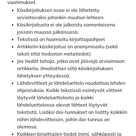
vaatimukset.
Käsikirjoituksen osaa ei ole lähetetty
arvioitavaksi johonkin muuhun lehteen.
Käsikirjoitusta ei ole julkaistu samanlaisena
jossain muussa julkaisussa.
Tekstissä on huomioitu kirjoittajaohjeet
Artikkelin käsikirjoitus on anonymisoitu (sekä
teksti että tiedoston metatiedot)
Jos tiedät tahoja, jotka ovat jäävejä arvioimaan
artikkelia, ilmoitathan siitä käsikirjoituksen
lähetyksen yhteydessä.
Lähdeviitteet ja lähdeluettelo noudattaa lehden
ohjeistuksia. Kaikki tekstissä esiintyvät viitteet
löytyvät lähdeluettelosta ja kaikki
lähdeluettelossa olevat lähteet löytyvät
tekstistä. Lisäksi doi-tunnukset on lisätty kaikkiin
niihin lähdeviitteisiin, joihin doi-tunnus on
olemasa.
Kaikkien kirjoittajien tiedot (nimi, sähköposti ja