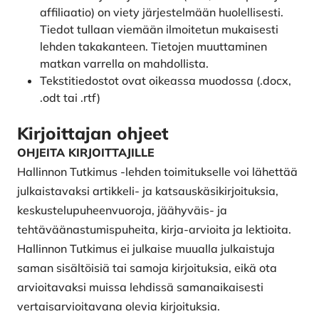
affiliaatio) on viety järjestelmään huolellisesti.
Tiedot tullaan viemään ilmoitetun mukaisesti
lehden takakanteen. Tietojen muuttaminen
matkan varrella on mahdollista.
Tekstitiedostot ovat oikeassa muodossa (.docx,
.odt tai .rtf)
Kirjoittajan ohjeet
OHJEITA KIRJOITTAJILLE
Hallinnon Tutkimus -lehden toimitukselle voi lähettää
julkaistavaksi artik­keli- ja katsauskäsikirjoituksia,
keskustelupuheenvuo­roja, jäähyväis- ja
tehtäväänastumispuheita, kirja-arvioita ja lektioita.
Hallinnon Tutkimus ei julkaise muualla julkaistuja
saman sisältöisiä tai samoja kirjoituksia, eikä ota
arvioitavaksi muissa lehdissä samanaikaisesti
vertaisarvioitavana olevia kirjoituksia.