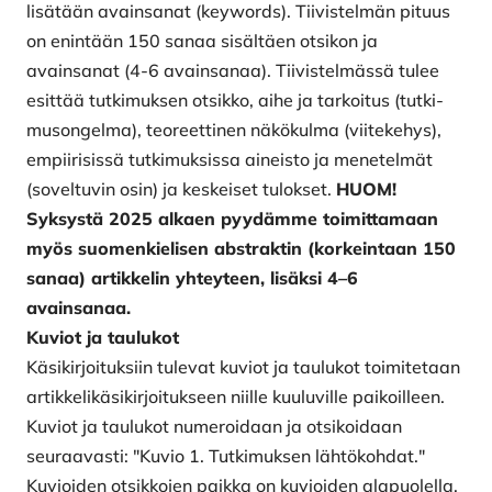
lisätään avainsanat (keywords). Tiivistelmän pituus
on enintään 150 sanaa sisältäen otsikon ja
avainsanat (4-6 avainsanaa). Tiivistelmässä tulee
esittää tutkimuksen otsikko, aihe ja tarkoitus (tutki­
musongelma), teoreettinen näkökulma (viitekehys),
empiirisissä tutkimuksissa aineisto ja menetelmät
(soveltuvin osin) ja keskeiset tulokset.
HUOM!
Syksystä 2025 alkaen pyydämme toimittamaan
myös suomenkielisen abstraktin (korkeintaan 150
sanaa) artikkelin yhteyteen, lisäksi 4–6
avainsanaa.
Kuviot ja taulukot
Käsikirjoituksiin tulevat kuviot ja taulukot toimitetaan
artikkelikäsikirjoitukseen niille kuuluville paikoilleen.
Kuviot ja taulukot numeroidaan ja otsikoidaan
seuraavasti: "Kuvio 1. Tutkimuksen lähtökohdat."
Kuvioiden otsikkojen paikka on kuvioiden alapuolella,