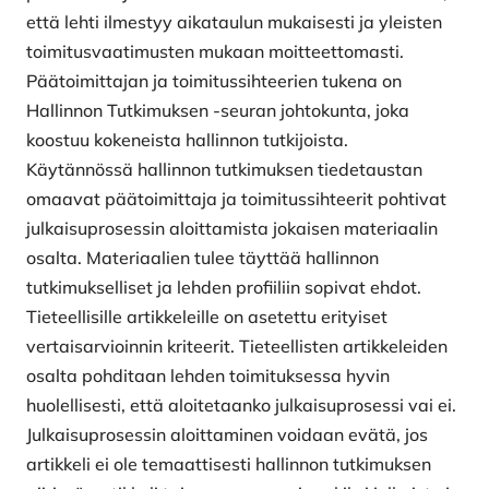
että lehti ilmestyy aikataulun mukaisesti ja yleisten
toimitusvaatimusten mukaan moitteettomasti.
Päätoimittajan ja toimitussihteerien tukena on
Hallinnon Tutkimuksen -seuran johtokunta, joka
koostuu kokeneista hallinnon tutkijoista.
Käytännössä hallinnon tutkimuksen tiedetaustan
omaavat päätoimittaja ja toimitussihteerit pohtivat
julkaisuprosessin aloittamista jokaisen materiaalin
osalta. Materiaalien tulee täyttää hallinnon
tutkimukselliset ja lehden profiiliin sopivat ehdot.
Tieteellisille artikkeleille on asetettu erityiset
vertaisarvioinnin kriteerit. Tieteellisten artikkeleiden
osalta pohditaan lehden toimituksessa hyvin
huolellisesti, että aloitetaanko julkaisuprosessi vai ei.
Julkaisuprosessin aloittaminen voidaan evätä, jos
artikkeli ei ole temaattisesti hallinnon tutkimuksen