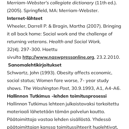
Merriam-Webster's collegiate dictionary
(11th ed.).
(2005). Springfield, MA: Merriam-Webster.
Internet-lähteet
Wheeler, Darrell P. & Bragin, Martha (2007). Bringing
it all back home: Social work and the challenge of
returning veterans.
Health and Social Work,
32(4),
297-300. Haettu
sivulta
http://www.naswpressonline.org
, 23.2.2010.
Sanomalehtikirjoitukset
Schwartz, John (1993). Obesity affects economic,
social status; Women fare worse, 7- year study
shows.
The Washington Post
, 30.9.1993, A1, A4-A6.
Hallinnon Tutkimus -lehden toimitusprosessi
Hallinnon Tutkimus lehteen julkaistavaksi tarkoitettu
materiaali lähetetään tämän palvelun kautta.
Päätoimittaja vastaa lehden sisällöstä. Yhdessä
päätoimittajan kanssa toimitussihteerit huolehtivat,