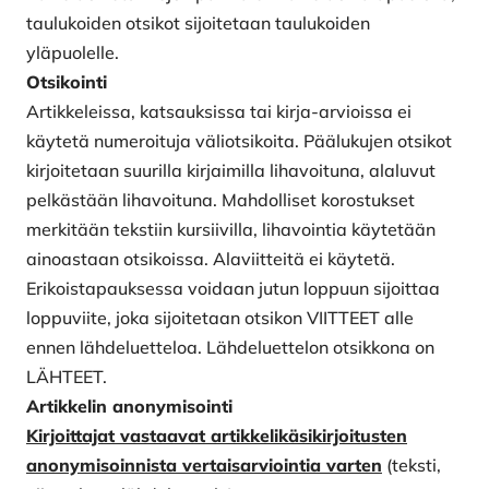
taulukoiden otsikot sijoitetaan taulukoiden
yläpuolelle.
Otsikointi
Artikkeleissa, katsauksissa tai kirja-arvioissa ei
käytetä numeroituja väliotsikoita. Päälukujen otsikot
kirjoitetaan suurilla kirjaimilla lihavoituna, alaluvut
pelkästään lihavoituna. Mahdolliset korostukset
merkitään tekstiin kursiivilla, lihavointia käytetään
ainoastaan otsikoissa. Alaviitteitä ei käytetä.
Erikoistapauksessa voidaan jutun loppuun sijoittaa
loppuviite, joka sijoitetaan otsikon VIITTEET alle
ennen lähdeluetteloa. Lähdeluettelon otsikkona on
LÄHTEET.
Artikkelin anonymisointi
Kirjoittajat vastaavat artikkelikäsikirjoitusten
anonymisoinnista vertaisarviointia varten
(teksti,