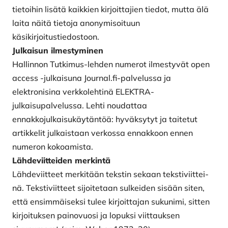
tietoihin lisätä kaikkien kirjoittajien tiedot, mutta älä
laita näitä tietoja anonymisoituun
käsikirjoitustiedostoon.
Julkaisun ilmestyminen
Hallinnon Tutkimus-lehden numerot il­mestyvät open
access -julkaisuna Journal.fi-palvelussa ja
elektronisina verkkolehtinä ELEKTRA-
julkaisupalvelussa. Lehti noudattaa
ennakkojulkaisukäytäntöä: hyväksytyt ja taitetut
artikkelit julkaistaan verkossa ennakkoon ennen
numeron kokoamista.
Lähdeviitteiden merkintä
Lähdeviitteet merkitään tekstin sekaan tekstiviittei­
nä. Tekstiviitteet sijoitetaan sulkeiden sisään siten,
että ensimmäiseksi tulee kirjoittajan sukunimi, sitten
kirjoi­tuksen painovuosi ja lopuksi viittauksen