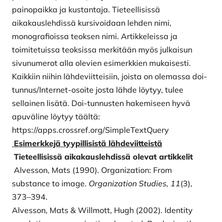
painopaikka ja kustantaja. Tieteellisissä
aikakauslehdissä kursivoidaan lehden nimi,
monografioissa teoksen nimi. Artikkeleissa ja
toimitetuissa teoksissa merkitään myös julkaisun
sivunumerot alla olevien esimerkkien mukaisesti.
Kaikkiin niihin lähdeviitteisiin, joista on olemassa doi-
tunnus/Internet-osoite josta lähde löytyy, tulee
sellainen lisätä. Doi-tunnusten hakemiseen hyvä
apuväline löytyy täältä:
https://apps.crossref.org/SimpleTextQuery
Esimerkkejä tyypillisistä lähdeviitteistä
Tieteellisissä aikakauslehdissä olevat artikkelit
Alvesson, Mats (1990). Organization: From
substance to image.
Organization Studies, 11
(3),
373–394.
Alvesson, Mats & Willmott, Hugh (2002). Identity