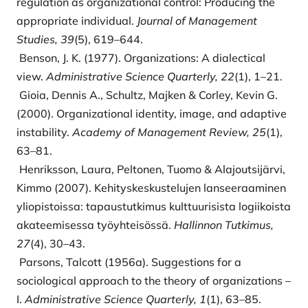
regulation as organizational control: Producing the
appropriate individual.
Journal of Management
Studies, 39
(5), 619–644.
Benson, J. K. (1977). Organizations: A dialectical
view.
Administrative Science Quarterly, 22
(1), 1–21.
Gioia, Dennis A., Schultz, Majken & Corley, Kevin G.
(2000). Organizational identity, image, and adaptive
instability.
Academy of Management Review, 25
(1),
63–81.
Henriksson, Laura, Peltonen, Tuomo & Alajoutsijärvi,
Kimmo (2007). Kehityskeskustelujen lanseeraaminen
yliopistoissa: tapaustutkimus kulttuurisista logiikoista
akateemisessa työyhteisössä.
Hallinnon Tutkimus,
27
(4), 30–43.
Parsons, Talcott (1956a). Suggestions for a
sociological approach to the theory of organizations –
I.
Administrative Science Quarterly, 1
(1), 63–85.