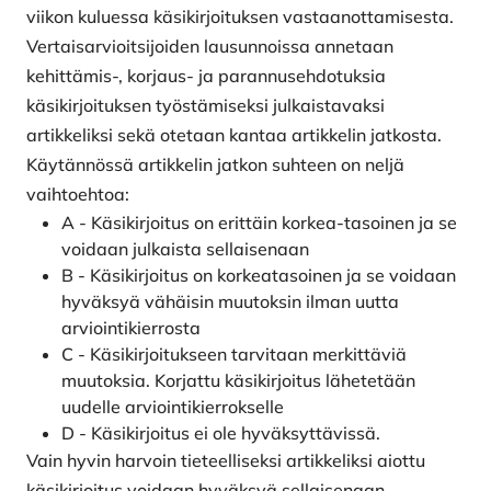
viikon kuluessa käsikirjoituksen vastaanottamisesta.
Vertaisarvioitsijoiden lausunnoissa annetaan
kehittämis-, korjaus- ja parannusehdotuksia
käsikirjoituksen työstämiseksi julkaistavaksi
artikkeliksi sekä otetaan kantaa artikkelin jatkosta.
Käytännössä artikkelin jatkon suhteen on neljä
vaihtoehtoa:
A - Käsikirjoitus on erittäin korkea-tasoinen ja se
voidaan julkaista sellaisenaan
B - Käsikirjoitus on korkeatasoinen ja se voidaan
hyväksyä vähäisin muutoksin ilman uutta
arviointikierrosta
C - Käsikirjoitukseen tarvitaan merkittäviä
muutoksia. Korjattu käsikirjoitus lähetetään
uudelle arviointikierrokselle
D - Käsikirjoitus ei ole hyväksyttävissä.
Vain hyvin harvoin tieteelliseksi artikkeliksi aiottu
käsikirjoitus voidaan hyväksyä sellaisenaan