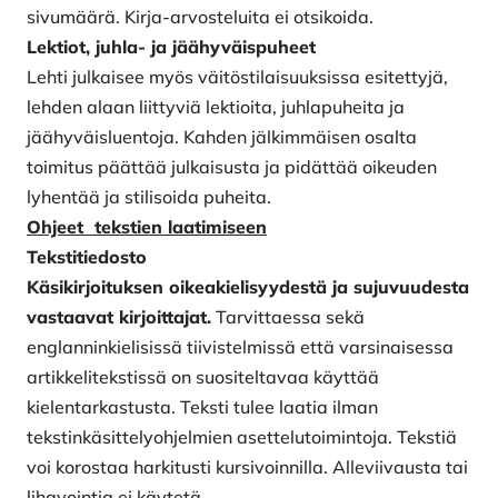
sivumäärä. Kirja-arvosteluita ei ot­sikoida.
Lektiot, juhla- ja jäähyväispuheet
Lehti julkaisee myös väitöstilaisuuksissa esitettyjä,
lehden alaan liittyviä lektioita, juhlapuheita ja
jäähyväisluentoja. Kahden jälkimmäisen osalta
toimitus päättää julkaisusta ja pidättää oikeuden
lyhentää ja stilisoida puheita.
Ohjeet tekstien laatimiseen
Tekstitiedosto
Käsikirjoituksen oikeakielisyydestä ja sujuvuudesta
vastaavat kirjoittajat.
Tarvittaessa sekä
englanninkielisissä tiivistelmissä että varsinaisessa
artikkelitekstissä on suositeltavaa käyttää
kielentarkastusta. Teksti tulee laatia ilman
tekstinkäsittelyohjelmien asettelutoi­mintoja. Tekstiä
voi korostaa harkitusti kursivoinnilla. Alleviivausta tai
lihavointia ei käytetä.