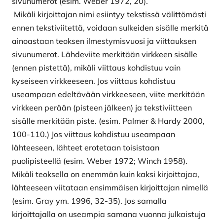
sivunumerot (esim. Weber 1972, 20).
Mikäli kirjoittajan nimi esiin­tyy tekstissä välittömästi
ennen tekstiviitettä, voidaan sulkeiden sisälle merkitä
ainoastaan teoksen ilmesty­misvuosi ja viittauksen
sivunumerot. Lähdeviite merkitään virkkeen sisälle
(ennen pistettä), mikäli viittaus kohdis­tuu vain
kyseiseen virkkeeseen. Jos viittaus kohdistuu
useampaan edeltävään virkkeeseen, viite merkitään
virkkeen perään (pisteen jälkeen) ja tekstiviitteen
sisäl­le merkitään piste. (esim. Palmer & Hardy 2000,
100-110.) Jos viittaus kohdistuu useampaan
lähteeseen, lähteet erotetaan toisistaan
puolipisteellä (esim. We­ber 1972; Winch 1958).
Mikäli teoksella on enemmän kuin kaksi kirjoittajaa,
lähteeseen viitataan ensimmäi­sen kirjoittajan nimellä
(esim. Gray ym. 1996, 32-35). Jos samalla
kirjoittajalla on useampia samana vuonna julkaistuja