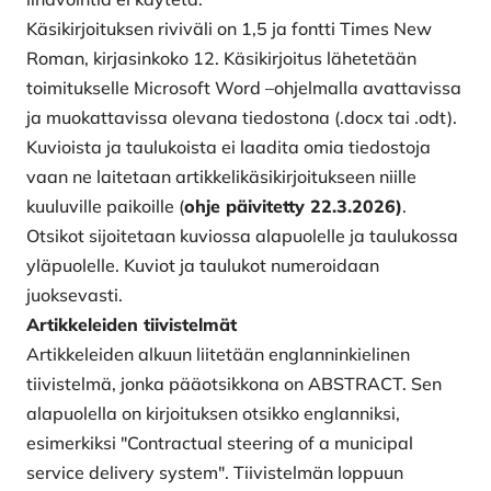
Käsikirjoituksen riviväli on 1,5 ja fontti Times New
Roman, kirjasinkoko 12. Käsikirjoitus lähetetään
toimitukselle Microsoft Word –ohjelmalla avattavissa
ja muokattavissa olevana tiedostona (.docx tai .odt).
Kuvioista ja tau­lukoista ei laadita omia tiedostoja
vaan ne laitetaan artikkelikäsikirjoitukseen niille
kuuluville paikoille (
ohje päivitetty 22.3.2026)
.
Otsikot sijoitetaan kuviossa alapuolelle ja taulukossa
yläpuolelle. Kuviot ja taulukot numeroidaan
juoksevasti.
Artikkeleiden tiivistelmät
Artikkeleiden alkuun liitetään englanninkielinen
tiivistelmä, jonka pääotsikkona on ABSTRACT. Sen
alapuolella on kirjoituksen otsikko englanniksi,
esimerkiksi "Contractual steering of a municipal
service delivery system". Tiivistelmän loppuun