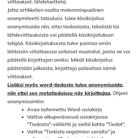
viittaukset, lähdeluettelo).
Jotta artikkelien osalta molemminpuolinen
anonymiteetti toteutuisi, tulee käsikirjoitus
anonymisoida niin, ettei tiedostosta, tekstistä tai
lähdeviittauksista voi päätellä käsikirjoituksen
tekijää. Käsikirjoituksesta tulee poistaa omiin
lähteisiin viitattaessa sellaiset muotoilut, joista ne voi
päätellä kirjoittajan omiksi. Mikäli käsikirjoitus
päätetään julkaista, kirjoittaja palauttaa nämä
viittaukset.
Lisäksi myös word-tiedosto tulee anonymisoida,
niin ettei sen metatiedoissa näy kirjoittajaa
.
Ohjeet
anonymisointiin:
Avaa tallennettu Word-asiakirja
Valitse alkuperäisessä asiakirjassa
"Tiedosto"-välilehti ja sieltä kohta "Tiedot".
Valitse "Tarkista ongelmien varalta" ja