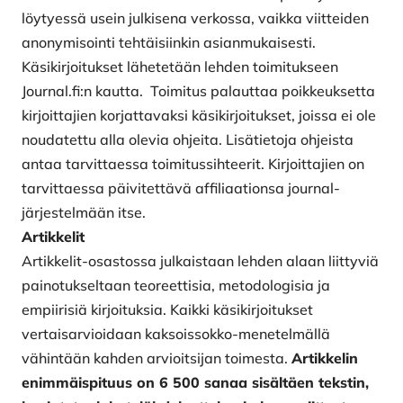
löytyessä usein julkisena verkossa, vaikka viitteiden
anonymisointi tehtäisiinkin asianmukaisesti.
Käsikirjoitukset lähetetään lehden toimitukseen
Journal.fi:n kautta. Toimitus palauttaa poikkeuksetta
kirjoittajien korjattavaksi käsikirjoitukset, joissa ei ole
noudatettu alla olevia ohjeita. Lisätietoja ohjeista
antaa tarvittaessa toimitussihteerit. Kirjoittajien on
tarvittaessa päivitettävä affiliaationsa journal-
järjestelmään itse.
Artikkelit
Artikkelit-osastossa julkaistaan lehden alaan liittyviä
painotukseltaan teoreettisia, meto­dologisia ja
empiirisiä kirjoituksia. Kaikki käsikirjoitukset
vertaisarvioidaan kaksoissokko-menetelmällä
vähintään kahden arvioitsijan toimesta.
Artikkelin
enimmäispituus on 6 500 sanaa sisältäen tekstin,