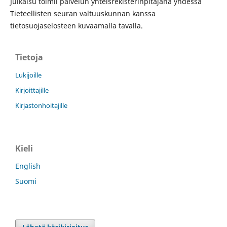
Julkaisu toimii palvelun yhteisrekisterinpitäjänä yhdessä
Tieteellisten seuran valtuuskunnan kanssa
tietosuojaselosteen kuvaamalla tavalla.
Tietoja
Lukijoille
Kirjoittajille
Kirjastonhoitajille
Kieli
English
Suomi
Lähetä käsikirjoitus