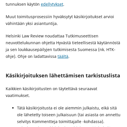
tunnuksen käytön
edellytykset
.
Muut toimitusprosessiin hyväksytyt käsikirjoitukset arvioi
vähintään yksi asiantuntija.
Helsinki Law Review noudattaa Tutkimuseettisen
neuvottelukunnan ohjetta Hyvästä tieteellisestä käytännöstä
ja sen loukkausepäilyjen tutkimisesta Suomessa (nk. HTK-
ohje). Ohje on ladattavissa
täältä
.
Käsikirjoituksen lähettämisen tarkistuslista
Kaikkien käsikirjoitusten on täytettävä seuraavat
vaatimukset.
Tätä käsikirjoitusta ei ole aiemmin julkaistu, eikä sitä
ole lähetetty toiseen julkaisuun (tai asiasta on annettu
selvitys Kommentteja toimittajalle -kohdassa).