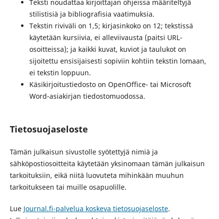
Teksti noudattaa kirjoittajan ohjeissa määriteltyjä
stilistisiä ja bibliografisia vaatimuksia.
Tekstin riviväli on 1,5; kirjasinkoko on 12; tekstissä
käytetään kursiivia, ei alleviivausta (paitsi URL-
osoitteissa); ja kaikki kuvat, kuviot ja taulukot on
sijoitettu ensisijaisesti sopiviin kohtiin tekstin lomaan,
ei tekstin loppuun.
Käsikirjoitustiedosto on OpenOffice- tai Microsoft
Word-asiakirjan tiedostomuodossa.
Tietosuojaseloste
Tämän julkaisun sivustolle syötettyjä nimiä ja
sähköpostiosoitteita käytetään yksinomaan tämän julkaisun
tarkoituksiin, eikä niitä luovuteta mihinkään muuhun
tarkoitukseen tai muille osapuolille.
Lue
Journal.fi-palvelua koskeva tietosuojaseloste
.