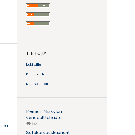
TIETOJA
Lukijoille
Kirjoittajille
Kirjastonhoitajille
Perniön Yliskylän
venepolttohauta
52
rena
Sotakorvauskuunarit