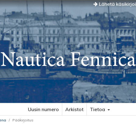
Lähetä käsikirjo
Uusin numero
Arkistot
Tietoa
rena
/
Pääkirjoitus