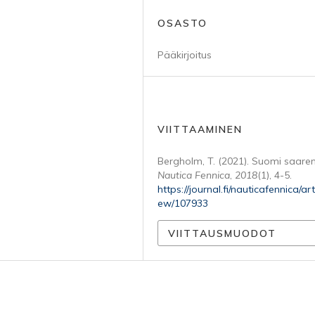
OSASTO
Pääkirjoitus
VIITTAAMINEN
Bergholm, T. (2021). Suomi saare
Nautica Fennica
,
2018
(1), 4-5.
https://journal.fi/nauticafennica/arti
ew/107933
VIITTAUSMUODOT