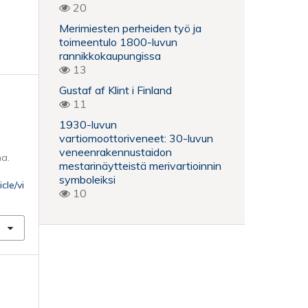
20
Merimiesten perheiden työ ja
toimeentulo 1800-luvun
rannikkokaupungissa
13
Gustaf af Klint i Finland
11
1930-luvun
vartiomoottoriveneet: 30-luvun
veneenrakennustaidon
na.
mestarinäytteistä merivartioinnin
symboleiksi
cle/vi
10