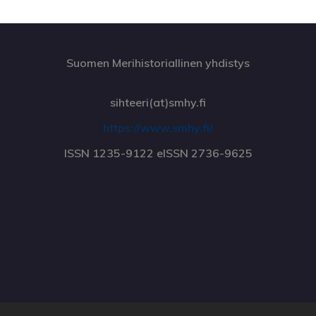
Suomen Merihistoriallinen yhdistys
sihteeri(at)smhy.fi
https://www.smhy.fi/
ISSN 1235-9122 eISSN 2736-9625