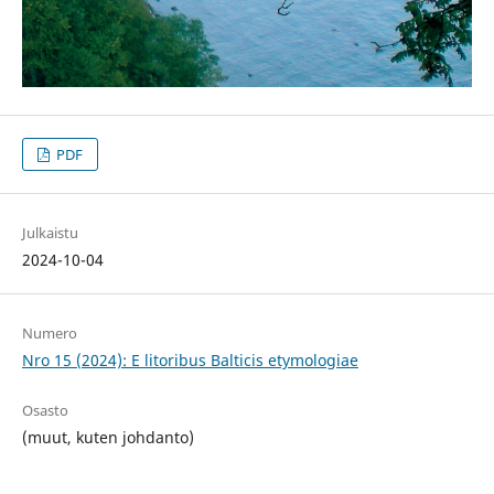
PDF
Julkaistu
2024-10-04
Numero
Nro 15 (2024): E litoribus Balticis etymologiae
Osasto
(muut, kuten johdanto)