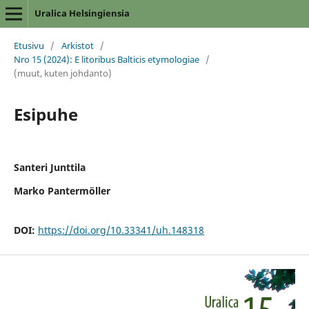
Uralica Helsingiensia
Etusivu
/
Arkistot
/
Nro 15 (2024): E litoribus Balticis etymologiae
/
(muut, kuten johdanto)
Esipuhe
Santeri Junttila
Marko Pantermöller
DOI:
https://doi.org/10.33341/uh.148318