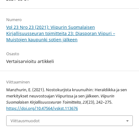
Numero
Vol 23 Nro 23 (2021): Viipurin Suomalaisen
Kirjallisuusseuran toimitteita 23: Diasporan Viipuri –
Muistojen kaupunki sotien jälkeen
Osasto
Vertaisarvioitu artikkeli
Viittaaminen
Manzhurin, E. (2021). Nostokurjista kruunuihin: Heraldiikka ja sen
merkitykset neuvostoajan Viipurissa ja sen jälkeen.
Viipurin
Suomalaisen Kirjallisuusseuran Toimitteita
,
23
(23), 242–275.
https://doi.org/10.47564/vskst.113676
Viittausmuodot