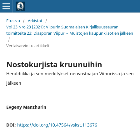
Etusivu
/
Arkistot
/
Vol 23 Nro 23 (2021): Viipurin Suomalaisen Kirjallisuusseuran
toimitteita 23: Diasporan Viipuri – Muistojen kaupunki sotien jälkeen
/
Vertaisarvioitu artikkeli
Nostokurjista kruunuihin
Heraldiikka ja sen merkitykset neuvostoajan Viipurissa ja sen
jälkeen
Evgeny Manzhurin
DOI:
https://doi.org/10.47564/vskst.113676