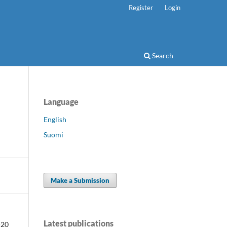
Register
Login
Search
Language
English
Suomi
Make a Submission
Latest publications
-20