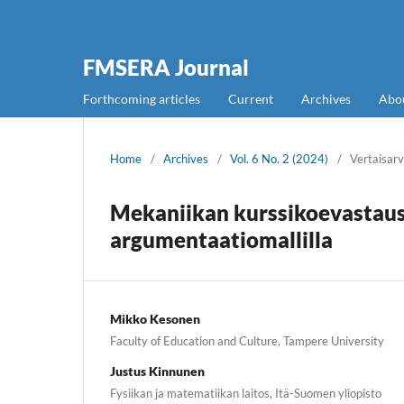
FMSERA Journal
Forthcoming articles
Current
Archives
Abo
Home
/
Archives
/
Vol. 6 No. 2 (2024)
/
Vertaisarvi
Mekaniikan kurssikoevastaust
argumentaatiomallilla
Mikko Kesonen
Faculty of Education and Culture, Tampere University
Justus Kinnunen
Fysiikan ja matematiikan laitos, Itä-Suomen yliopisto