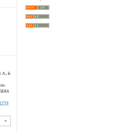
. A., &
min-
SERA
/12779