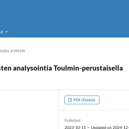
ut
oidut artikkelit
en analysointia Toulmin-perustaisella
PDF (Finnish)
Published
2023-10-11 — Updated on 2024-12