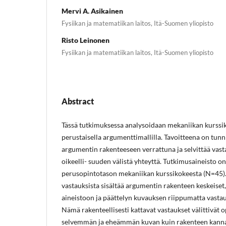
Mervi A. Asikainen
Fysiikan ja matematiikan laitos, Itä-Suomen yliopisto
Risto Leinonen
Fysiikan ja matematiikan laitos, Itä-Suomen yliopisto
Abstract
Tässä tutkimuksessa analysoidaan mekaniikan kurss
perustaisella argumenttimallilla. Tavoitteena on tun
argumentin rakenteeseen verrattuna ja selvittää vas
oikeelli- suuden välistä yhteyttä. Tutkimusaineisto on
perusopintotason mekaniikan kurssikokeesta (N=45)
vastauksista sisältää argumentin rakenteen keskeiset, 
aineistoon ja päättelyn kuvauksen riippumatta vasta
Nämä rakenteellisesti kattavat vastaukset välittivät
selvemmän ja eheämmän kuvan kuin rakenteen kannal