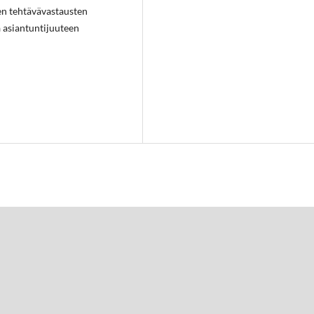
 tehtävävastausten
na asiantuntijuuteen