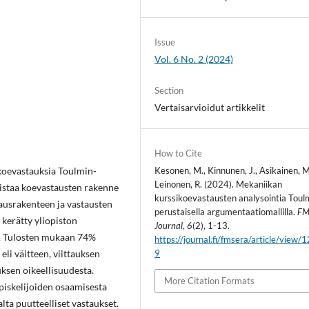
Issue
Vol. 6 No. 2 (2024)
Section
Vertaisarvioidut artikkelit
How to Cite
ikoevastauksia Toulmin-
Kesonen, M., Kinnunen, J., Asikainen, M
Leinonen, R. (2024). Mekaniikan
nistaa koevastausten rakenne
kurssikoevastausten analysointia Toul
tausrakenteen ja vastausten
perustaisella argumentaatiomallilla.
FM
 kerätty yliopiston
Journal
,
6
(2), 1-13.
. Tulosten mukaan 74%
https://journal.fi/fmsera/article/view
eli väitteen, viittauksen
9
uksen oikeellisuudesta.
More Citation Formats
 opiskelijoiden osaamisesta
ta puutteelliset vastaukset.