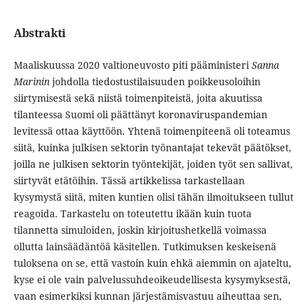
Abstrakti
Maaliskuussa 2020 valtioneuvosto piti pääministeri
Sanna
Marinin
johdolla tiedostustilaisuuden poikkeusoloihin
siirtymisestä sekä niistä toimenpiteistä, joita akuutissa
tilanteessa Suomi oli päättänyt koronaviruspandemian
levitessä ottaa käyttöön. Yhtenä toimenpiteenä oli toteamus
siitä, kuinka julkisen sektorin työnantajat tekevät päätökset,
joilla ne julkisen sektorin työntekijät, joiden työt sen sallivat,
siirtyvät etätöihin. Tässä artikkelissa tarkastellaan
kysymystä siitä, miten kuntien olisi tähän ilmoitukseen tullut
reagoida. Tarkastelu on toteutettu ikään kuin tuota
tilannetta simuloiden, joskin kirjoitushetkellä voimassa
ollutta lainsäädäntöä käsitellen. Tutkimuksen keskeisenä
tuloksena on se, että vastoin kuin ehkä aiemmin on ajateltu,
kyse ei ole vain palvelussuhdeoikeudellisesta kysymyksestä,
vaan esimerkiksi kunnan järjestämisvastuu aiheuttaa sen,