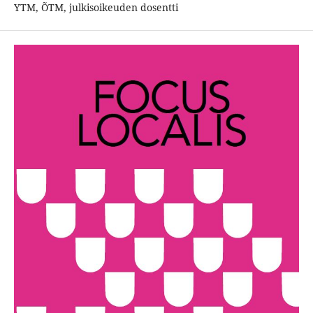
YTM, ÕTM, julkisoikeuden dosentti