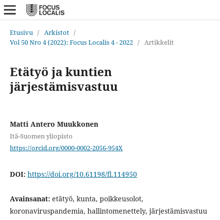
Etusivu
/
Arkistot
/
Vol 50 Nro 4 (2022): Focus Localis 4 - 2022
/
Artikkelit
Etätyö ja kuntien
järjestämisvastuu
Matti Antero Muukkonen
Itä-Suomen yliopisto
https://orcid.org/0000-0002-2056-954X
DOI:
https://doi.org/10.61198/fl.114950
Avainsanat:
etätyö, kunta, poikkeusolot,
koronaviruspandemia, hallintomenettely, järjestämisvastuu