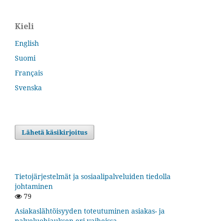
Kieli
English
Suomi
Français
Svenska
Lähetä käsikirjoitus
Tietojärjestelmät ja sosiaalipalveluiden tiedolla
johtaminen
79
Asiakaslähtöisyyden toteutuminen asiakas- ja
palveluohjauksen eri vaiheissa