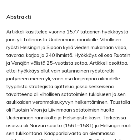
Abstrakti
Artikkeli käsittelee vuonna 1577 tataarien hyökkäystä
jään yli Tallinnasta Uudenmaan rannikolle. Vihollinen
ryösti Helsingin ja Sipoon kyliä vieden mukanaan viljaa,
tavaraa, karjaa ja 240 ihmistä. Hyökkäys oli osa Ruotsin
ja Venäjän välistä 25-vuotista sotaa. Artikkeli osoittaa,
ettei hyökkäys ollut vain satunnainen ryöstöretki
jäätyneen meren yli, vaan osa laajempaa aikaudelle
tyypillistä strategista ajattelua, jossa keskeisenä
tavoitteena oli vihollisen sotatoimien tukialueen ja sen
asukkaiden veronmaksukyvyn heikentäminen. Taustalla
oli Ruotsin Viron ja Liivinmaan sotatoimien huolto
Uudenmaan rannikolta ja Helsingistä käsin. Tärkeässä
osassa oli Narvan saarto (1561–1581) ja Helsingin rooli
sen tukikohtana. Kaapparilaivasto on aiemmassa