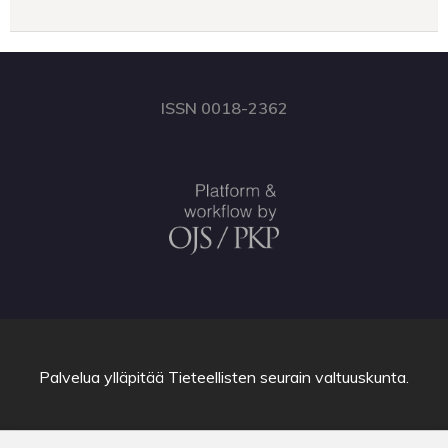
ISSN 0018-2362
Palvelua ylläpitää
Tieteellisten seurain valtuuskunta
.