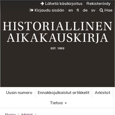
Lähetä käsikirjoitus
Rekisteröidy
Kirjaudu sisään
en
fi
de
sv
Hae
Uusin numero
Ennakkojulkaistut artikkelit
Arkistot
Tietoa
Etusivu
/
Arkistot
/