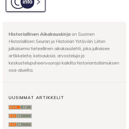
C-info
Historiallinen Aikakauskirja
on Suomen
Historiallisen Seuran ja Historian Ystäväin Liiton
julkaisema tieteellinen aikakauslehti, joka julkaisee
artikkeleita, katsauksia, arvosteluja ja
keskustelupuheenvuoroja kaikilta historiantutkimuksen
osa-alueilta.
UUSIMMAT ARTIKKELIT