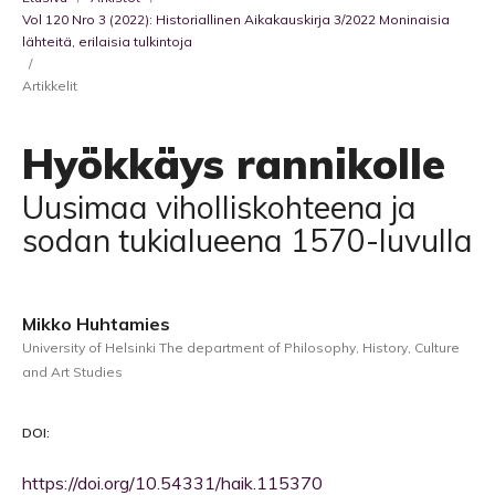
Vol 120 Nro 3 (2022): Historiallinen Aikakauskirja 3/2022 Moninaisia
lähteitä, erilaisia tulkintoja
/
Artikkelit
Hyökkäys rannikolle
Uusimaa viholliskohteena ja
sodan tukialueena 1570-luvulla
Mikko Huhtamies
University of Helsinki The department of Philosophy, History, Culture
and Art Studies
DOI:
https://doi.org/10.54331/haik.115370