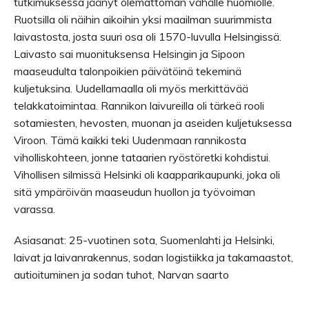
tutkimuksessa jäänyt olemattoman vähälle huomiolle.
Ruotsilla oli näihin aikoihin yksi maailman suurimmista
laivastosta, josta suuri osa oli 1570-luvulla Helsingissä.
Laivasto sai muonituksensa Helsingin ja Sipoon
maaseudulta talonpoikien päivätöinä tekeminä
kuljetuksina. Uudellamaalla oli myös merkittävää
telakkatoimintaa. Rannikon laivureilla oli tärkeä rooli
sotamiesten, hevosten, muonan ja aseiden kuljetuksessa
Viroon. Tämä kaikki teki Uudenmaan rannikosta
viholliskohteen, jonne tataarien ryöstöretki kohdistui.
Vihollisen silmissä Helsinki oli kaapparikaupunki, joka oli
sitä ympäröivän maaseudun huollon ja työvoiman
varassa.
Asiasanat: 25-vuotinen sota, Suomenlahti ja Helsinki,
laivat ja laivanrakennus, sodan logistiikka ja takamaastot,
autioituminen ja sodan tuhot, Narvan saarto