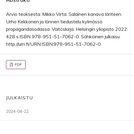
Arvio teoksesta: Mikko Virta: Salainen kanava länteen.
Urho Kekkonen ja lännen tiedustelu kylmässä
propagandasodassa. Väitöskirja, Helsingin yliopisto 2022.
428 s.ISBN 978-951-51-7062-0. Sähköinen julkaisu:
http://urn.fi/URN:ISBN:978-951-51-7062-0
PDF
JULKAISTU
2024-04-22