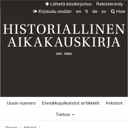
Lähetä käsikirjoitus
Rekisteröidy
Kirjaudu sisään
en
fi
de
sv
Hae
Uusin numero
Ennakkojulkaistut artikkelit
Arkistot
Tietoa
Etusivu
/
Arkistot
/