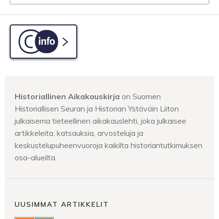
C-info
Historiallinen Aikakauskirja
on Suomen
Historiallisen Seuran ja Historian Ystäväin Liiton
julkaisema tieteellinen aikakauslehti, joka julkaisee
artikkeleita, katsauksia, arvosteluja ja
keskustelupuheenvuoroja kaikilta historiantutkimuksen
osa-alueilta.
UUSIMMAT ARTIKKELIT