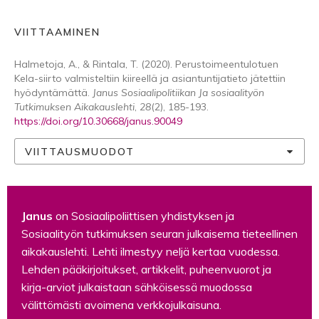
VIITTAAMINEN
Halmetoja, A., & Rintala, T. (2020). Perustoimeentulotuen
Kela-siirto valmisteltiin kiireellä ja asiantuntijatieto jätettiin
hyödyntämättä.
Janus Sosiaalipolitiikan Ja sosiaalityön
Tutkimuksen Aikakauslehti
,
28
(2), 185-193.
https://doi.org/10.30668/janus.90049
VIITTAUSMUODOT
Janus
on Sosiaalipoliittisen yhdistyksen ja
Sosiaalityön tutkimuksen seuran julkaisema tieteellinen
aikakauslehti. Lehti ilmestyy neljä kertaa vuodessa.
Lehden pääkirjoitukset, artikkelit, puheenvuorot ja
kirja-arviot julkaistaan sähköisessä muodossa
välittömästi avoimena verkkojulkaisuna.