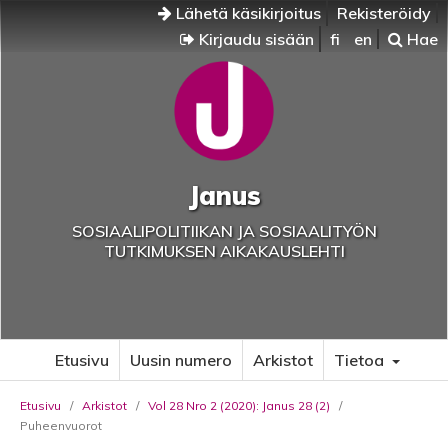
Lähetä käsikirjoitus
Rekisteröidy
Kirjaudu sisään
fi
en
Hae
Janus
SOSIAALIPOLITIIKAN JA SOSIAALITYÖN
TUTKIMUKSEN AIKAKAUSLEHTI
Etusivu
Uusin numero
Arkistot
Tietoa
Etusivu
/
Arkistot
/
Vol 28 Nro 2 (2020): Janus 28 (2)
/
Puheenvuorot