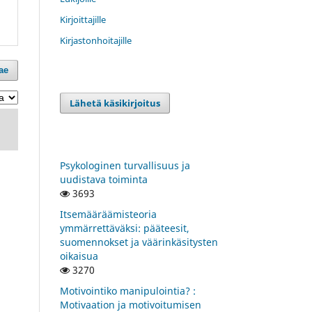
Kirjoittajille
Kirjastonhoitajille
ae
Lähetä käsikirjoitus
Psykologinen turvallisuus ja
uudistava toiminta
3693
Itsemääräämisteoria
ymmärrettäväksi: pääteesit,
suomennokset ja väärinkäsitysten
oikaisua
3270
Motivointiko manipulointia? :
Motivaation ja motivoitumisen