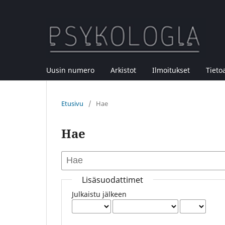
Uusin numero
Arkistot
Ilmoitukset
Tieto
Etusivu
/
Hae
Hae
Lisäsuodattimet
Julkaistu jälkeen