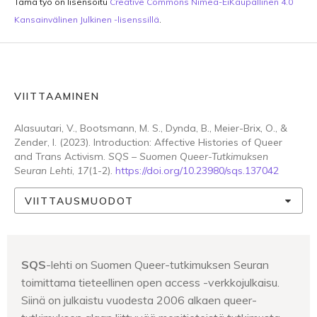
Tämä työ on lisensoitu
Creative Commons Nimeä-EiKaupallinen 4.0
Kansainvälinen Julkinen -lisenssillä
.
VIITTAAMINEN
Alasuutari, V., Bootsmann, M. S., Dynda, B., Meier-Brix, O., &
Zender, I. (2023). Introduction: Affective Histories of Queer
and Trans Activism.
SQS – Suomen Queer-Tutkimuksen
Seuran Lehti
,
17
(1-2).
https://doi.org/10.23980/sqs.137042
VIITTAUSMUODOT
SQS
-lehti on Suomen Queer-tutkimuksen Seuran
toimittama tieteellinen open access -verkkojulkaisu.
Siinä on julkaistu vuodesta 2006 alkaen queer-