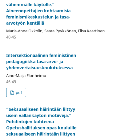
vähemmälle käytölle.”
Aineenopettajien kohtaamisia
feminismikeskustelun ja tasa-
arvotyön kentällä
Maria-Anne Okkolin, Saara Pyykkönen, Elisa Kaartinen
40-45
Intersektionaalinen feministinen
pedagogiikka tasa-arvo- ja
yhdenvertaisuuskoulutuksessa
Aino-Maija Elonheimo
46-49
pdf
”Seksuaaliseen häirintään liittyy
usein vallankäytön motiiveja.”
Pohdintojen kohteena
Opetushallituksen opas kouluille
seksuaaliseen häirintään liittyen