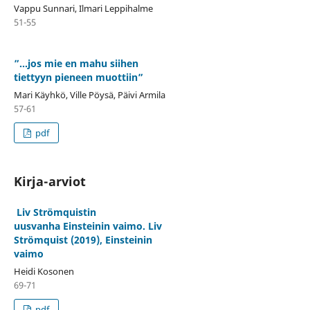
Vappu Sunnari, Ilmari Leppihalme
51-55
”…jos mie en mahu siihen
tiettyyn pieneen muottiin”
Mari Käyhkö, Ville Pöysä, Päivi Armila
57-61
pdf
Kirja-arviot
Liv Strömquistin
uusvanha Einsteinin vaimo. Liv
Strömquist (2019), Einsteinin
vaimo
Heidi Kosonen
69-71
pdf