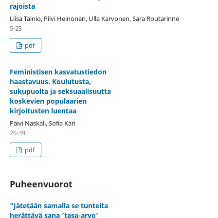
rajoista
Liisa Tainio, Pilvi Heinonen, Ulla Karvonen, Sara Routarinne
5-23
pdf
Feministisen kasvatustiedon
haastavuus. Koulutusta,
sukupuolta ja seksuaalisuutta
koskevien populaarien
kirjoitusten luentaa
Päivi Naskali, Sofia Kari
25-39
pdf
Puheenvuorot
”Jätetään samalla se tunteita
herättävä sana ’tasa-arvo’