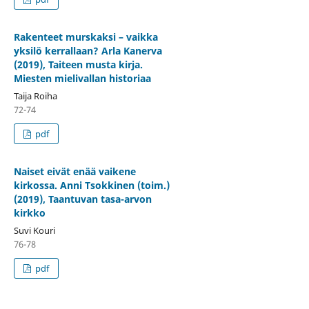
Rakenteet murskaksi – vaikka
yksilö kerrallaan? Arla Kanerva
(2019), Taiteen musta kirja.
Miesten mielivallan historiaa
Taija Roiha
72-74
pdf
Naiset eivät enää vaikene
kirkossa. Anni Tsokkinen (toim.)
(2019), Taantuvan tasa-arvon
kirkko
Suvi Kouri
76-78
pdf