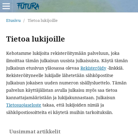
Etusivu
/
Tietoa lukijoille
Tietoa lukijoille
Kehotamme lukijoita rekisteröitymään palveluun, joka
ilmoittaa tämän julkaisun uusista julkaisuista. Käytä tämän
julkaisun etusivun yläosassa olevaa
Rekisteröidy
-linkkiä.
Rekisteröityneelle lukijalle lähetetään sähköpostitse
julkaisun jokaisen uuden numeron sisällysluettelo. Tämän
palvelun käyttäjälistan avulla julkaisu myös saa tietoa
kannattajamääristään ja lukijakunnastaan. Julkaisun
Tietosuojaseloste
takaa, että lukijoiden nimiä ja
sähköpostiosoitteita ei käytetä muihin tarkoituksiin.
Uusimmat artikkelit