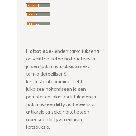
Hoitotiede
-lehden tarkoituksena
on välittää tietoa hoitotieteestä
ja sen tutkimustuloksista sekä
toimia tieteellisenä
keskustelufoorumina. Lehti
julkaisee hoitamiseen ja sen
perusteisiin, alan koulutukseen ja
tutkimukseen liittyviä tieteellisiä
artikkeleita sekä hoitotieteen
alueeseen liittyviä erilaisia
katsauksia.