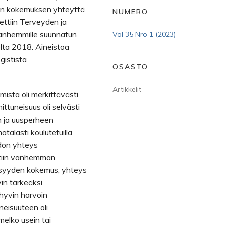
den kokemuksen yhteyttä
NUMERO
ettiin Terveyden ja
 vanhemmille suunnatun
Vol 35 Nro 1 (2023)
lta 2018. Aineistoa
gistista
OSASTO
Artikkelit
mista oli merkittävästi
ttuneisuus oli selvästi
 ja uusperheen
talasti koulutetuilla
don yhteys
ttiin vanhemman
näisyyden kokemus, yhteys
in tärkeäksi
 hyvin harvoin
eisuuteen oli
elko usein tai