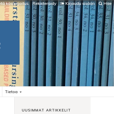
tä käsikirjoitus
Rekisteröidy
Kirjaudu sisään
Hae
Tietoa
UUSIMMAT ARTIKKELIT