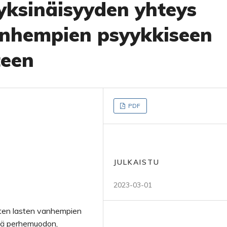
yksinäisyyden yhteys
anhempien psyykkiseen
teen
PDF
JULKAISTU
2023-03-01
enten lasten vanhempien
ekä perhemuodon,