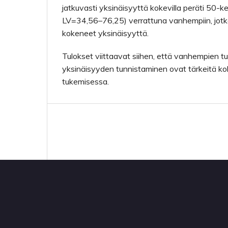
jatkuvasti yksinäisyyttä kokevilla peräti 50-
LV=34,56–76,25) verrattuna vanhempiin, jotk
kokeneet yksinäisyyttä.
Tulokset viittaavat siihen, että vanhempien t
yksinäisyyden tunnistaminen ovat tärkeitä k
tukemisessa.