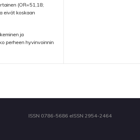
kertainen (OR=51,18;
a eivät koskaan
ukeminen ja
oko perheen hyvinvoinnin
ISSN 0786-5686 eISSN 2954-2464