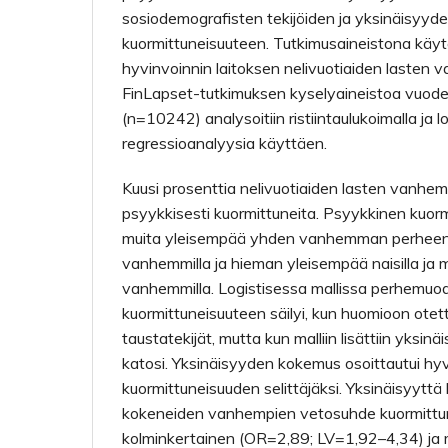
sosiodemografisten tekijöiden ja yksinäisyy
kuormittuneisuuteen. Tutkimusaineistona käyt
hyvinvoinnin laitoksen nelivuotiaiden lasten
FinLapset-tutkimuksen kyselyaineistoa vuode
(n=10242) analysoitiin ristiintaulukoimalla ja lo
regressioanalyysia käyttäen.
Kuusi prosenttia nelivuotiaiden lasten vanhem
psyykkisesti kuormittuneita. Psyykkinen kuormi
muita yleisempää yhden vanhemman perheen
vanhemmilla ja hieman yleisempää naisilla ja ma
vanhemmilla. Logistisessa mallissa perhemuo
kuormittuneisuuteen säilyi, kun huomioon ote
taustatekijät, mutta kun malliin lisättiin yksi
katosi. Yksinäisyyden kokemus osoittautui hyv
kuormittuneisuuden selittäjäksi. Yksinäisyyttä
kokeneiden vanhempien vetosuhde kuormittun
kolminkertainen (OR=2,89; LV=1,92–4,34) ja m