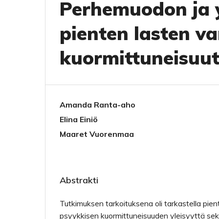
Perhemuodon ja 
pienten lasten v
kuormittuneisuu
Amanda Ranta-aho
Elina Einiö
Maaret Vuorenmaa
Abstrakti
Tutkimuksen tarkoituksena oli tarkastella pi
psyykkisen kuormittuneisuuden yleisyyttä s