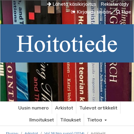
Lähetä käsikirjoitus
Rekisteröidy
Kirjaudu sisään
Hae
Uusin numero
Arkistot
Tulevat artikkelit
Ilmoitukset
Tilaukset
Tietoa
Etusivu
/
Arkistot
/
Vol 36 Nro suppl (2024)
/
Artikkelit