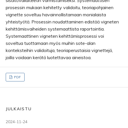
sisältövaliditeetin varmistamiseksi. Systemaattisen
prosessin mukaan kehitetty validoitu, teoriapohjainen
vignette soveltuu havainnollistamaan monialaista
yhteistyötä. Prosessin noudattaminen edistää vigneten
kehittämisvaiheiden systemaattista raportointia.
Systemaattinen vigneten kehittämisprosessi voi
soveltua tuottamaan myös muihin sote-alan
konteksteihin validoituja, teoriaperustaisia vignettejä,
joilla voidaan kerätä luotettavaa aineistoa.
PDF
JULKAISTU
2024-11-24