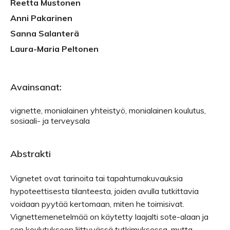
Reetta Mustonen
Anni Pakarinen
Sanna Salanterä
Laura-Maria Peltonen
Avainsanat:
vignette, monialainen yhteistyö, monialainen koulutus,
sosiaali- ja terveysala
Abstrakti
Vignetet ovat tarinoita tai tapahtumakuvauksia
hypoteettisesta tilanteesta, joiden avulla tutkittavia
voidaan pyytää kertomaan, miten he toimisivat.
Vignettemenetelmää on käytetty laajalti sote-alaan ja
sen koulutukseen liittyvässä tutkimuksessa, mutta