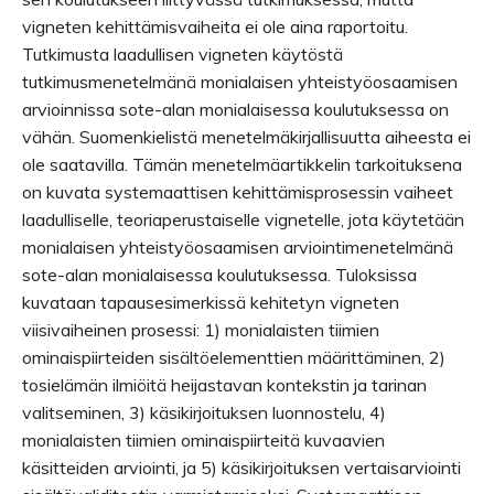
vigneten kehittämisvaiheita ei ole aina raportoitu.
Tutkimusta laadullisen vigneten käytöstä
tutkimusmenetelmänä monialaisen yhteistyöosaamisen
arvioinnissa sote-alan monialaisessa koulutuksessa on
vähän. Suomenkielistä menetelmäkirjallisuutta aiheesta ei
ole saatavilla. Tämän menetelmäartikkelin tarkoituksena
on kuvata systemaattisen kehittämisprosessin vaiheet
laadulliselle, teoriaperustaiselle vignetelle, jota käytetään
monialaisen yhteistyöosaamisen arviointimenetelmänä
sote-alan monialaisessa koulutuksessa. Tuloksissa
kuvataan tapausesimerkissä kehitetyn vigneten
viisivaiheinen prosessi: 1) monialaisten tiimien
ominaispiirteiden sisältöelementtien määrittäminen, 2)
tosielämän ilmiöitä heijastavan kontekstin ja tarinan
valitseminen, 3) käsikirjoituksen luonnostelu, 4)
monialaisten tiimien ominaispiirteitä kuvaavien
käsitteiden arviointi, ja 5) käsikirjoituksen vertaisarviointi