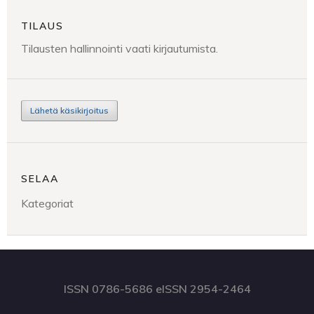
TILAUS
Tilausten hallinnointi vaati kirjautumista.
Lähetä käsikirjoitus
SELAA
Kategoriat
ISSN 0786-5686 eISSN 2954-2464