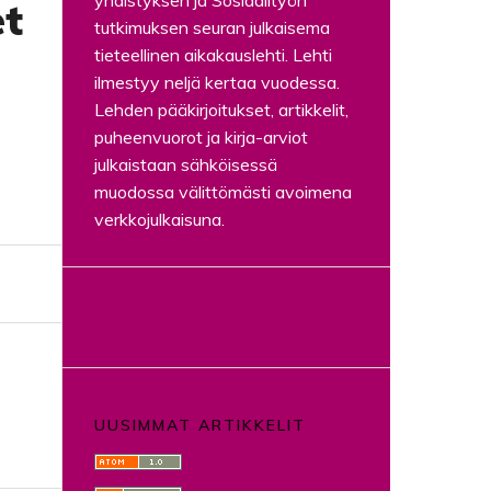
yhdistyksen ja Sosiaalityön
et
tutkimuksen seuran julkaisema
tieteellinen aikakauslehti. Lehti
ilmestyy neljä kertaa vuodessa.
Lehden pääkirjoitukset, artikkelit,
puheenvuorot ja kirja-arviot
julkaistaan sähköisessä
muodossa välittömästi avoimena
verkkojulkaisuna.
UUSIMMAT ARTIKKELIT