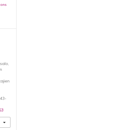
mons
asalo,
en
ajien
343-
53