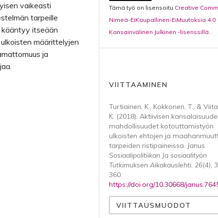
yisen vaikeasti
Tämä työ on lisensoitu
Creative Com
stelmän tarpeille
Nimeä-EiKaupallinen-EiMuutoksia 4.0
 kääntyy itseään
Kansainvälinen Julkinen -lisenssillä
.
 ulkoisten määrittelyjen
tamattomuus ja
jaa.
VIITTAAMINEN
Turtiainen, K., Kokkonen, T., & Viit
K. (2018). Aktiivisen kansalaisuud
mahdollisuudet kotouttamistyön
ulkoisten ehtojen ja maahanmuutt
tarpeiden ristipaineissa.
Janus
Sosiaalipolitiikan Ja sosiaalityön
Tutkimuksen Aikakauslehti
,
26
(4), 
360.
https://doi.org/10.30668/janus.764
VIITTAUSMUODOT