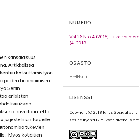
NUMERO
Vol 26 Nro 4 (2018): Erikoisnumer
(4) 2018
inen kansalaisuus
OSASTO
a. Artikkelissa
rakentuu kotouttamistyön
Artikkelit
tarpeiden huomioimisen
rtya Senin
taa erilaisten
LISENSSI
hdollisuuksien
oksena havaitaan, että
Copyright (c) 2018 Janus Sosiaalipoliti
a järjestelmän tarpeille
sosiaalityön tutkimuksen aikakausleht
 autonomiaa tukevien
lle. Myös kotiäitien