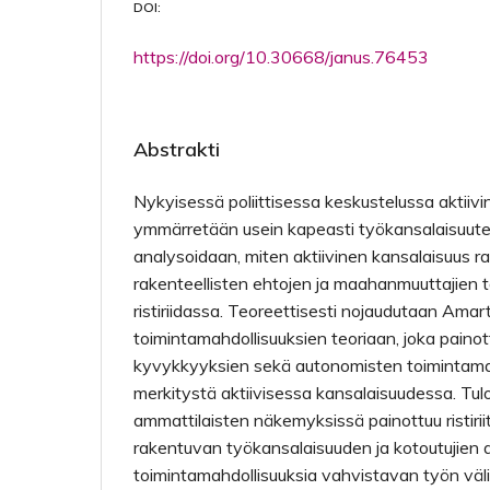
DOI:
https://doi.org/10.30668/janus.76453
Abstrakti
Nykyisessä poliittisessa keskustelussa aktiiv
ymmärretään usein kapeasti työkansalaisuuten
analysoidaan, miten aktiivinen kansalaisuus 
rakenteellisten ehtojen ja maahanmuuttajien 
ristiriidassa. Teoreettisesti nojaudutaan Ama
toimintamahdollisuuksien teoriaan, joka painot
kyvykkyyksien sekä autonomisten toimintama
merkitystä aktiivisessa kansalaisuudessa. Tul
ammattilaisten näkemyksissä painottuu ristiriit
rakentuvan työkansalaisuuden ja kotoutujien
toimintamahdollisuuksia vahvistavan työn väli