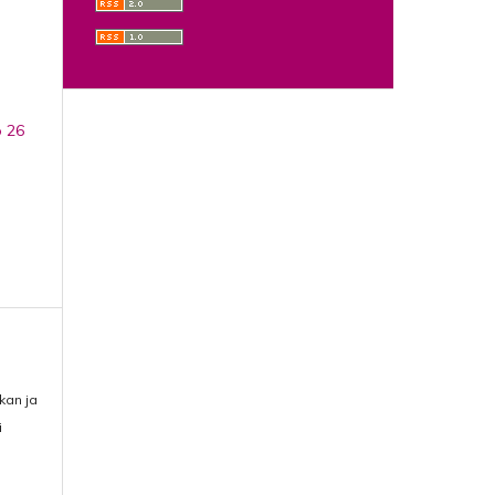
o 26
ikan ja
i