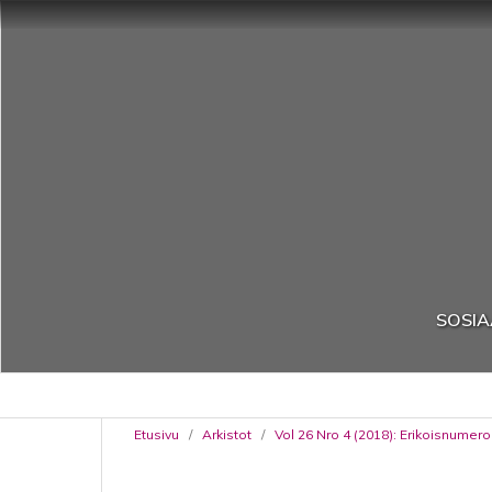
SOSIA
Etusivu
/
Arkistot
/
Vol 26 Nro 4 (2018): Erikoisnumero