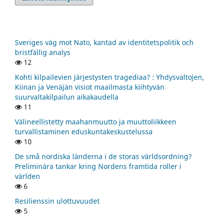
Sveriges väg mot Nato, kantad av identitetspolitik och
bristfällig analys
12
Kohti kilpailevien järjestysten tragediaa? : Yhdysvaltojen,
Kiinan ja Venäjän visiot maailmasta kiihtyvän
suurvaltakilpailun aikakaudella
11
Välineellistetty maahanmuutto ja muuttoliikkeen
turvallistaminen eduskuntakeskustelussa
10
De små nordiska länderna i de storas världsordning?
Preliminära tankar kring Nordens framtida roller i
världen
6
Resilienssin ulottuvuudet
5