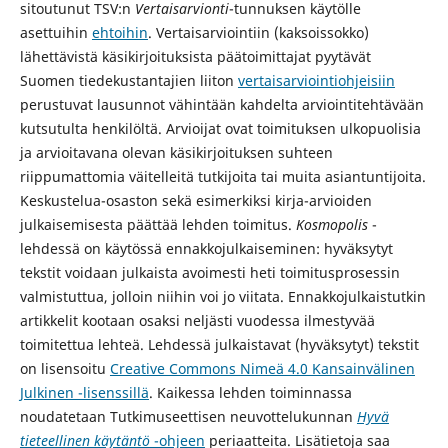
sitoutunut TSV:n
Vertaisarvionti
-tunnuksen käytölle
asettuihin
ehtoihin
. Vertaisarviointiin (kaksoissokko)
lähettävistä käsikirjoituksista päätoimittajat pyytävät
Suomen tiedekustantajien liiton
vertaisarviointiohjeisiin
perustuvat lausunnot vähintään kahdelta arviointitehtävään
kutsutulta henkilöltä. Arvioijat ovat toimituksen ulkopuolisia
ja arvioitavana olevan käsikirjoituksen suhteen
riippumattomia väitelleitä tutkijoita tai muita asiantuntijoita.
Keskustelua-osaston sekä esimerkiksi kirja-arvioiden
julkaisemisesta päättää lehden toimitus.
Kosmopolis
-
lehdessä on käytössä ennakkojulkaiseminen: hyväksytyt
tekstit voidaan julkaista avoimesti heti toimitusprosessin
valmistuttua, jolloin niihin voi jo viitata. Ennakkojulkaistutkin
artikkelit kootaan osaksi neljästi vuodessa ilmestyvää
toimitettua lehteä. Lehdessä julkaistavat (hyväksytyt) tekstit
on lisensoitu
Creative Commons Nimeä 4.0 Kansainvälinen
Julkinen -lisenssillä
.
Kaikessa lehden toiminnassa
noudatetaan
Tutkimuseettisen neuvottelukunnan
Hyvä
tieteellinen käytäntö
-ohjeen
periaatteita. Lisätietoja saa