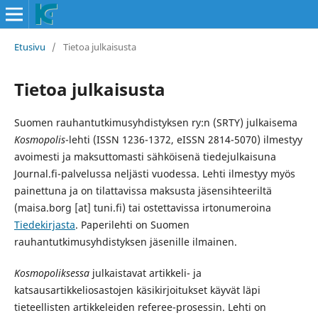
Etusivu
/
Tietoa julkaisusta
Tietoa julkaisusta
Suomen rauhantutkimusyhdistyksen ry:n (SRTY) julkaisema
Kosmopolis
-lehti (ISSN 1236-1372, eISSN 2814-5070)
ilmestyy
avoimesti ja maksuttomasti sähköisenä tiedejulkaisuna
Journal.fi-palvelussa neljästi vuodessa. Lehti ilmestyy myös
painettuna ja on tilattavissa maksusta jäsensihteeriltä
(maisa.borg [at] tuni.fi) tai ostettavissa irtonumeroina
Tiedekirjasta
. Paperilehti on Suomen
rauhantutkimusyhdistyksen jäsenille ilmainen.
Kosmopoliksessa
julkaistavat artikkeli- ja
katsausartikkeliosastojen käsikirjoitukset käyvät läpi
tieteellisten artikkeleiden referee-prosessin. Lehti on