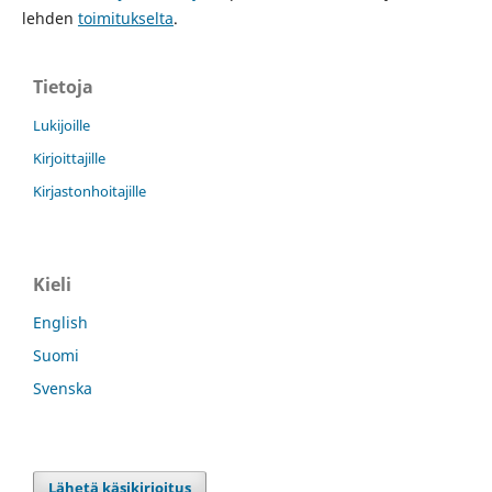
lehden
toimitukselta
.
Tietoja
Lukijoille
Kirjoittajille
Kirjastonhoitajille
Kieli
English
Suomi
Svenska
Lähetä käsikirjoitus