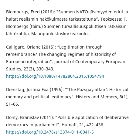
Blombergs, Fred (2016): ”Suomen NATO-jäsenyyden edut ja
haitat realismin näkökulmasta tarkasteltuna”. Teoksessa: F.
Blombergs (toim.) Suomen turvallisuuspoliittisen ratkaisun
lähtökohtia. Maanpuolustuskorkeakoulu.
Calligaro, Oriane (2015): “Legitimation through
remembrance? The changing regimes of historicity of
European integration”. Journal of Contemporary European
Studies, 23(3), 330–343.
https://doi.org/10.1080/14782804.2015.1054794
Dienstag, Joshua Foa (1996): ”’The Pozsgay affair’: Historical
memory and political legitimacy”. History and Memory, 8(1),
51–66.
Dolný, Branislav (2011): ”Possible application of deliberative
democracy in parliament”. Humaff, 21, 422–436.
https://doi.org/10.2478/s13374-011-0041-5