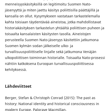
menneisyyskäsityksillä on legitimoitu Suomen Nato-
jäsenyyttä ja miten jaettu käsitys poliittisilla päättäjillä ja
kansalla on ollut. Kysymykseen vastataan tarkastelemalla
kahta toisiaan täydentävää aineistoa, jotka mahdollistavat
historiakäsityksen tarkastelun yhtäältä poliittisen puheen ja
toisaalta kansalaisten käsitysten tasolla. Aineistojen
perusteella Suomen Nato-jäsenyys käsitettiin jatkumona
Suomen kylmän sodan jälkeiselle ulko- ja
turvallisuuspoliittiselle linjalle sekä jatkumona Venäjän
ulkopoliittisen toiminnan historialle. Toisaalta Nato-prosessi
nähtiin katkoksena Euroopan turvallisuuspoliittisessa
kehityksessä.
Lähdeviitteet
Berger, Stefan & Christoph Conrad (2015): The past as
history: National identity and historical consciousness in
modern Europe. Palgrave Macmillan.