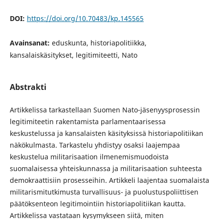
DOI:
https://doi.org/10.70483/kp.145565
Avainsanat:
eduskunta, historiapolitiikka,
kansalaiskäsitykset, legitimiteetti, Nato
Abstrakti
Artikkelissa tarkastellaan Suomen Nato-jäsenyysprosessin
legitimiteetin rakentamista parlamentaarisessa
keskustelussa ja kansalaisten käsityksissä historiapolitiikan
näkökulmasta. Tarkastelu yhdistyy osaksi laajempaa
keskustelua militarisaation ilmenemismuodoista
suomalaisessa yhteiskunnassa ja militarisaation suhteesta
demokraattisiin prosesseihin. Artikkeli laajentaa suomalaista
militarismitutkimusta turvallisuus- ja puolustuspoliittisen
päätöksenteon legitimointiin historiapolitiikan kautta.
Artikkelissa vastataan kysymykseen siitä, miten