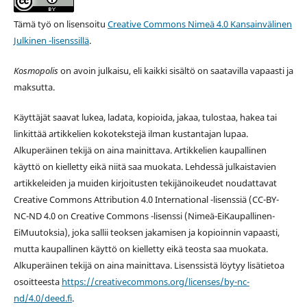
Tämä työ on lisensoitu
Creative Commons Nimeä 4.0 Kansainvälinen
Julkinen -lisenssillä
.
Kosmopolis
on avoin julkaisu, eli kaikki sisältö on saatavilla vapaasti ja
maksutta.
Käyttäjät saavat lukea, ladata, kopioida, jakaa, tulostaa, hakea tai
linkittää artikkelien kokotekstejä ilman kustantajan lupaa.
Alkuperäinen tekijä on aina mainittava. Artikkelien kaupallinen
käyttö on kielletty eikä niitä saa muokata. Lehdessä julkaistavien
artikkeleiden ja muiden kirjoitusten tekijänoikeudet noudattavat
Creative Commons Attribution 4.0 International -lisenssiä (
CC-BY-
NC-ND 4.0 on
Creative Commons -lisenssi
(Nimeä-EiKaupallinen-
EiMuutoksia), joka sallii teoksen jakamisen ja kopioinnin vapaasti,
mutta kaupallinen käyttö on kielletty eikä teosta saa muokata.
Alkuperäinen tekijä on aina mainittava. Lisenssistä löytyy lisätietoa
osoitteesta
https://creativecommons.org/licenses/by-nc-
nd/4.0/deed.fi
.