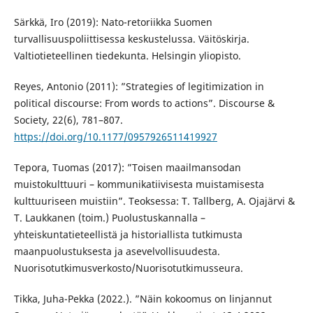
Särkkä, Iro (2019): Nato-retoriikka Suomen
turvallisuuspoliittisessa keskustelussa. Väitöskirja.
Valtiotieteellinen tiedekunta. Helsingin yliopisto.
Reyes, Antonio (2011): ”Strategies of legitimization in
political discourse: From words to actions”. Discourse &
Society, 22(6), 781–807.
https://doi.org/10.1177/0957926511419927
Tepora, Tuomas (2017): ”Toisen maailmansodan
muistokulttuuri – kommunikatiivisesta muistamisesta
kulttuuriseen muistiin”. Teoksessa: T. Tallberg, A. Ojajärvi &
T. Laukkanen (toim.) Puolustuskannalla –
yhteiskuntatieteellistä ja historiallista tutkimusta
maanpuolustuksesta ja asevelvollisuudesta.
Nuorisotutkimusverkosto/Nuorisotutkimusseura.
Tikka, Juha-Pekka (2022.). ”Näin kokoomus on linjannut