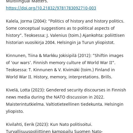
Multilingual Matters.
https://doi.org/10.21832/9781783092710-003
Kalela, Jorma (2004): ”Politics of history and history politics.
Some conceptual suggestions as to political aspects of
history”. Teoksessa: J. Valenius (toim.) Ajankohta: poliittisen
historian vuosikirja 2004. Helsingin ja Turun yliopistot.
Kinnunen, Tiina & Markku Jokisipilä (2012): ”Shiftin images
of ‘our wars’. Finnish memory culture of World War II”.
Teoksessa: T. Kinnunen & V. Kivimäki (toim.) Finland in
World War II. History, memory, interpretations. Brills.
Kivelä, Lotta (2023): Gendered security discourses in Finnish
news media during the NATO discussion in 2022.
Maisterintutkielma. Valtiotieteellinen tiedekunta. Helsingin
yliopisto.
Kivilahti, Eerik (2023): Kun Nato politisoitui.
Turvallisuuspoliittinen kamppailu Suomen Nato-