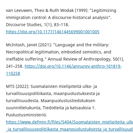
van Leeuwen, Theo & Ruth Wodak (1999): ”Legitimizing
immigration control: A discourse-historical analysis”.
Discourse Studies, 1(1), 83–118.
https://doi.org/10.1177/1461445699001001005
McIntosh, Janet (2021): ”Language and the military:
Necropolitical legitimation, embodied semiotics, and
ineffable suffering.” Annual Review of Anthropology, 50(1),
241–258.
https://doi.org/10.1146/annurev-anthro-101819-
110258
MTS (2022): Suomalaisten mielipiteitä ulko- ja
turvallisuuspolitiikasta, maanpuolustuksesta ja
turvallisuudesta. Maanpuolustustiedotuksen
suunnittelukunta, Tiedotteita ja katsauksia 1.
Puolustusministeriö.
https://www.defmin.fi/files/5404/Suomalaisten_mielipiteita_ulk
_ja_turvallisuuspolitiikasta_maanpuolustuksesta_ja_turvallisuud