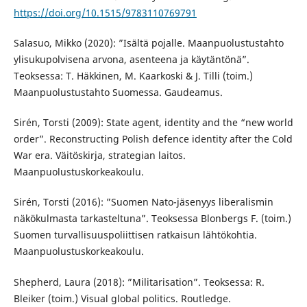
https://doi.org/10.1515/9783110769791
Salasuo, Mikko (2020): ”Isältä pojalle. Maanpuolustustahto
ylisukupolvisena arvona, asenteena ja käytäntönä”.
Teoksessa: T. Häkkinen, M. Kaarkoski & J. Tilli (toim.)
Maanpuolustustahto Suomessa. Gaudeamus.
Sirén, Torsti (2009): State agent, identity and the “new world
order”. Reconstructing Polish defence identity after the Cold
War era. Väitöskirja, strategian laitos.
Maanpuolustuskorkeakoulu.
Sirén, Torsti (2016): ”Suomen Nato-jäsenyys liberalismin
näkökulmasta tarkasteltuna”. Teoksessa Blonbergs F. (toim.)
Suomen turvallisuuspoliittisen ratkaisun lähtökohtia.
Maanpuolustuskorkeakoulu.
Shepherd, Laura (2018): ”Militarisation”. Teoksessa: R.
Bleiker (toim.) Visual global politics. Routledge.