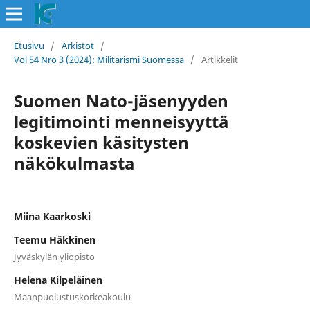
Etusivu
/
Arkistot
/
Vol 54 Nro 3 (2024): Militarismi Suomessa
/
Artikkelit
Suomen Nato-jäsenyyden
legitimointi menneisyyttä
koskevien käsitysten
näkökulmasta
Miina Kaarkoski
Teemu Häkkinen
Jyväskylän yliopisto
Helena Kilpeläinen
Maanpuolustuskorkeakoulu