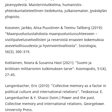
jäsenyydestä. Maisterintutkielma, humanistis-
yhteiskuntatieteellinen tiedekunta, julkaisematon. Jyväskylän
yliopisto.
Kosonen, Jarkko, Alisa Puustinen & Teemu Tallberg (2019):
”Maanpuolustustahdosta maanpuolustussuhteeseen –
siviilipalvelusvelvollisten ja reservistä eroavien kokemuksia
asevelvollisuudesta ja hyvinvointivaltiosta”. Sosiologia,
56(3), 300–319.
Kotilainen, Noora & Susanna Hast (2021): ”Suomi ja
kriittisen militarismin tutkimuksen tarve”. Kosmopolis, 51(4),
27–45.
Langenbacher, Eric (2010): ”Collective memory as a factor in
political culture and international relations”. Teoksessa: E.
Langenbacher & Y. Shassi (toim.) Power and the past.
Collective memory and international relations. Georgetown
University Press.