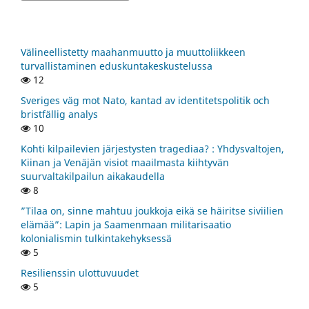
Välineellistetty maahanmuutto ja muuttoliikkeen
turvallistaminen eduskuntakeskustelussa
12
Sveriges väg mot Nato, kantad av identitetspolitik och
bristfällig analys
10
Kohti kilpailevien järjestysten tragediaa? : Yhdysvaltojen,
Kiinan ja Venäjän visiot maailmasta kiihtyvän
suurvaltakilpailun aikakaudella
8
”Tilaa on, sinne mahtuu joukkoja eikä se häiritse siviilien
elämää”: Lapin ja Saamenmaan militarisaatio
kolonialismin tulkintakehyksessä
5
Resilienssin ulottuvuudet
5