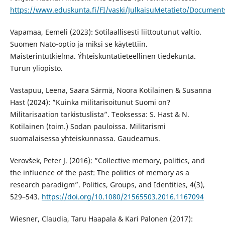
https://www.eduskunta.fi/FI/vaski/JulkaisuMetatieto/Documen
Vapamaa, Eemeli (2023): Sotilaallisesti liittoutunut valtio.
Suomen Nato-optio ja miksi se käytettiin.
Maisterintutkielma. Ýhteiskuntatieteellinen tiedekunta.
Turun yliopisto.
Vastapuu, Leena, Saara Särmä, Noora Kotilainen & Susanna
Hast (2024): ”Kuinka militarisoitunut Suomi on?
Militarisaation tarkistuslista”. Teoksessa: S. Hast & N.
Kotilainen (toim.) Sodan pauloissa. Militarismi
suomalaisessa yhteiskunnassa. Gaudeamus.
Verovšek, Peter J. (2016): ”Collective memory, politics, and
the influence of the past: The politics of memory as a
research paradigm”. Politics, Groups, and Identities, 4(3),
529–543.
https://doi.org/10.1080/21565503.2016.1167094
Wiesner, Claudia, Taru Haapala & Kari Palonen (2017):