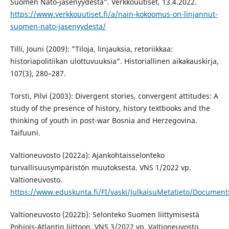
Suomen Nato-jäsenyydestä”. Verkkouutiset, 13.4.2022.
https://www.verkkouutiset.fi/a/nain-kokoomus-on-linjannut-
suomen-nato-jasenyydesta/
Tilli, Jouni (2009): ”Tiloja, linjauksia, retoriikkaa:
historiapolitiikan ulottuvuuksia”. Historiallinen aikakauskirja,
107(3), 280–287.
Torsti, Pilvi (2003): Divergent stories, convergent attitudes: A
study of the presence of history, history textbooks and the
thinking of youth in post-war Bosnia and Herzegovina.
Taifuuni.
Valtioneuvosto (2022a): Ajankohtaisselonteko
turvallisuusympäristön muutoksesta. VNS 1/2022 vp.
Valtioneuvosto.
https://www.eduskunta.fi/FI/vaski/JulkaisuMetatieto/Documen
Valtioneuvosto (2022b): Selonteko Suomen liittymisestä
Pohjois-Atlantin liittoon. VNS 3/2022 vp. Valtioneuvosto.