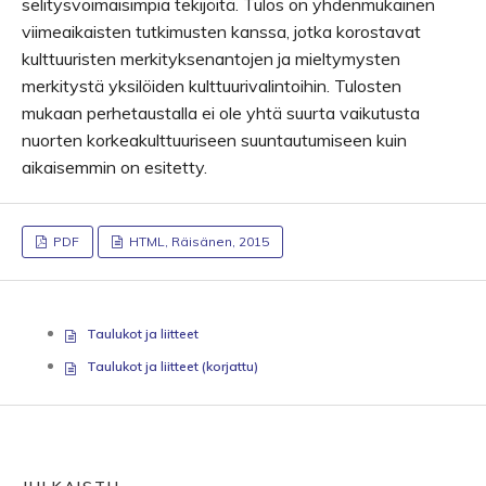
selitysvoimaisimpia tekijöitä. Tulos on yhdenmukainen
viimeaikaisten tutkimusten kanssa, jotka korostavat
kulttuuristen merkityksenantojen ja mieltymysten
merkitystä yksilöiden kulttuurivalintoihin. Tulosten
mukaan perhetaustalla ei ole yhtä suurta vaikutusta
nuorten korkeakulttuuriseen suuntautumiseen kuin
aikaisemmin on esitetty.
PDF
HTML, Räisänen, 2015
Taulukot ja liitteet
Taulukot ja liitteet (korjattu)