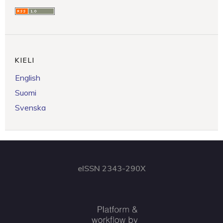
KIELI
English
Suomi
Svenska
eISSN 2343-290X