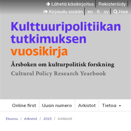
Lähetä käsikirjoitus
Rekisteröidy
Kirjaudu sisään
en
fi
sv
Hae
Online first
Uusin numero
Arkistot
Tietoa
Etusivu
/
Arkistot
/
2015
/
Artikkelit