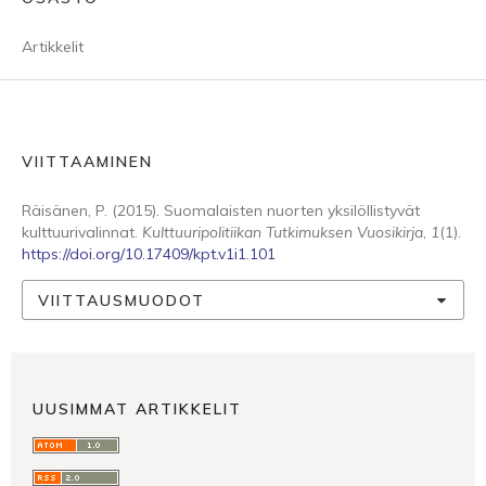
Artikkelit
VIITTAAMINEN
Räisänen, P. (2015). Suomalaisten nuorten yksilöllistyvät
kulttuurivalinnat.
Kulttuuripolitiikan Tutkimuksen Vuosikirja
,
1
(1).
https://doi.org/10.17409/kpt.v1i1.101
VIITTAUSMUODOT
UUSIMMAT ARTIKKELIT