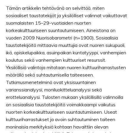
Tämän artikkelin tehtävänä on selvittää, miten
sosiaaliset taustatekijät ja yksilölliset valinnat vaikuttavat
suomalaisten 15–29-vuotiaiden nuorten
korkeakulttuuriseen suuntautumiseen. Aineistona on
vuoden 2009 Nuorisobarometri (n=1900). Sosiaalisia
taustatekijöitä mittaavia muuttujia ovat nuoren sukupuoli,
ikä, opiskelupaikka, asuinpaikan kuntatyyppi, vanhempien
koulutus sekä vanhempien kulttuuriset resurssit.
Yksilöllisiä valintoja mitataan nuoren kulttuuriharrastusten
määrällä sekä suhtautumisella taiteeseen.
Tutkimusmenetelminä ovat yksisuuntainen
varianssianalyysi, moniluokitteluanalyysi sekä
erotteluanalyysi. Tulosten mukaan yksilöllisillä valinnoilla
on sosiaalisia taustatekijöitä voimakkaampi vaikutus
nuorten korkeakulttuuriseen suuntautumiseen. Useat
kulttuuriharrastukset ja avoin suhtautuminen taiteen
moninaisia merkityksiä kohtaan havaittiin olevan