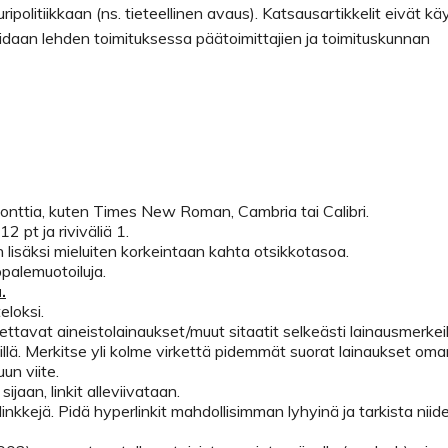
ripolitiikkaan (ns. tieteellinen avaus). Katsausartikkelit eivät kä
vioidaan lehden toimituksessa päätoimittajien ja toimituskunnan
 fonttia, kuten Times New Roman, Cambria tai Calibri.
 pt ja riviväliä 1.
n lisäksi mieluiten korkeintaan kahta otsikkotasoa.
ppalemuotoiluja.
.
eloksi.
tettavat aineistolainaukset/muut sitaatit selkeästi lainausmerkeil
ylillä. Merkitse yli kolme virkettä pidemmät suorat lainaukset om
un viite.
ijaan, linkit alleviivataan.
inkkejä. Pidä hyperlinkit mahdollisimman lyhyinä ja tarkista niid