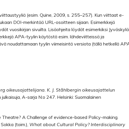
viittaustyyliä (esim. Quine, 2009, s. 255–257). Kun viittaat e-
n mukaan DOI-merkintää URL-osoitteen sijaan. Esimerkkejä
ydät vuosikirjan sivuilta. Lisäohjeita löydät esimerkiksi Jyväskyl
erkkejä APA-tyylin käytöstä esim. lähdeviitteissä ja
ävä noudattamaan tyylin viimeisintä versiota (tällä hetkellä AP
rg oikeusajattelijana. K. J. Ståhlbergin oikeusajattelun
julkaisuja, A-sarja N:o 247. Helsinki: Suomalainen
e Theatre? A Challenge of evidence-based Policy-making.
Sokka (toim.),
What about Cultural Policy? Interdisciplinary