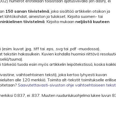
2) numerot erotellaan toisistaan ajatusviivalla (en dash), ei
aan
150 sanan
tiivistelmä
, joka sisältää artikkelin otsikon ja
et lähtökohdat, aineiston ja tulokset. Kirjoita suomen- tai
ninkielinen tiivistelmä
. Kirjoita mukaan
neljästä kuuteen
ä (esim. kuvat .jpg, .tiff tai .eps, .svg tai .pdf -muodossa).
 tekstiin hakasulkein. Kuvien kohdalla huomioi riittävä resoluut
seliä/tuuma).
si tärkeää tuoda esiin myös artikkelin leipätekstissä, koska kaikk
kstivastine, vaihtoehtoinen teksti), joka kertoo lyhyesti kuvan
ieluiten alle 120 merkkiä. Toimita alt-tekstit toimitukselle erillise
rjoitetaan?
Saavutettavasti-sivuston ohje vaihtoehtoiseen teksti
rkiksi 0.837, ei .837. Muuten ruudunlukuohjelma lukee luvun 8