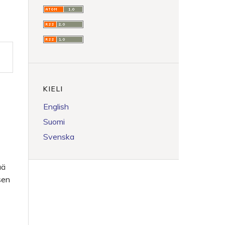
KIELI
English
Suomi
Svenska
ää
sen