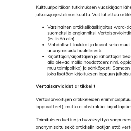
Kulttuuripolitiikan tutkimuksen vuosikirjaan läh
julkaisujärjestelmän kautta. Voit lähettää artik
Varsinainen artikkelikäsikirjoitus word-d
suomeksi ja englanniksi. Vertaisarviointi
(ks. lisää alla).
Mahdolliset taulukot ja kuviot sekä muut
anonymisoida huolellisesti.
Kirjoittajan/kirjoittajien ja rahoittajan ti
alla olevaa mallia noudattaen: nimi, oppia
muu toimipaikka) ja sähköposti. Samaan
joka lisätään kirjoituksen loppuun julkai
Vertaisarvioidut artikkelit
Vertaisarvioitujen artikkeleiden enimmäispitu
loppuviitteet), mutta ei abstraktia, kirjoittajatie
Toimituksen luettua ja hyväksyttyä saapuneen ar
anonymisoitu sekä artikkelin laatijan että verta