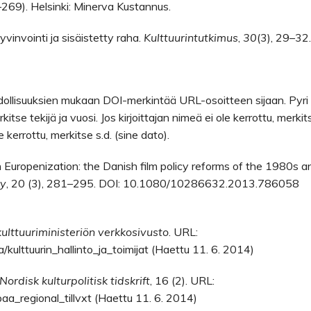
269). Helsinki: Minerva Kustannus.
yvinvointi ja sisäistetty raha.
Kulttuurintutkimus
,
30
(3), 29–32.
ahdollisuuksien mukaan DOI-merkintää URL-osoitteen sijaan. Pyri
itse tekijä ja vuosi. Jos kirjoittajan nimeä ei ole kerrottu, merkit
 kerrottu, merkitse s.d. (sine dato).
gh Europenization: the Danish film policy reforms of the 1980s a
cy
, 20 (3), 281–295. DOI: 10.1080/10286632.2013.786058
ulttuuriministeriön verkkosivusto
. URL:
/kulttuurin_hallinto_ja_toimijat (Haettu 11. 6. 2014)
Nordisk kulturpolitisk tidskrift
, 16 (2). URL:
a_regional_tillvxt (Haettu 11. 6. 2014)