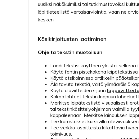
uusiksi näkökulmiksi tai tutkimustavoiksi kulttuu
läpi tieteellistä vertaisarviointia, vaan ne ar
kesken.
Käsikirjoitusten laatiminen
Ohjeita tekstin muotoiluun
Laadi tekstisi käyttäen yleistä, selkeää
Käytä fontin pistekokona leipätekstissä 12
Käytä otsikoinnissa artikkelin pääotsiko
Älä tavuta tekstiä, vältä ylimääräisiä ka
Käytä alaviitteiden sijaan
loppuviitteitä
Kokoa lähteet tekstin loppuun lähdeluett
Merkitse leipätekstistä visuaalisesti ero
tai tekstinkäsittelyohjelman valmiilla ty
kappaleenaan. Merkitse lainauksen loppu
Tee korostukset kursiivilla alleviivauksen s
Tee verkko-osoitteista klikattavia hyperl
toimivuus.