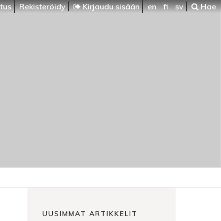
itus
Rekisteröidy
Kirjaudu sisään
en
fi
sv
Hae
UUSIMMAT ARTIKKELIT