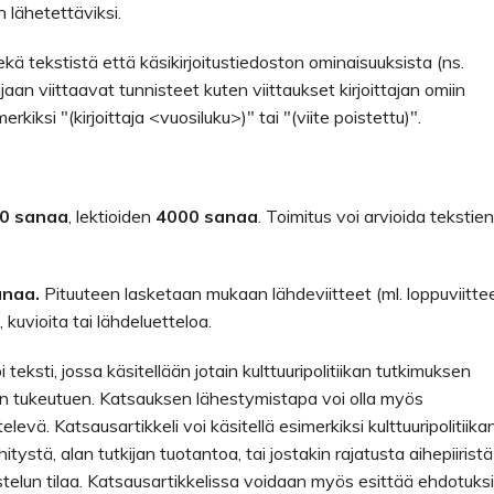
n lähetettäviksi.
kä tekstistä että käsikirjoitustiedoston ominaisuuksista (ns.
ajaan viittaavat tunnisteet kuten viittaukset kirjoittajan omiin
erkiksi "(kirjoittaja <vuosiluku>)" tai "(viite poistettu)".
0 sanaa
, lektioiden
4000 sanaa
. Toimitus voi arvioida tekstien
anaa.
Pituuteen lasketaan mukaan lähdeviitteet (ml. loppuviittee
a, kuvioita tai lähdeluetteloa.
teksti, jossa käsitellään jotain kulttuuripolitiikan tutkimuksen
 tukeutuen. Katsauksen lähestymistapa voi olla myös
levä. Katsausartikkeli voi käsitellä esimerkiksi kulttuuripolitiika
ystä, alan tutkijan tuotantoa, tai jostakin rajatusta aihepiiristä
ustelun tilaa. Katsausartikkelissa voidaan myös esittää ehdotuks