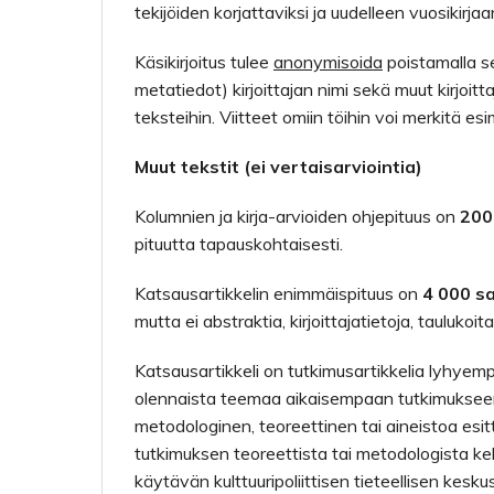
tekijöiden korjattaviksi ja uudelleen vuosikirjaa
Käsikirjoitus tulee
anonymisoida
poistamalla se
metatiedot) kirjoittajan nimi sekä muut kirjoitt
teksteihin. Viitteet omiin töihin voi merkitä esim
Muut tekstit (ei vertaisarviointia)
Kolumnien ja kirja-arvioiden ohjepituus on
200
pituutta tapauskohtaisesti.
Katsausartikkelin enimmäispituus on
4 000 s
mutta ei abstraktia, kirjoittajatietoja, taulukoit
Katsausartikkeli on tutkimusartikkelia lyhyempi 
olennaista teemaa aikaisempaan tutkimukseen
metodologinen, teoreettinen tai aineistoa esitte
tutkimuksen teoreettista tai metodologista kehit
käytävän kulttuuripoliittisen tieteellisen kesk