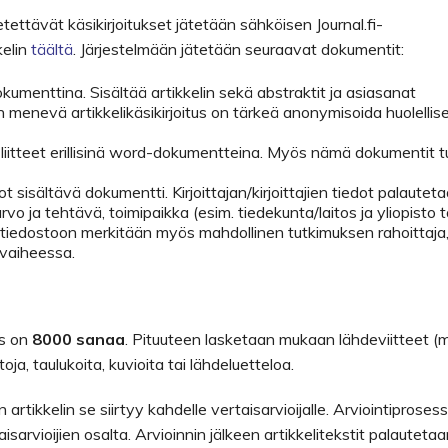
etettävät käsikirjoitukset jätetään sähköisen Journal.fi-
kelin
täältä
. Järjestelmään jätetään seuraavat dokumentit:
okumenttina. Sisältää artikkelin sekä abstraktit ja asiasanat
in menevä artikkelikäsikirjoitus on tärkeä anonymisoida huolellise
 liitteet erillisinä word-dokumentteina. Myös nämä dokumentit t
edot sisältävä dokumentti. Kirjoittajan/kirjoittajien tiedot palautet
rvo ja tehtävä, toimipaikka (esim. tiedekunta/laitos ja yliopisto t
 tiedostoon merkitään myös mahdollinen tutkimuksen rahoittaja
suvaiheessa.
us on
8000 sanaa
. Pituuteen lasketaan mukaan lähdeviitteet (m
toja, taulukoita, kuvioita tai lähdeluetteloa.
tikkelin se siirtyy kahdelle vertaisarvioijalle. Arviointiprosess
isarvioijien osalta. Arvioinnin jälkeen artikkelitekstit palauteta