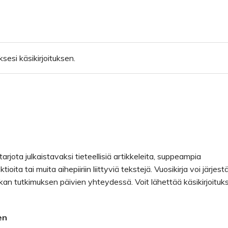
sesi käsikirjoituksen.
tarjota julkaistavaksi tieteellisiä artikkeleita, suppeampia
tioita tai muita aihepiiriin liittyviä tekstejä. Vuosikirja voi järjest
tiikan tutkimuksen päivien yhteydessä. Voit lähettää käsikirjoituk
en