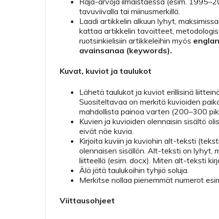
Raja-arvoja ilmaistaessa (esim. 1995–200
tavuviivalla tai miinusmerkillä.
Laadi artikkelin alkuun lyhyt, maksimiss
kattaa artikkelin tavoitteet, metodologis
ruotsinkielisiin artikkeleihin myös
englan
avainsanaa (keywords).
Kuvat, kuviot ja taulukot
Lähetä taulukot ja kuviot erillisinä liittein
Suositeltavaa on merkitä kuvioiden paikat
mahdollista painoa varten (200–300 pik
Kuvien ja kuvioiden olennaisin sisältö oli
eivät näe kuvia.
Kirjoita kuviin ja kuviohin alt-teksti (te
olennaisen sisällön. Alt-teksti on lyhyt, m
liitteellä (esim. docx). Miten alt-teksti ki
Älä jätä taulukoihin tyhjiä soluja.
Merkitse nollaa pienemmät numerot esime
Viittausohjeet