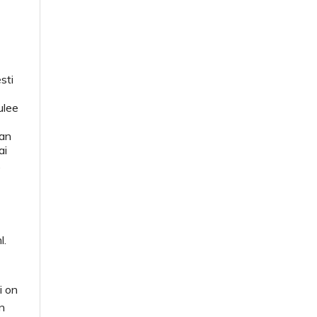
sti
ulee
aan
ai
,
l.
i on
an