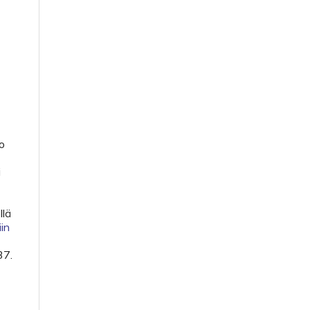
io
i
llä
in
37.