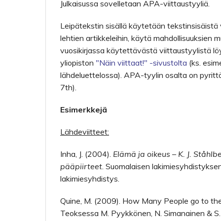
Julkaisussa sovelletaan APA-viittaustyyliä.
Leipätekstin sisällä käytetään tekstinsisäistä 
lehtien artikkeleihin, käytä mahdollisuuksie
vuosikirjassa käytettävästä viittaustyylistä lö
yliopiston
"Näin viittaat!" -sivustolta
(ks. esim
lähdeluettelossa). APA-tyylin osalta on pyritt
7th).
Esimerkkejä
Lähdeviitteet:
Inha, J. (2004).
Elämä ja oikeus – K. J. Ståhlbe
pääpiirteet
. Suomalaisen lakimiesyhdistyksen 
lakimiesyhdistys.
Quine, M. (2009). How Many People go to th
Teoksessa M. Pyykkönen, N. Simanainen & S. 