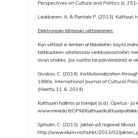
Perspectives on Culture and Politics
(s. 251–
Laukkanen, A. & Rantala P. (2013). Kulttuuri, h
Elektronisiin lähteisiin viittaaminen:
Kun viittaat e-lehtien artikkeleihin, käytä m
tarkkuuteen viitatessasi verkkosivustoihin; merk
sivun otsikko. Jos vuotta tai päivämäärää ei ole
Givskov, C. (2014). Institutionalization throu
1990s.
International Journal of Cultural Poli
(Haettu 11. 6. 2014)
Kulttuurin hallinto ja toimijat (s.d.).
Opetus- ja k
www.minedu.fi/OPM/Kulttuuri/kulttuuripolitiikka
Sjöholm, C. (2013). Jakten på regional tillväxt.
http://www.idunn.no/ts/nkt/2013/02/jakten_pa