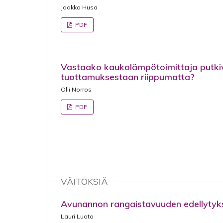
Jaakko Husa
PDF
Vastaako kaukolämpötoimittaja putkiv
tuottamuksestaan riippumatta?
Olli Norros
PDF
VÄITÖKSIÄ
Avunannon rangaistavuuden edellytyk
Lauri Luoto