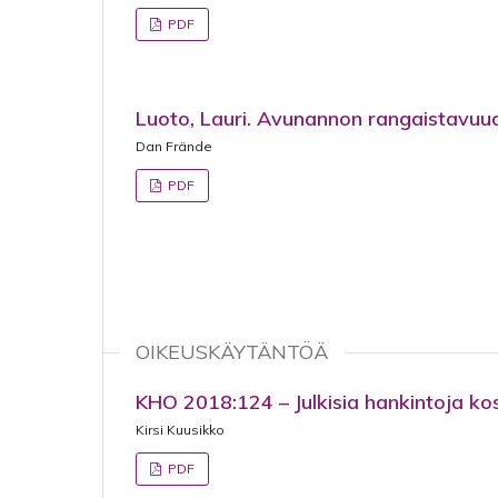
PDF
Luoto, Lauri. Avunannon rangaistavuud
Dan Frände
PDF
OIKEUSKÄYTÄNTÖÄ
KHO 2018:124 – Julkisia hankintoja k
Kirsi Kuusikko
PDF