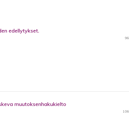
en edellytykset.
96
oskeva muutoksenhakukielto
106