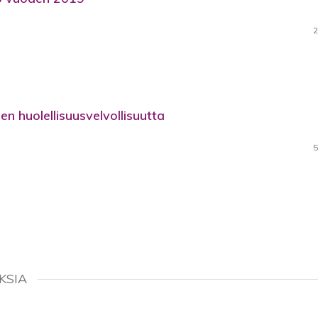
2
nen huolellisuusvelvollisuutta
5
KSIA