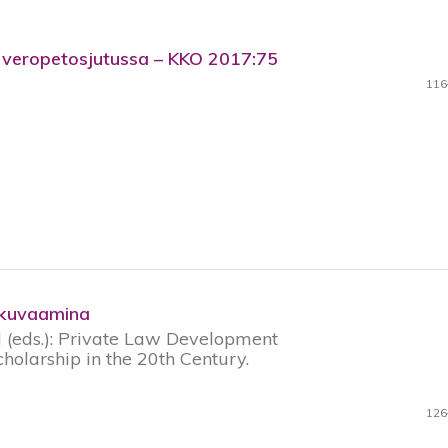
 veropetosjutussa – KKO 2017:75
116
a kuvaamina
 (eds.): Private Law Development
holarship in the 20th Century.
126