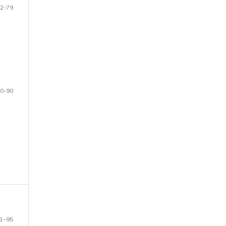
2-79
0-90
1–95