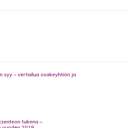
n syy – vertailua osakeyhtiön ja
ksenteon tukena –
io vuoden 2019