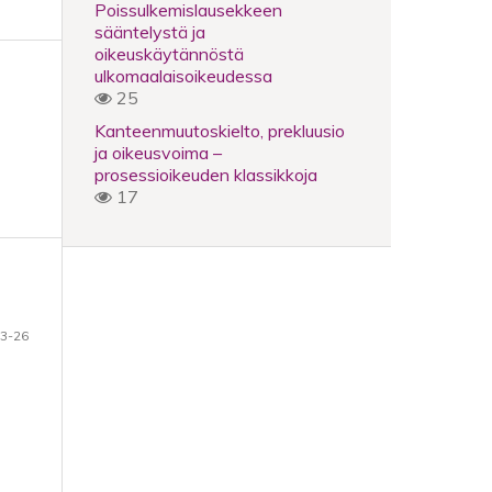
Poissulkemislausekkeen
sääntelystä ja
oikeuskäytännöstä
ulkomaalaisoikeudessa
25
Kanteenmuutoskielto, prekluusio
ja oikeusvoima –
prosessioikeuden klassikkoja
17
3-26