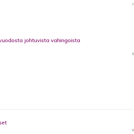
7
uodosta johtuvista vahingoista
8
set
9