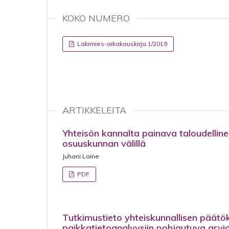
KOKO NUMERO
Lakimies-aikakauskirja 1/2019
ARTIKKELEITA
Yhteisön kannalta painava taloudelline
osuuskunnan välillä
Juhani Laine
PDF
Tutkimustieto yhteiskunnallisen päätö
paikkatietoanalyysiin pohjautuva arv