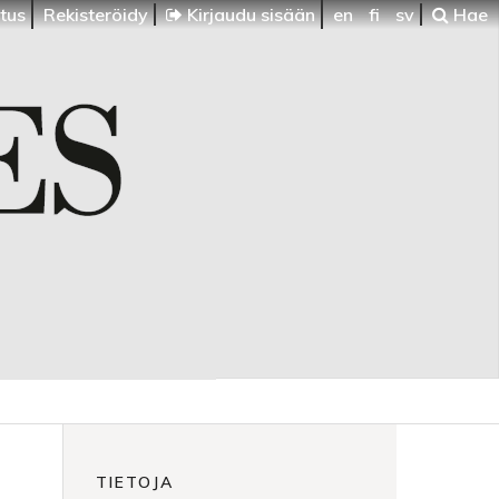
itus
Rekisteröidy
Kirjaudu sisään
en
fi
sv
Hae
TIETOJA