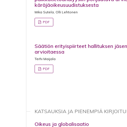
käräjäoikeusuudistuksesta
Mika Sutela, Olli Lehtonen
PDF
Säätiön erityispiirteet hallituksen jäse
arvioitaessa
Terhi Maijala
PDF
KATSAUKSIA JA PIENEMPIÄ KIRJOITU
Oikeus ja globalisaatio