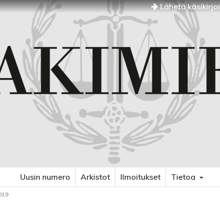
Lähetä käsikirjo
Uusin numero
Arkistot
Ilmoitukset
Tietoa
019