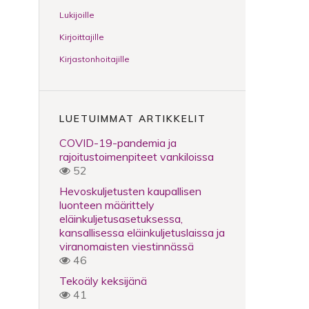
Lukijoille
Kirjoittajille
Kirjastonhoitajille
LUETUIMMAT ARTIKKELIT
COVID-19-pandemia ja
rajoitustoimenpiteet vankiloissa
52
Hevoskuljetusten kaupallisen
luonteen määrittely
eläinkuljetusasetuksessa,
kansallisessa eläinkuljetuslaissa ja
viranomaisten viestinnässä
46
Tekoäly keksijänä
41