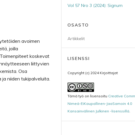
Vol 57 Nro 3 (2024): Signum
OSASTO
Artikkelit
äytetöiden avoimen
ä, joilla
 Toimenpiteet koskevat
LISENSSI
innäytteeseen liittyvien
ukemista. Osa
Copyright (c) 2024 Kirjoittajat
ja niiden tukipalveluita.
Tämä työ on lisensoitu
Creative Com
Nimeä-EiKaupallinen-JaaSamoin 4.0
Kansainvälinen Julkinen -lisenssillä
.