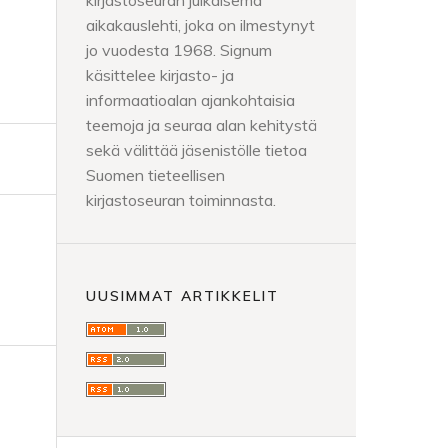
kirjastoseuran julkaisema
aikakauslehti, joka on ilmestynyt
jo vuodesta 1968. Signum
käsittelee kirjasto- ja
informaatioalan ajankohtaisia
teemoja ja seuraa alan kehitystä
sekä välittää jäsenistölle tietoa
Suomen tieteellisen
kirjastoseuran toiminnasta.
UUSIMMAT ARTIKKELIT