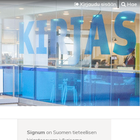
Kirjaudu sisään
Hae
Signum
on Suomen tieteellisen