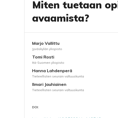
Miten tuetaan op
avaamista?
Marjo Vallittu
Jyväskylän yliopisto
Tomi Rosti
Itä-Suomen yliopisto
Hanna Lahdenperä
Tieteellisten seurain valtuuskunta
Ilmari Jauhiainen
Tieteellisten seurain valtuuskunta
DOI: