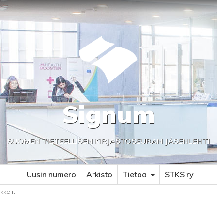
Signum
SUOMEN TIETEELLISEN KIRJASTOSEURAN JÄSENLEHTI
Uusin numero
Arkisto
Tietoa
STKS ry
ikkelit