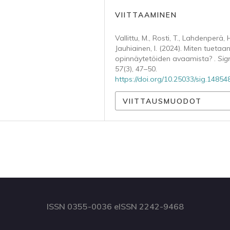
VIITTAAMINEN
Vallittu, M., Rosti, T., Lahdenperä, 
Jauhiainen, I. (2024). Miten tuetaa
opinnäytetöiden avaamista? .
Sig
57
(3), 47–50.
https://doi.org/10.25033/sig.14854
VIITTAUSMUODOT
ISSN 0355-0036 eISSN 2242-9468