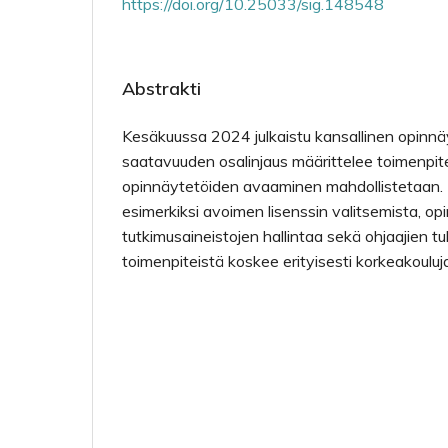
https://doi.org/10.25033/sig.148548
Abstrakti
Kesäkuussa 2024 julkaistu kansallinen opinn
saatavuuden osalinjaus määrittelee toimenpiteit
opinnäytetöiden avaaminen mahdollistetaan.
esimerkiksi avoimen lisenssin valitsemista, op
tutkimusaineistojen hallintaa sekä ohjaajien t
toimenpiteistä koskee erityisesti korkeakouluja 