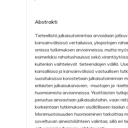
Abstrakti
Tieteellistä julkaisutoimintaa arvioidaan jatk
kansainvälisissä vertailuissa, yliopistojen raha
omissa tutkimuksen arvioinneissa, mutta myös 
esimerkiksi rahoitushauissa sekä virantäytöis
kuitenkin vaihtelevat tieteenalojen välillä. Us
kansallisisa ja kansainvälisisä vastuullisen tu
suosituksissa korostetaan julkaisutoiminnan m
erilaisten julkaisukanavien, -muotojen ja -kielt
huomioimista arvioinneissa. Yksittäisten tutkijo
perustua ainoastaan julkaisulistoihin, vaan ni
korkeintaan tutkimuksen sisällölliseen laadun ar
Monimuotoisuuden huomioiminen tarkoittaa m
soveltuvan aineistolähteen valintaa, sillä eri 