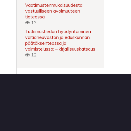
Vaatimustenmukaisuudesta
vastuulliseen avoimuuteen
tieteessä
13
Tutkimustiedon hyödyntäminen
valtioneuvoston ja eduskunnan
päätöksenteossa ja
valmistelussa: – kirjallisuuskatsaus
12