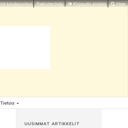
tä käsikirjoitus
Rekisteröidy
Kirjaudu sisään
Hae
Tietoa
UUSIMMAT ARTIKKELIT