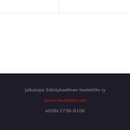
Julkaisija: Edistyksellinen tiedeliitto ry
www.tiedeliitto.net
eISSN 2736-8106