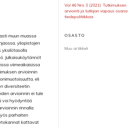
Vol 46 Nro 3 (2021): Tutkimuksen
arviointi ja tutkijan vapaus osana
tiedepolitiikkaa
uvasti muun muassa
OSASTO
njaossa, yliopistojen
Muu artikkeli
yksilötasolla
sä. Julkaisukäytännöt
eissa viimeaikaisissa
tkimuksen arvioinnin
onimuotoisuutta, eli
en diversiteetin
iden arvioinnin ei tule
itä voi hyödyntää
vioinnin rinnalla.
yös parhaiten
tietokannat kattavat