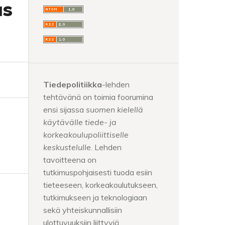
us
Tiedepolitiikka
-lehden
tehtävänä on toimia foorumina
ensi sijassa
suomen kielellä
käytävälle tiede- ja
korkeakoulupoliittiselle
keskustelulle
. Lehden
tavoitteena on
tutkimuspohjaisesti tuoda esiin
tieteeseen, korkeakoulutukseen,
tutkimukseen ja teknologiaan
sekä yhteiskunnallisiin
ulottuvuuksiin liittyviä