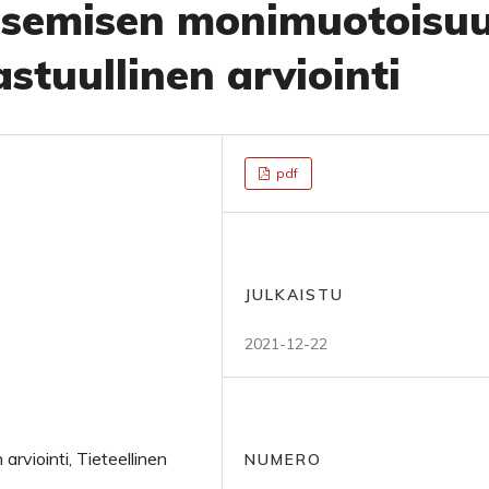
kaisemisen monimuotoisu
stuullinen arviointi
pdf
JULKAISTU
2021-12-22
 arviointi, Tieteellinen
NUMERO