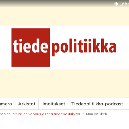
Lähe
umero
Arkistot
Ilmoitukset
Tiedepolitiikka-podcast
rviointi ja tutkijan vapaus osana tiedepolitiikkaa
/
Muu artikkeli