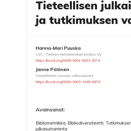
Tieteellisen jul
ja tutkimuksen va
Hanna-Mari Puuska
CSC - Tieteen tietotekniikan keskus Oy
https://orcid.org/0000-0001-5532-9274
Janne Pölönen
Tieteellisten seurain valtuuskunta
https://orcid.org/0000-0003-1649-0879
Avainsanat:
Bibliometriikka, Bibliodiversiteetti, Tutkimuksen
julkaisutoiminta