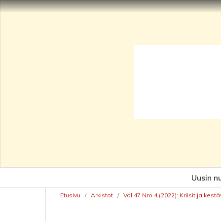
Uusin n
Etusivu
/
Arkistot
/
Vol 47 Nro 4 (2022): Kriisit ja ke