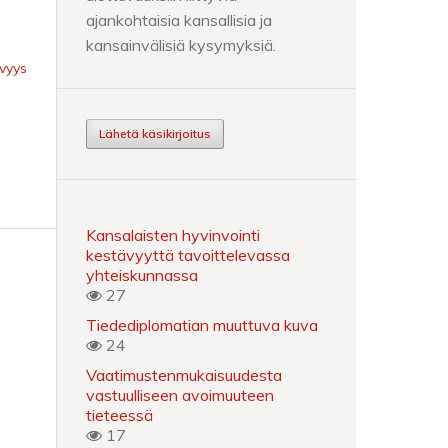
ajankohtaisia kansallisia ja
kansainvälisiä kysymyksiä.
ävyys
Lähetä käsikirjoitus
Kansalaisten hyvinvointi
kestävyyttä tavoittelevassa
yhteiskunnassa
27
Tiedediplomatian muuttuva kuva
24
Vaatimustenmukaisuudesta
vastuulliseen avoimuuteen
tieteessä
17