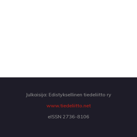
Julkaisija: Edistyksellinen tiedeliitto ry
www.tiedeliitto.net
eISSN 2736-8106