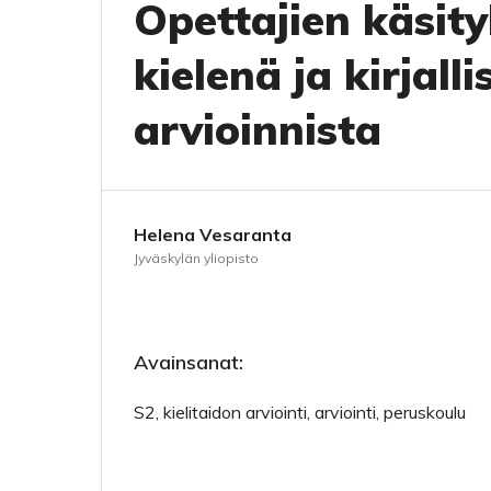
Opettajien käsit
kielenä ja kirjal
arvioinnista
Helena Vesaranta
Jyväskylän yliopisto
Avainsanat:
S2, kielitaidon arviointi, arviointi, peruskoulu