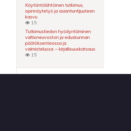
Käytäntölähtöinen tutkimus,
opinnäytetyö ja asiantuntijuuteen
kasvu
15
Tutkimustiedon hyödyntäminen
valtioneuvoston ja eduskunnan
päätöksenteossa ja
valmistelussa: – kirjallisuuskatsaus
15