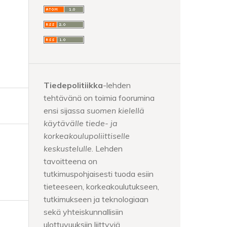
Tiedepolitiikka
-lehden
tehtävänä on toimia foorumina
ensi sijassa
suomen kielellä
käytävälle tiede- ja
korkeakoulupoliittiselle
keskustelulle
. Lehden
tavoitteena on
tutkimuspohjaisesti tuoda esiin
tieteeseen, korkeakoulutukseen,
tutkimukseen ja teknologiaan
sekä yhteiskunnallisiin
ulottuvuuksiin liittyviä