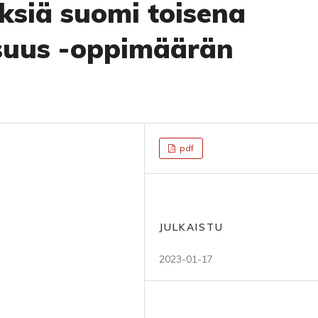
yksiä suomi toisena
lisuus -oppimäärän
pdf
JULKAISTU
2023-01-17