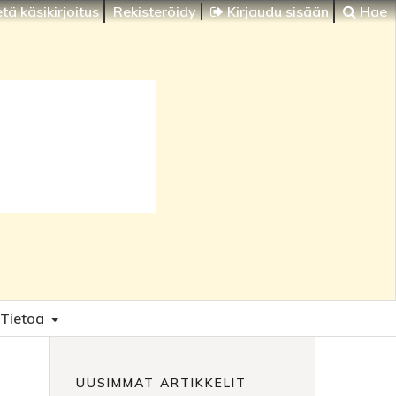
tä käsikirjoitus
Rekisteröidy
Kirjaudu sisään
Hae
Tietoa
UUSIMMAT ARTIKKELIT