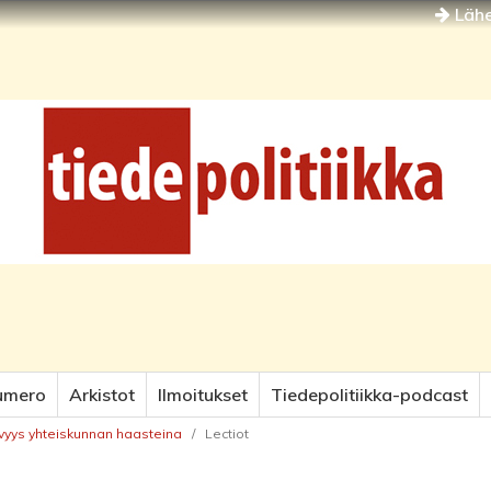
Lähe
umero
Arkistot
Ilmoitukset
Tiedepolitiikka-podcast
stävyys yhteiskunnan haasteina
/
Lectiot