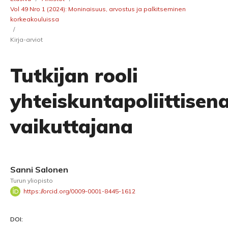
Vol 49 Nro 1 (2024): Moninaisuus, arvostus ja palkitseminen
korkeakouluissa
/
Kirja-arviot
Tutkijan rooli
yhteiskuntapoliittisen
vaikuttajana
Sanni Salonen
Turun yliopisto
https://orcid.org/0009-0001-8445-1612
DOI: