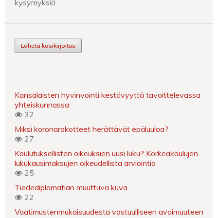
kysymyksiä.
Lähetä käsikirjoitus
Kansalaisten hyvinvointi kestävyyttä tavoittelevassa
yhteiskunnassa
32
Miksi koronarokotteet herättävät epäluuloa?
27
Koulutuksellisten oikeuksien uusi luku? Korkeakoulujen
lukukausimaksujen oikeudellista arviointia
25
Tiedediplomatian muuttuva kuva
22
Vaatimustenmukaisuudesta vastuulliseen avoimuuteen