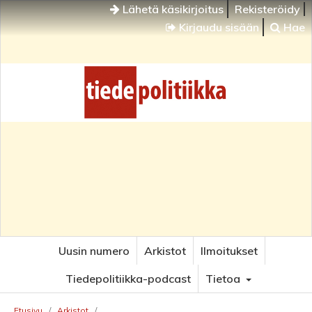
Lähetä käsikirjoitus
Rekisteröidy
Kirjaudu sisään
Hae
Uusin numero
Arkistot
Ilmoitukset
Tiedepolitiikka-podcast
Tietoa
Etusivu
/
Arkistot
/