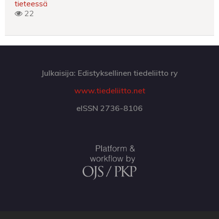
tieteessä
22
Julkaisija: Edistyksellinen tiedeliitto ry
www.tiedeliitto.net
eISSN 2736-8106