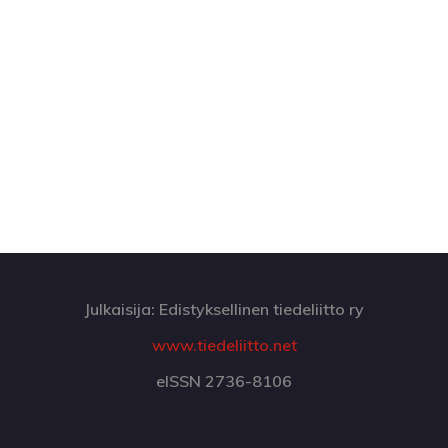
Julkaisija: Edistyksellinen tiedeliitto ry
www.tiedeliitto.net
eISSN 2736-8106