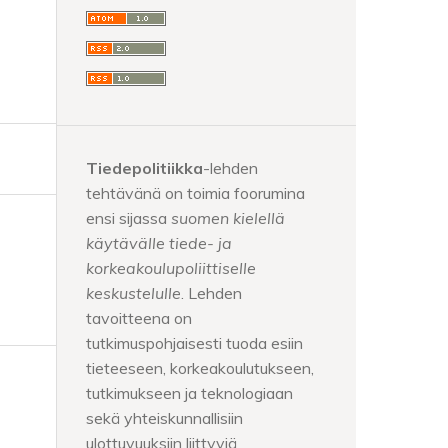
Tiedepolitiikka
-lehden
tehtävänä on toimia foorumina
ensi sijassa
suomen kielellä
käytävälle tiede- ja
korkeakoulupoliittiselle
keskustelulle
. Lehden
tavoitteena on
tutkimuspohjaisesti tuoda esiin
tieteeseen, korkeakoulutukseen,
tutkimukseen ja teknologiaan
sekä yhteiskunnallisiin
ulottuvuuksiin liittyviä