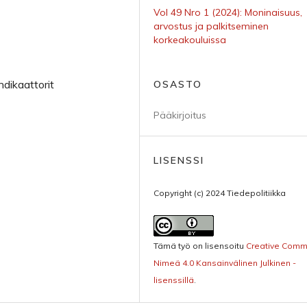
Vol 49 Nro 1 (2024): Moninaisuus,
arvostus ja palkitseminen
korkeakouluissa
ndikaattorit
OSASTO
Pääkirjoitus
LISENSSI
Copyright (c) 2024 Tiedepolitiikka
Tämä työ on lisensoitu
Creative Com
Nimeä 4.0 Kansainvälinen Julkinen -
lisenssillä
.