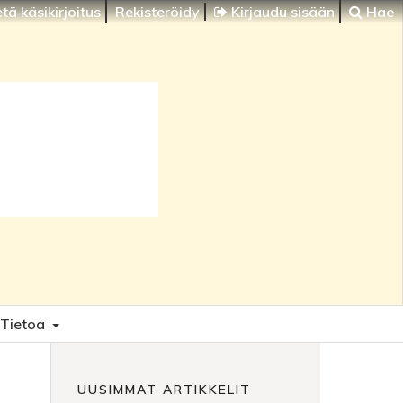
tä käsikirjoitus
Rekisteröidy
Kirjaudu sisään
Hae
Tietoa
UUSIMMAT ARTIKKELIT