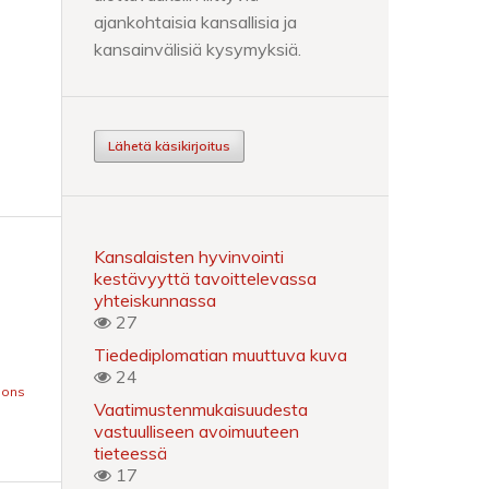
ajankohtaisia kansallisia ja
kansainvälisiä kysymyksiä.
Lähetä käsikirjoitus
Kansalaisten hyvinvointi
kestävyyttä tavoittelevassa
yhteiskunnassa
27
Tiedediplomatian muuttuva kuva
24
mons
Vaatimustenmukaisuudesta
vastuulliseen avoimuuteen
tieteessä
17