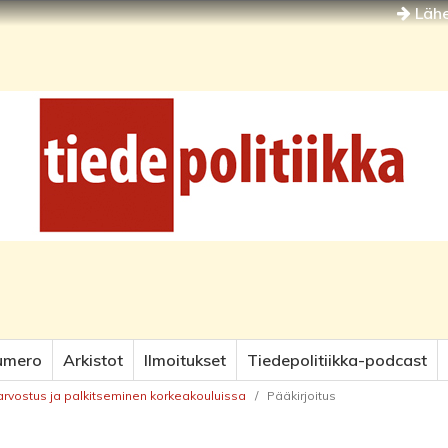
Lähe
umero
Arkistot
Ilmoitukset
Tiedepolitiikka-podcast
 arvostus ja palkitseminen korkeakouluissa
/
Pääkirjoitus