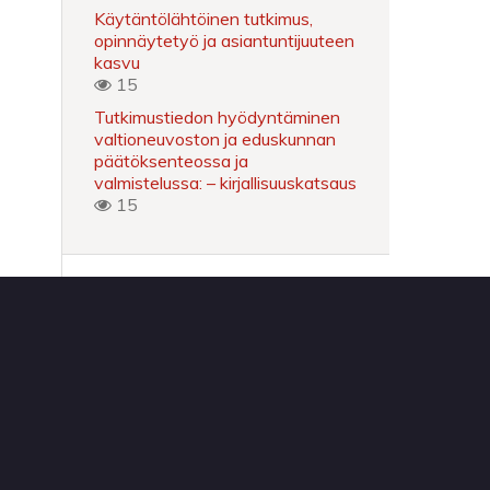
Käytäntölähtöinen tutkimus,
opinnäytetyö ja asiantuntijuuteen
kasvu
15
Tutkimustiedon hyödyntäminen
valtioneuvoston ja eduskunnan
päätöksenteossa ja
valmistelussa: – kirjallisuuskatsaus
15