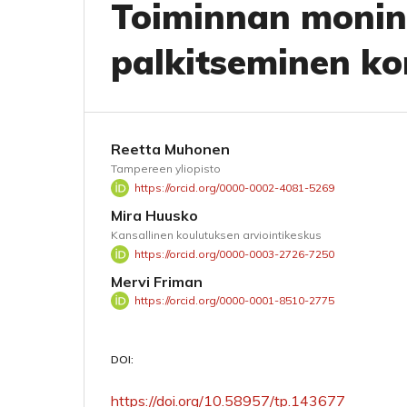
Toiminnan monina
palkitseminen ko
Reetta Muhonen
Tampereen yliopisto
https://orcid.org/0000-0002-4081-5269
Mira Huusko
Kansallinen koulutuksen arviointikeskus
https://orcid.org/0000-0003-2726-7250
Mervi Friman
https://orcid.org/0000-0001-8510-2775
DOI:
https://doi.org/10.58957/tp.143677