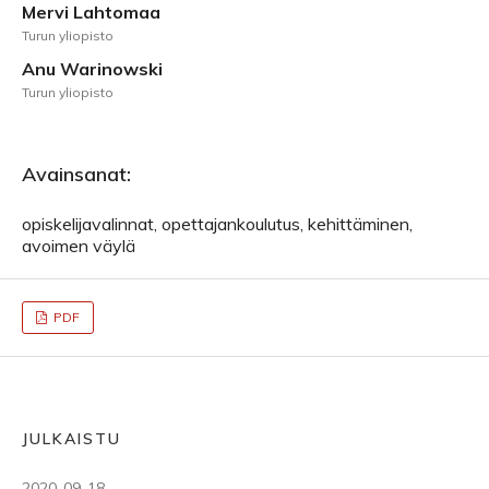
Mervi Lahtomaa
Turun yliopisto
Anu Warinowski
Turun yliopisto
Avainsanat:
opiskelijavalinnat, opettajankoulutus, kehittäminen,
avoimen väylä
PDF
JULKAISTU
2020-09-18