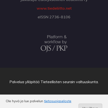
www.tiedeliitto.net
eISSN 2736-8106
Palvelua ylläpitää
Tieteellisten seurain valtuuskunta
.
Ole hyvä ja lue palvelun
tietosuojaseloste