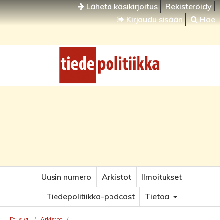
Lähetä käsikirjoitus
Rekisteröidy
Kirjaudu sisään
Hae
Uusin numero
Arkistot
Ilmoitukset
Tiedepolitiikka-podcast
Tietoa
Etusivu
/
Arkistot
/