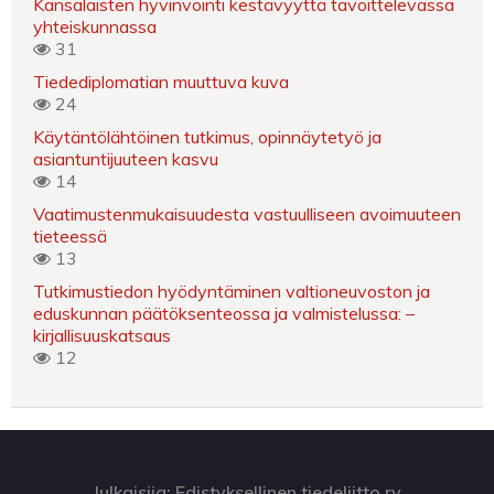
Kansalaisten hyvinvointi kestävyyttä tavoittelevassa
yhteiskunnassa
31
Tiedediplomatian muuttuva kuva
24
Käytäntölähtöinen tutkimus, opinnäytetyö ja
asiantuntijuuteen kasvu
14
Vaatimustenmukaisuudesta vastuulliseen avoimuuteen
tieteessä
13
Tutkimustiedon hyödyntäminen valtioneuvoston ja
eduskunnan päätöksenteossa ja valmistelussa: –
kirjallisuuskatsaus
12
Julkaisija: Edistyksellinen tiedeliitto ry