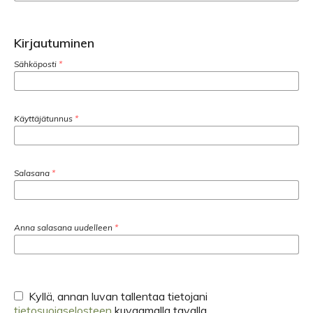
Kirjautuminen
Sähköposti
*
Käyttäjätunnus
*
Salasana
*
Anna salasana uudelleen
*
Kyllä, annan luvan tallentaa tietojani
tietosuojaselosteen
kuvaamalla tavalla.