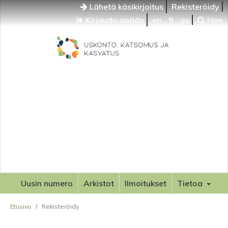
Lähetä käsikirjoitus
Rekisteröidy
Kirjaudu sisään
en
fi
sv
Hae
Uusin numero
Arkistot
Ilmoitukset
Tietoa
Etusivu
/
Rekisteröidy