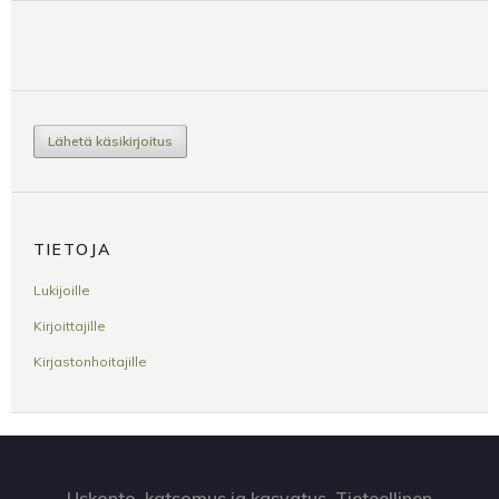
Lähetä käsikirjoitus
TIETOJA
Lukijoille
Kirjoittajille
Kirjastonhoitajille
Uskonto, katsomus ja kasvatus. Tieteellinen