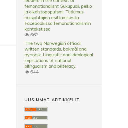
leaders in the context of
femonationalism: Sukupuoli, pelko
ja oikeistopopulismi: Tutkimus
naisjohtajien esittämisestä
Facebookissa femonationalismin
kontekstissa
663
The two Norwegian official
written standards, bokmål and
nynorsk. Linguistic and ideological
implications of national
bilingualism and biliteracy.
644
UUSIMMAT ARTIKKELIT