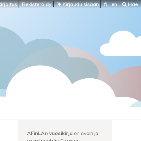
irjoitus
Rekisteröidy
Kirjaudu sisään
fi
en
Hae
AFinLAn vuosikirja
on avoin ja