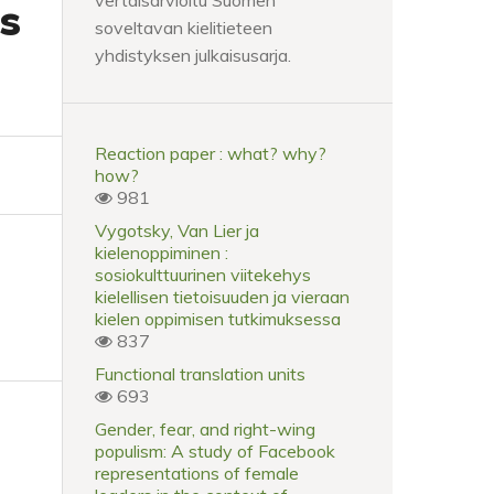
vertaisarvioitu Suomen
s
soveltavan kielitieteen
yhdistyksen julkaisusarja.
Reaction paper : what? why?
how?
981
Vygotsky, Van Lier ja
kielenoppiminen :
sosiokulttuurinen viitekehys
kielellisen tietoisuuden ja vieraan
kielen oppimisen tutkimuksessa
837
Functional translation units
693
Gender, fear, and right-wing
populism: A study of Facebook
representations of female