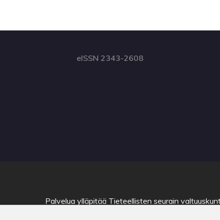
eISSN 2343-2608
Palvelua ylläpitää
Tieteellisten seurain valtuuskun