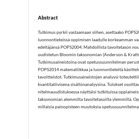
Abstract
Tutkimus pyrkii vastaamaan siihen, asettaako POPS2
luonnontieteissä oppimisen laadulle korkeamman va
edeltäjänsä POPS2004. Mahdollista tavoitetason nou
uudistetun Bloomin taksonomian (Anderson & Krath
Tutkimusaineistoina ovat opetussuunnitelman peru
POPS2014 matematiikkaa ja luonnontieteitä käsittel
tavoitteistot. Tutkimusaineistojen analyysi toteutett
kvantitatiivisena sisällönanalyysina. Tulokset osoittav
nitelmauudistuksessa näyttäisi tutkituissa oppiaineis
taksonomian alemmilta tavoitetasoilta ylemmillä. Opp
millaisia painopisteen muutoksia opetus­suun­nitelma