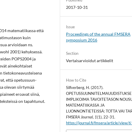
2017-10-31
Issue
014 matematiikassa että
Proceedings of the annual FMSERA
atimustason kuin
symposium 2016
sua arvioidaan ns.
wohl 2001) kehyksessä.
Section
steiden POPS2004 ja
Vertaisarvioidut artikkelit
evät ainekohtaiset
iin tietokoneavusteisena
at, että opetus­suun­
How to Cite
sa olevan siirtymää
Silfverberg, H. (2017).
OPETUSSUUNNITELMAUUDISTUKS
iaineet eroavat siinä,
IMPLIKOIMA TAVOITETASON NOUS
teksteissä on tapahtunut.
MATEMATIIKASSA JA
LUONNONTIETEISSÄ: TOTTA VAI TAR
FMSERA Journal
,
1
(1), 22-31.
https://journal.fi/fmsera/article/view