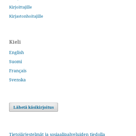
Kirjoittajille
Kirjastonhoitajille
Kieli
English
Suomi
Français
Svenska
Lähetä käsikirjoitus
Tietojärjestelmät ja sosiaalipalveluiden tiedolla