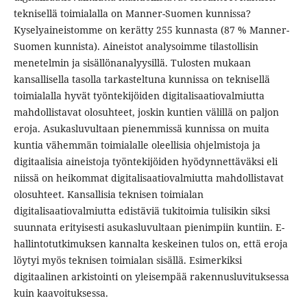
teknisellä toimialalla on Manner-Suomen kunnissa?
Kyselyaineistomme on kerätty 255 kunnasta (87 % Manner-
Suomen kunnista). Aineistot analysoimme tilastollisin
menetelmin ja sisällönanalyysillä. Tulosten mukaan
kansallisella tasolla tarkasteltuna kunnissa on teknisellä
toimialalla hyvät työntekijöiden digitalisaatiovalmiutta
mahdollistavat olosuhteet, joskin kuntien välillä on paljon
eroja. Asukasluvultaan pienemmissä kunnissa on muita
kuntia vähemmän toimialalle oleellisia ohjelmistoja ja
digitaalisia aineistoja työntekijöiden hyödynnettäväksi eli
niissä on heikommat digitalisaatiovalmiutta mahdollistavat
olosuhteet. Kansallisia teknisen toimialan
digitalisaatiovalmiutta edistäviä tukitoimia tulisikin siksi
suunnata erityisesti asukasluvultaan pienimpiin kuntiin. E-
hallintotutkimuksen kannalta keskeinen tulos on, että eroja
löytyi myös teknisen toimialan sisällä. Esimerkiksi
digitaalinen arkistointi on yleisempää rakennusluvituksessa
kuin kaavoituksessa.