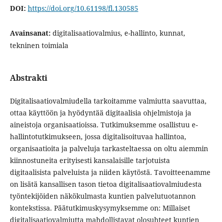
DOI:
https://doi.org/10.61198/fl.130585
Avainsanat:
digitalisaatiovalmius, e-hallinto, kunnat,
tekninen toimiala
Abstrakti
Digitalisaatiovalmiudella tarkoitamme valmiutta saavuttaa,
ottaa käyttöön ja hyödyntää digitaalisia ohjelmistoja ja
aineistoja organisaatioissa. Tutkimuksemme osallistuu e-
hallintotutkimukseen, jossa digitalisoituvaa hallintoa,
organisaatioita ja palveluja tarkasteltaessa on oltu aiemmin
kiinnostuneita erityisesti kansalaisille tarjotuista
digitaalisista palveluista ja niiden käytöstä. Tavoitteenamme
on lisätä kansallisen tason tietoa digitalisaatiovalmiudesta
työntekijöiden näkökulmasta kuntien palvelutuotannon
kontekstissa. Päätutkimuskysymyksemme on: Millaiset
digitalisaatiovalmiutta mahdollistavat olosuhteet kuntien