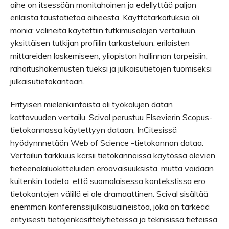
aihe on itsessään monitahoinen ja edellyttää paljon
erilaista taustatietoa aiheesta. Käyttötarkoituksia oli
monia: välineitä käytettiin tutkimusalojen vertailuun,
yksittäisen tutkijan profiilin tarkasteluun, erilaisten
mittareiden laskemiseen, yliopiston hallinnon tarpeisiin,
rahoitushakemusten tueksi ja julkaisutietojen tuomiseksi
julkaisutietokantaan.
Erityisen mielenkiintoista oli työkalujen datan
kattavuuden vertailu. Scival perustuu Elsevierin Scopus-
tietokannassa käytettyyn dataan, InCitesissä
hyödynnnetään Web of Science -tietokannan dataa.
Vertailun tarkkuus kärsii tietokannoissa käytössä olevien
tieteenalaluokitteluiden eroavaisuuksista, mutta voidaan
kuitenkin todeta, että suomalaisessa kontekstissa ero
tietokantojen välillä ei ole dramaattinen. Scival sisältää
enemmän konferenssijulkaisuaineistoa, joka on tärkeää
erityisesti tietojenkäsittelytieteissä ja teknisissä tieteissä.