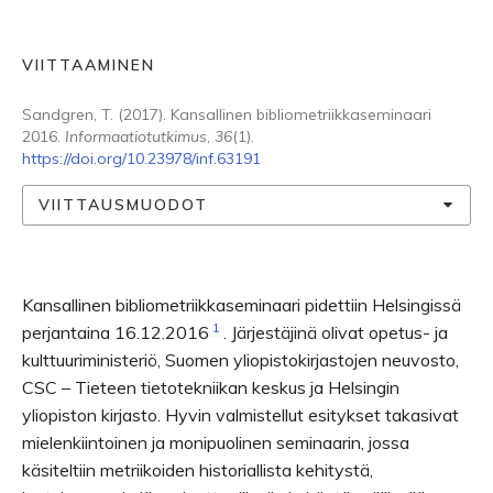
VIITTAAMINEN
Sandgren, T. (2017). Kansallinen bibliometriikkaseminaari
2016.
Informaatiotutkimus
,
36
(1).
https://doi.org/10.23978/inf.63191
VIITTAUSMUODOT
Kansallinen bibliometriikkaseminaari pidettiin Helsingissä
1
perjantaina 16.12.2016
. Järjestäjinä olivat opetus- ja
kulttuuriministeriö, Suomen yliopistokirjastojen neuvosto,
CSC – Tieteen tietotekniikan keskus ja Helsingin
yliopiston kirjasto. Hyvin valmistellut esitykset takasivat
mielenkiintoinen ja monipuolinen seminaarin, jossa
käsiteltiin metriikoiden historiallista kehitystä,