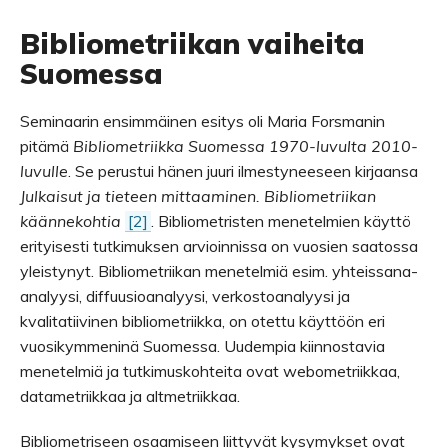
Bibliometriikan vaiheita
Suomessa
Seminaarin ensimmäinen esitys oli Maria Forsmanin
pitämä
Bibliometriikka Suomessa 1970-luvulta 2010-
luvulle
. Se perustui hänen juuri ilmestyneeseen kirjaansa
Julkaisut ja tieteen mittaaminen. Bibliometriikan
käännekohtia
[2]
. Bibliometristen menetelmien käyttö
erityisesti tutkimuksen arvioinnissa on vuosien saatossa
yleistynyt. Bibliometriikan menetelmiä esim. yhteissana-
analyysi, diffuusioanalyysi, verkostoanalyysi ja
kvalitatiivinen bibliometriikka, on otettu käyttöön eri
vuosikymmeninä Suomessa. Uudempia kiinnostavia
menetelmiä ja tutkimuskohteita ovat webometriikkaa,
datametriikkaa ja altmetriikkaa.
Bibliometriseen osaamiseen liittyvät kysymykset ovat