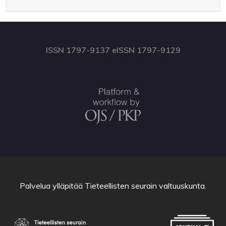
ISSN 1797-9137 eISSN 1797-9129
Palvelua ylläpitää
Tieteellisten seurain valtuuskunta
.