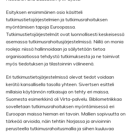
Esityksen ensimmäinen osio käsitteli
tutkimustietojärjestelmien ja tutkimusrahoituksen
myöntämisen tapoja Euroopassa.
Tutkimustietojärjestelmät ovat luonnollisesti keskeisessä
asemassa tutkimusrahoitusjärjestelmissä. Niillä on monia
rooleja: niissä hallinnoidaan ja säilytetään tietoa
organisaatiossa tehdystä tutkimuksesta ja ne toimivat
myös tiedotuksen ja tilastoinnin välineenä.
Eri tutkimustietojärjestelmissä olevat tiedot voidaan
kerätä kansallisella tasolla yhteen. Sivertsen esitteli
millaisia käytännön ratkaisuja on tehty eri maissa,
Suomesta esimerkkinä oli Virta-palvelu. Bibliometriikkaa
sovelletaan tutkimusrahoituksen myöntämisessä eri
Euroopan maissa hieman eri tavoin. Mallien sopivuutta on
tärkeää arvioida, näin tehtiin Norjassa ja arvioinnin
perusteella tutkimusrahoitusmallia ja siihen kuuluvaa