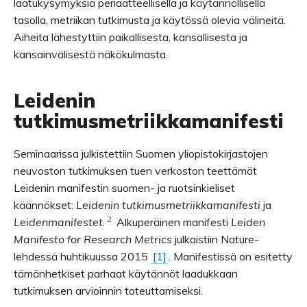
laatukysymyksiä periaatteellisella ja käytännöllisellä
tasolla, metriikan tutkimusta ja käytössä olevia välineitä.
Aiheita lähestyttiin paikallisesta, kansallisesta ja
kansainvälisestä näkökulmasta.
Leidenin
tutkimusmetriikkamanifesti
Seminaarissa julkistettiin Suomen yliopistokirjastojen
neuvoston tutkimuksen tuen verkoston teettämät
Leidenin manifestin suomen- ja ruotsinkieliset
käännökset:
Leidenin tutkimusmetriikkamanifesti
ja
2
Leidenmanifestet
.
Alkuperäinen manifesti
Leiden
Manifesto for Research Metrics
julkaistiin Nature-
lehdessä huhtikuussa 2015
[1]
. Manifestissä on esitetty
tämänhetkiset parhaat käytännöt laadukkaan
tutkimuksen arvioinnin toteuttamiseksi.