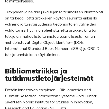
toimintaohjeissa.
Tutkijoiden ja heidän julkaisujensa täsmällisen identifiointi
on tärkeää. Jotta artikkelien käytön seuranta erilaisilla
välineillä ja tulevaisuudessa tiedonsiirto eri välineiden
välillä toimisi hyvin, on oleellista, että artikkeli, kirja tai
tutkija on mahdollista tunnistaa täsmällisesti. Tämän
mahdollistavat Digital Object Identifier- (DOI),
International Standard Book Number- (ISBN) ja ORCID-
tutkijatunnisteiden käyttäminen.
Bibliometriikka ja
tutkimustietojärjestelmät
Erittäin innostavan esityksen –
Bibliometrics and
Current Research Information Systems
– piti Gunnar
Sivertsen Nordic Institute for Studies in Innovation,
Research and Education (NIFU):sta.