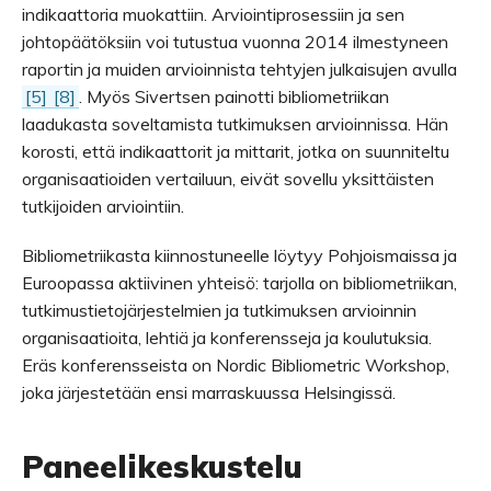
indikaattoria muokattiin. Arviointiprosessiin ja sen
johtopäätöksiin voi tutustua vuonna 2014 ilmestyneen
raportin ja muiden arvioinnista tehtyjen julkaisujen avulla
[5]
[8]
. Myös Sivertsen painotti bibliometriikan
laadukasta soveltamista tutkimuksen arvioinnissa. Hän
korosti, että indikaattorit ja mittarit, jotka on suunniteltu
organisaatioiden vertailuun, eivät sovellu yksittäisten
tutkijoiden arviointiin.
Bibliometriikasta kiinnostuneelle löytyy Pohjoismaissa ja
Euroopassa aktiivinen yhteisö: tarjolla on bibliometriikan,
tutkimustietojärjestelmien ja tutkimuksen arvioinnin
organisaatioita, lehtiä ja konferensseja ja koulutuksia.
Eräs konferensseista on Nordic Bibliometric Workshop,
joka järjestetään ensi marraskuussa Helsingissä.
Paneelikeskustelu