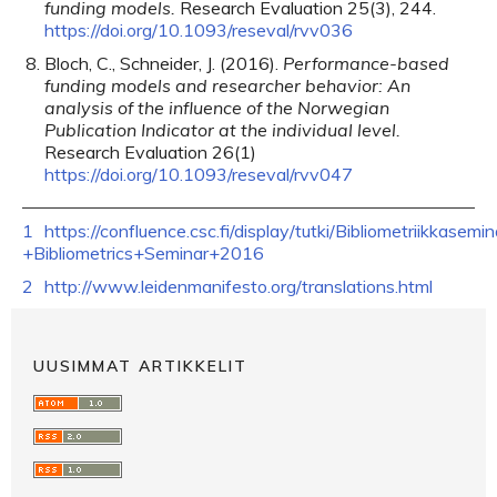
funding models.
Research Evaluation
25
(
3
)
,
244
.
https://doi.org/10.1093/reseval/rvv036
Bloch
,
C.
,
Schneider
,
J.
(
2016
).
Performance-based
funding models and researcher behavior: An
analysis of the influence of the Norwegian
Publication Indicator at the individual level.
Research Evaluation
26
(
1
)
https://doi.org/10.1093/reseval/rvv047
1
https://confluence.csc.fi/display/tutki/Bibliometriikkasem
+Bibliometrics+Seminar+2016
2
http://www.leidenmanifesto.org/translations.html
UUSIMMAT ARTIKKELIT