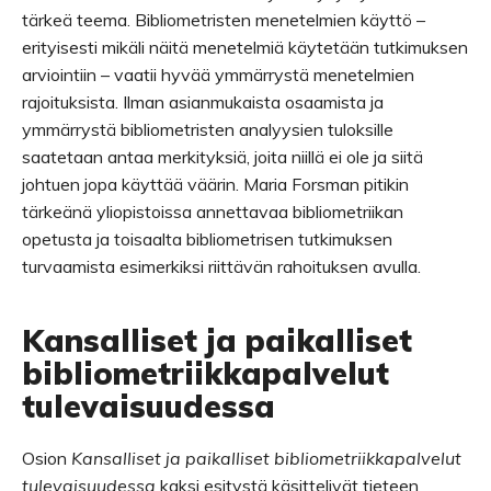
tärkeä teema. Bibliometristen menetelmien käyttö –
erityisesti mikäli näitä menetelmiä käytetään tutkimuksen
arviointiin – vaatii hyvää ymmärrystä menetelmien
rajoituksista. Ilman asianmukaista osaamista ja
ymmärrystä bibliometristen analyysien tuloksille
saatetaan antaa merkityksiä, joita niillä ei ole ja siitä
johtuen jopa käyttää väärin. Maria Forsman pitikin
tärkeänä yliopistoissa annettavaa bibliometriikan
opetusta ja toisaalta bibliometrisen tutkimuksen
turvaamista esimerkiksi riittävän rahoituksen avulla.
Kansalliset ja paikalliset
bibliometriikkapalvelut
tulevaisuudessa
Osion
Kansalliset ja paikalliset bibliometriikkapalvelut
tulevaisuudessa
kaksi esitystä käsittelivät tieteen