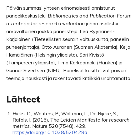
Päivän summasi yhteen erinomaisesti onnistunut
paneelikeskustelu:
Bibliometrics and Publication Forum
as criteria for research evaluation
johon osallistui
arvovaltainen joukko panelisteja: Lea Ryynänen-
Karjalainen (Tieteellisten seurain valtuuskunta, paneelin
puheenjohtaja), Otto Auranen (Suomen Akatemia), Keijo
Hämäläinen (Helsingin yliopisto), Sari Kivistö
(Tampereen yliopisto), Timo Korkeamäki (Hanken) ja
Gunnar Sivertsen (NIFU). Panelistit käsittelivät päivän
teemoja hauskasti ja rakentavasti kritiikkiä unohtamatta.
Lähteet
Hicks
,
D.
,
Wouters
,
P.
,
Waltman
,
L.
,
De Rijcke
,
S.
,
Rafols
,
I.
(
2015
).
The Leiden Manifesto for research
metrics.
Nature
520
(
7548
)
,
429
.
https://doi.org/10.1038/520429a