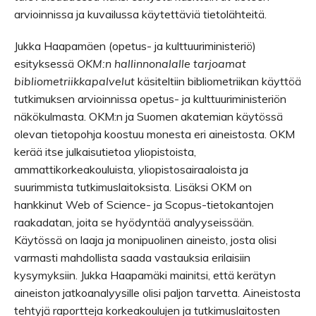
arvioinnissa ja kuvailussa käytettäviä tietolähteitä.
Jukka Haapamäen (opetus- ja kulttuuriministeriö)
esityksessä
OKM:n hallinnonalalle tarjoamat
bibliometriikkapalvelut
käsiteltiin bibliometriikan käyttöä
tutkimuksen arvioinnissa opetus- ja kulttuuriministeriön
näkökulmasta. OKM:n ja Suomen akatemian käytössä
olevan tietopohja koostuu monesta eri aineistosta. OKM
kerää itse julkaisutietoa yliopistoista,
ammattikorkeakouluista, yliopistosairaaloista ja
suurimmista tutkimuslaitoksista. Lisäksi OKM on
hankkinut Web of Science- ja Scopus-tietokantojen
raakadatan, joita se hyödyntää analyyseissään.
Käytössä on laaja ja monipuolinen aineisto, josta olisi
varmasti mahdollista saada vastauksia erilaisiin
kysymyksiin. Jukka Haapamäki mainitsi, että kerätyn
aineiston jatkoanalyysille olisi paljon tarvetta. Aineistosta
tehtyjä raportteja korkeakoulujen ja tutkimuslaitosten