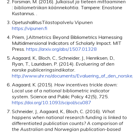
Forsman
,
M.
(
2016
).
Julkaisut ja tieteen mittaaminen
: bibliometriikan käännekohtia.
Tampere:
Enostone
Kustannus
. .
Opetushallitus
Tilastopalvelu Vipunen
https://vipunen.fi
Priem
,
J.
Altmetrics
Beyond Bibliometrics Harnessing
Multidimensional Indicators of Scholarly Impact
.
MIT
Press
.
https://arxiv.org/abs/1507.01328
Aagaard
,
K.
,
Bloch
,
C.
,
Schneider
,
J.
,
Henriksen
,
D.
,
Ryan
,
T.
,
Lauridsen
,
P.
(
2014
).
Evaluering af den
norske publiceringsindikator.
http://www.uhr.no/documents/Evaluering_af_den_norske_p
Aagaard
,
K.
(
2015
).
How incentives trickle down:
Local use of a national bibliometric indicator
system.
Science and Public Policy
42
(
5
)
,
725
.
https://doi.org/10.1093/scipol/scu087
Schneider
,
J.
,
Aagaard
,
K.
,
Bloch
,
C.
(
2016
).
What
happens when national research funding is linked to
differentiated publication counts? A comparison of
the Australian and Norwegian publication-based