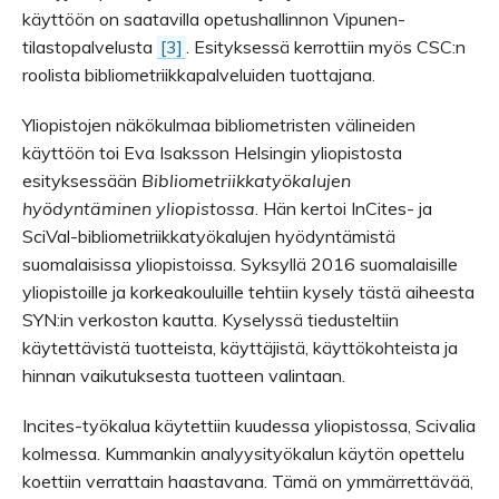
käyttöön on saatavilla opetushallinnon Vipunen-
tilastopalvelusta
[3]
. Esityksessä kerrottiin myös CSC:n
roolista bibliometriikkapalveluiden tuottajana.
Yliopistojen näkökulmaa bibliometristen välineiden
käyttöön toi Eva Isaksson Helsingin yliopistosta
esityksessään
Bibliometriikkatyökalujen
hyödyntäminen yliopistossa
. Hän kertoi InCites- ja
SciVal-bibliometriikkatyökalujen hyödyntämistä
suomalaisissa yliopistoissa. Syksyllä 2016 suomalaisille
yliopistoille ja korkeakouluille tehtiin kysely tästä aiheesta
SYN:in verkoston kautta. Kyselyssä tiedusteltiin
käytettävistä tuotteista, käyttäjistä, käyttökohteista ja
hinnan vaikutuksesta tuotteen valintaan.
Incites-työkalua käytettiin kuudessa yliopistossa, Scivalia
kolmessa. Kummankin analyysityökalun käytön opettelu
koettiin verrattain haastavana. Tämä on ymmärrettävää,