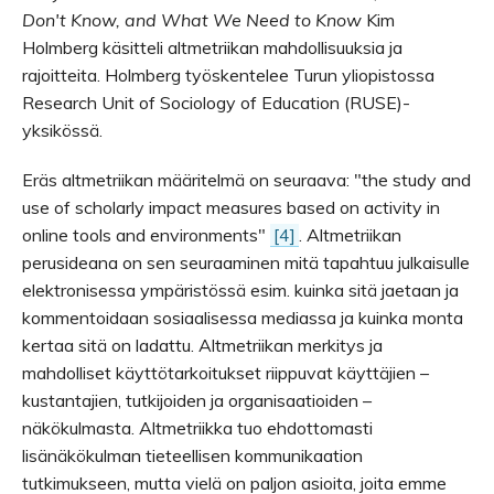
Don't Know, and What We Need to Know
Kim
Holmberg käsitteli altmetriikan mahdollisuuksia ja
rajoitteita. Holmberg työskentelee Turun yliopistossa
Research Unit of Sociology of Education (RUSE)-
yksikössä.
Eräs altmetriikan määritelmä on seuraava: "the study and
use of scholarly impact measures based on activity in
online tools and environments"
[4]
. Altmetriikan
perusideana on sen seuraaminen mitä tapahtuu julkaisulle
elektronisessa ympäristössä esim. kuinka sitä jaetaan ja
kommentoidaan sosiaalisessa mediassa ja kuinka monta
kertaa sitä on ladattu. Altmetriikan merkitys ja
mahdolliset käyttötarkoitukset riippuvat käyttäjien –
kustantajien, tutkijoiden ja organisaatioiden –
näkökulmasta. Altmetriikka tuo ehdottomasti
lisänäkökulman tieteellisen kommunikaation
tutkimukseen, mutta vielä on paljon asioita, joita emme