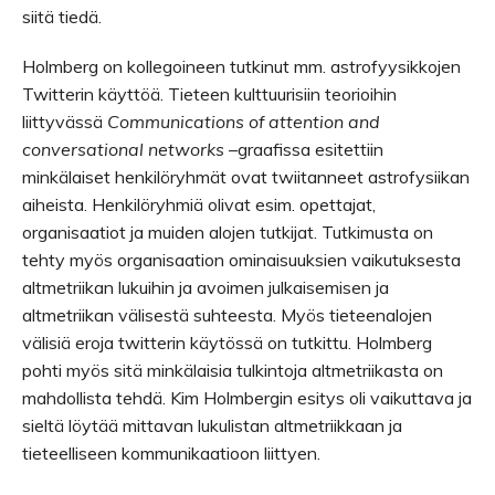
siitä tiedä.
Holmberg on kollegoineen tutkinut mm. astrofyysikkojen
Twitterin käyttöä. Tieteen kulttuurisiin teorioihin
liittyvässä
Communications of attention and
conversational networks
–graafissa esitettiin
minkälaiset henkilöryhmät ovat twiitanneet astrofysiikan
aiheista. Henkilöryhmiä olivat esim. opettajat,
organisaatiot ja muiden alojen tutkijat. Tutkimusta on
tehty myös organisaation ominaisuuksien vaikutuksesta
altmetriikan lukuihin ja avoimen julkaisemisen ja
altmetriikan välisestä suhteesta. Myös tieteenalojen
välisiä eroja twitterin käytössä on tutkittu. Holmberg
pohti myös sitä minkälaisia tulkintoja altmetriikasta on
mahdollista tehdä. Kim Holmbergin esitys oli vaikuttava ja
sieltä löytää mittavan lukulistan altmetriikkaan ja
tieteelliseen kommunikaatioon liittyen.