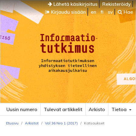
Lähetä käsikirjoitus
Rekisteröidy
Kirjaudu sisään
en
fi
sv
Hae
Uusin numero
Tulevat artikkelit
Arkisto
Tietoa
Etusivu
/
Arkistot
/
Vol 36 Nro 1 (2017)
/
Katsaukset