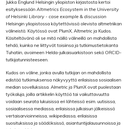
Jukka Englund Helsingin yliopiston kirjastosta kertoi
esityksessään
Altmetrics Ecosystem in the University
of Helsinki Library - case example & discussion
Helsingin yliopistossa käytettävissä olevista altmetriikan
välineistä. Käytössä ovat PlumX, Altmetric ja Kudos.
Käsiteltävänä oli se mitä näillä välineillä on mahdollista
tehdä, kuinka ne liittyvät toisiinsa ja tutkimustietokanta
Tuhatiin, avoimeen Helda-julkaisuarkistoon sekä ORCID-
tutkijatunnisteeseen.
Kudos on väline, jonka avulla tutkijan on mahdollista
edistää tutkimuksensa näkyvyyttä erilaisissa sosiaalisen
median sovelluksissa. Almetric ja PlumX ovat puolestaan
työkaluja, joilla artikkelin käyttöä tai vaikuttavuutta
voidaan seurata lukuisissa eri lähteissä esim. uutisissa,
sosiaalisessa mediassa, erilaisissa julkaisun jälkeisissä
vertaisarvioinneissa, wikipediassa, erilaisissa
suosituksissa ja säädöksissä, asiantuntijalausunnoissa ja