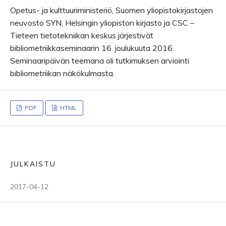
Opetus- ja kulttuuriministeriö, Suomen yliopistokirjastojen
neuvosto SYN, Helsingin yliopiston kirjasto ja CSC –
Tieteen tietotekniikan keskus järjestivät
bibliometriikkaseminaarin 16. joulukuuta 2016.
Seminaaripäivän teemana oli tutkimuksen arviointi
bibliometriikan näkökulmasta.
PDF
HTML
JULKAISTU
2017-04-12