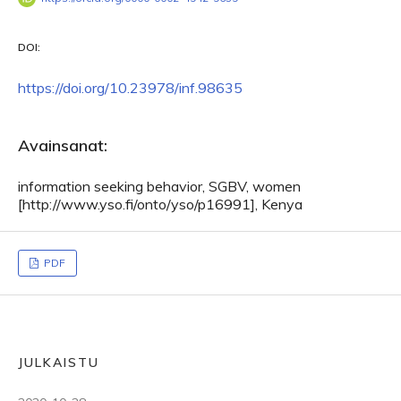
DOI:
https://doi.org/10.23978/inf.98635
Avainsanat:
information seeking behavior, SGBV, women
[http://www.yso.fi/onto/yso/p16991], Kenya
PDF
JULKAISTU