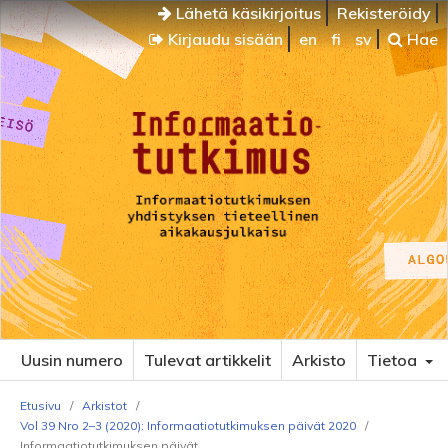
Lähetä käsikirjoitus
Rekisteröidy
Kirjaudu sisään
en
fi
sv
Hae
Uusin numero
Tulevat artikkelit
Arkisto
Tietoa
Etusivu
/
Arkistot
/
Vol 39 Nro 2–3 (2020): Informaatiotutkimuksen päivät 2020
/
Informaatiotutkimuksen päivät