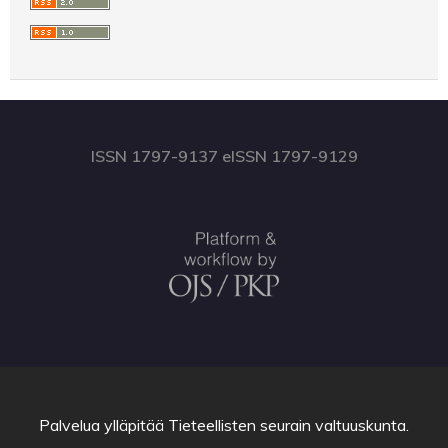
ISSN 1797-9137 eISSN 1797-9129
Palvelua ylläpitää
Tieteellisten seurain valtuuskunta
.