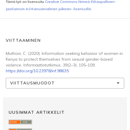
Tämä työ on lisensoitu
Creative Commons Nimeä-EiKaupallinen-
JaaSamoin 4.0 Kansainvälinen Julkinen -lisenssillä
.
VIITTAAMINEN
Muthoni, C. (2020). Information seeking behavior of women in
Kenya to protect themselves from sexual gender-based
violence.
Informaatiotutkimus
,
39
(2–3), 105–109.
https://doi.org/10.23978/inf.98635
VIITTAUSMUODOT
UUSIMMAT ARTIKKELIT