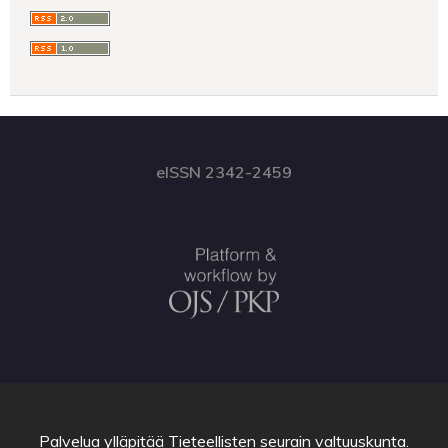
eISSN 2342-2459
Palvelua ylläpitää
Tieteellisten seurain valtuuskunta
.