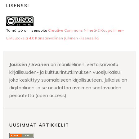
LISENSSI
Tämä työ on lisensoitu
Creative Commons Nimeä-EiKaupallinen-
EiMuutoksia 4.0 Kansainvälinen Julkinen -lisenssillä
.
Joutsen / Svanen
on monikielinen, vertaisarvioitu
kirjallisuuden- ja kulttuurintutkimuksen vuosijulkaisu,
joka keskittyy suomalaiseen kirjallisuuteen
.
Julkaisu on
digitaalinen, ja se noudattaa avoimen saatavuuden
periaatetta (open access).
UUSIMMAT ARTIKKELIT