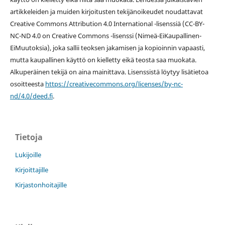
artikkeleiden ja muiden kirjoitusten tekijänoikeudet noudattavat
Creative Commons Attribution 4.0 International -lisenssiä (
CC-BY-
NC-ND 4.0 on
Creative Commons -lisenssi
(Nimeä-EiKaupallinen-
EiMuutoksia), joka sallii teoksen jakamisen ja kopioinnin vapaasti,
mutta kaupallinen käyttö on kielletty eikä teosta saa muokata.
Alkuperäinen tekijä on aina mainittava. Lisenssistä löytyy lisätietoa
osoitteesta
https://creativecommons.org/licenses/by-nc-
nd/4.0/deed.fi
.
Tietoja
Lukijoille
Kirjoittajille
Kirjastonhoitajille