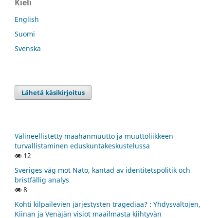
Kieli
English
Suomi
Svenska
Lähetä käsikirjoitus
Välineellistetty maahanmuutto ja muuttoliikkeen
turvallistaminen eduskuntakeskustelussa
12
Sveriges väg mot Nato, kantad av identitetspolitik och
bristfällig analys
8
Kohti kilpailevien järjestysten tragediaa? : Yhdysvaltojen,
Kiinan ja Venäjän visiot maailmasta kiihtyvän