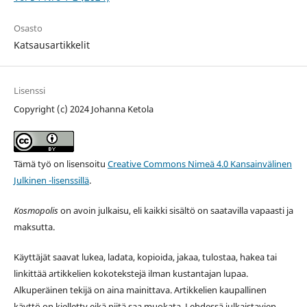
Osasto
Katsausartikkelit
Lisenssi
Copyright (c) 2024 Johanna Ketola
Tämä työ on lisensoitu
Creative Commons Nimeä 4.0 Kansainvälinen
Julkinen -lisenssillä
.
Kosmopolis
on avoin julkaisu, eli kaikki sisältö on saatavilla vapaasti ja
maksutta.
Käyttäjät saavat lukea, ladata, kopioida, jakaa, tulostaa, hakea tai
linkittää artikkelien kokotekstejä ilman kustantajan lupaa.
Alkuperäinen tekijä on aina mainittava. Artikkelien kaupallinen
käyttö on kielletty eikä niitä saa muokata. Lehdessä julkaistavien