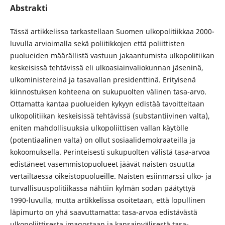
Abstrakti
Tässä artikkelissa tarkastellaan Suomen ulkopolitiikkaa 2000-
luvulla arvioimalla sekä poliitikkojen että poliittisten
puolueiden määrällistä vastuun jakaantumista ulkopolitiikan
keskeisissä tehtävissä eli ulkoasiainvaliokunnan jäseninä,
ulkoministereinä ja tasavallan presidenttinä. Erityisenä
kiinnostuksen kohteena on sukupuolten välinen tasa-arvo.
Ottamatta kantaa puolueiden kykyyn edistää tavoitteitaan
ulkopolitiikan keskeisissä tehtävissä (substantiivinen valta),
eniten mahdollisuuksia ulkopoliittisen vallan käytölle
(potentiaalinen valta) on ollut sosiaalidemokraateilla ja
kokoomuksella. Perinteisesti sukupuolten välistä tasa-arvoa
edistäneet vasemmistopuolueet jäävät naisten osuutta
vertailtaessa oikeistopuolueille. Naisten esiinmarssi ulko- ja
turvallisuuspolitiikassa nähtiin kylmän sodan päätyttyä
1990-luvulla, mutta artikkelissa osoitetaan, että lopullinen
läpimurto on yhä saavuttamatta: tasa-arvoa edistävästä
ulkopoliittisesta imagostaan ja kansainvälisestä tasa-