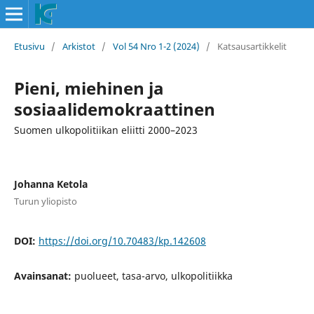
Etusivu
/
Arkistot
/
Vol 54 Nro 1-2 (2024)
/
Katsausartikkelit
Pieni, miehinen ja
sosiaalidemokraattinen
Suomen ulkopolitiikan eliitti 2000–2023
Johanna Ketola
Turun yliopisto
DOI:
https://doi.org/10.70483/kp.142608
Avainsanat:
puolueet, tasa-arvo, ulkopolitiikka