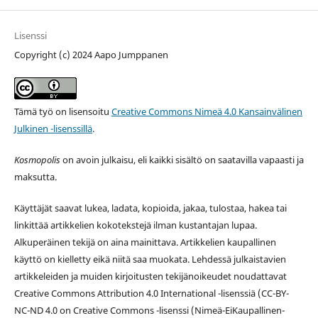
Lisenssi
Copyright (c) 2024 Aapo Jumppanen
Tämä työ on lisensoitu
Creative Commons Nimeä 4.0 Kansainvälinen
Julkinen -lisenssillä
.
Kosmopolis
on avoin julkaisu, eli kaikki sisältö on saatavilla vapaasti ja
maksutta.
Käyttäjät saavat lukea, ladata, kopioida, jakaa, tulostaa, hakea tai
linkittää artikkelien kokotekstejä ilman kustantajan lupaa.
Alkuperäinen tekijä on aina mainittava. Artikkelien kaupallinen
käyttö on kielletty eikä niitä saa muokata. Lehdessä julkaistavien
artikkeleiden ja muiden kirjoitusten tekijänoikeudet noudattavat
Creative Commons Attribution 4.0 International -lisenssiä (
CC-BY-
NC-ND 4.0 on
Creative Commons -lisenssi
(Nimeä-EiKaupallinen-