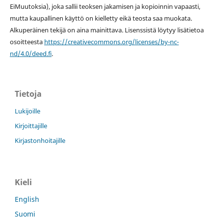
EiMuutoksia), joka sallii teoksen jakamisen ja kopioinnin vapaasti,
mutta kaupallinen käyttö on kielletty eikä teosta saa muokata.
Alkuperäinen tekijä on aina mainittava. Lisenssistä löytyy lisätietoa
osoitteesta
https://creativecommons.org/licenses/by-nc-
nd/4.0/deed.fi
.
Tietoja
Lukijoille
Kirjoittajille
Kirjastonhoitajille
Kieli
English
Suomi