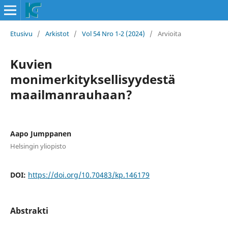
Etusivu
/
Arkistot
/
Vol 54 Nro 1-2 (2024)
/
Arvioita
Kuvien
monimerkityksellisyydestä
maailmanrauhaan?
Aapo Jumppanen
Helsingin yliopisto
DOI:
https://doi.org/10.70483/kp.146179
Abstrakti