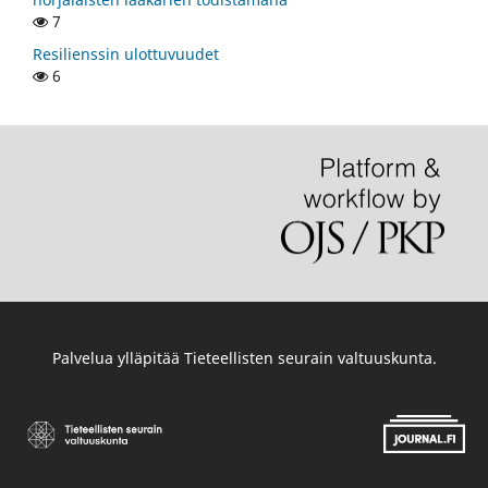
7
Resilienssin ulottuvuudet
6
Palvelua ylläpitää
Tieteellisten seurain valtuuskunta
.