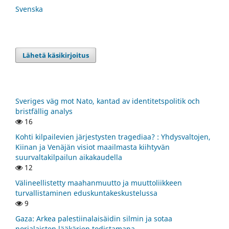
Svenska
Lähetä käsikirjoitus
Sveriges väg mot Nato, kantad av identitetspolitik och
bristfällig analys
16
Kohti kilpailevien järjestysten tragediaa? : Yhdysvaltojen,
Kiinan ja Venäjän visiot maailmasta kiihtyvän
suurvaltakilpailun aikakaudella
12
Välineellistetty maahanmuutto ja muuttoliikkeen
turvallistaminen eduskuntakeskustelussa
9
Gaza: Arkea palestiinalaisäidin silmin ja sotaa
norjalaisten lääkärien todistamana