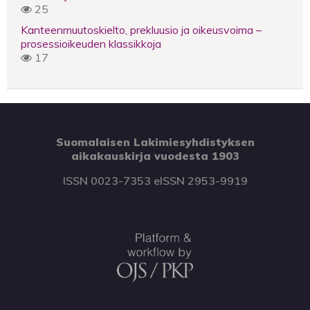
25
Kanteenmuutoskielto, prekluusio ja oikeusvoima –
prosessioikeuden klassikkoja
17
Suomalaisen Lakimiesyhdistyksen
aikakauskirja vuodesta 1903
ISSN 0023-7353 eISSN 2953-9919