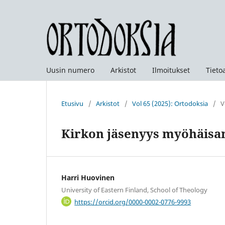
Uusin numero
Arkistot
Ilmoitukset
Tieto
Etusivu
/
Arkistot
/
Vol 65 (2025): Ortodoksia
/
V
Kirkon jäsenyys myöhäisant
Harri Huovinen
University of Eastern Finland, School of Theology
https://orcid.org/0000-0002-0776-9993