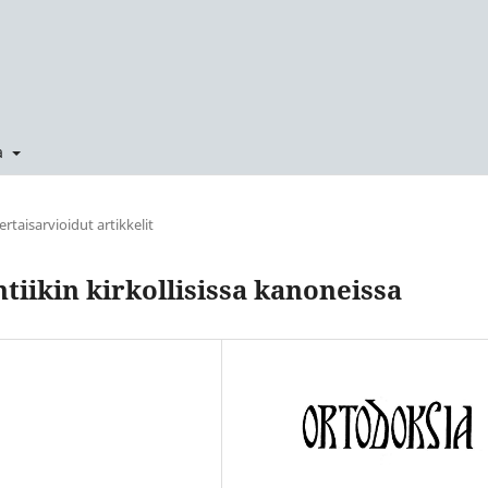
a
ertaisarvioidut artikkelit
iikin kirkollisissa kanoneissa