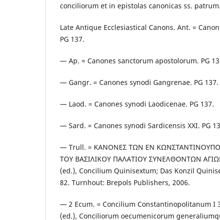
conciliorum et in epistolas canonicas ss. patrum
Late Antique Ecclesiastical Canons. Ant. = Cano
PG 137.
— Ap. = Canones sanctorum apostolorum. PG 13
— Gangr. = Canones synodi Gangrenae. PG 137.
— Laod. = Canones synodi Laodicenae. PG 137.
— Sard. = Canones synodi Sardicensis XXI. PG 13
— Trull. = ΚΑΝΟΝΕΣ ΤΩΝ ΕΝ ΚΩΝΣΤΑΝΤΙΝΟΥΠΟ
ΤΟΥ ΒΑΣΙΛΙΚΟΥ ΠΑΛΑΤΙΟΥ ΣΥΝΕΛΘΟΝΤΩΝ ΑΓΙΩ
(ed.), Concilium Quinisextum; Das Konzil Quinis
82. Turnhout: Brepols Publishers, 2006.
— 2 Ecum. = Concilium Constantinopolitanum I 
(ed.), Conciliorum oecumenicorum generaliumque