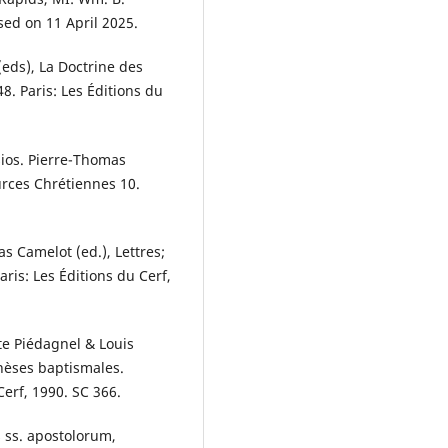
ed on 11 April 2025.
(eds), La Doctrine des
. Paris: Les Éditions du
sios. Pierre-Thomas
urces Chrétiennes 10.
 Camelot (ed.), Lettres;
ris: Les Éditions du Cerf,
te Piédagnel & Louis
hèses baptismales.
Cerf, 1990. SC 366.
 ss. apostolorum,