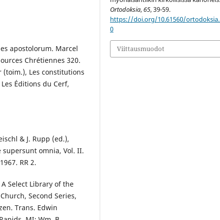
Ortodoksia
,
65
, 39-59.
https://doi.org/10.61560/ortodoksia
0
ones apostolorum. Marcel
Viittausmuodot
 Sources Chrétiennes 320.
 (toim.), Les constitutions
 Les Éditions du Cerf,
ischl & J. Rupp (ed.),
 supersunt omnia, Vol. II.
1967. RR 2.
A Select Library of the
 Church, Second Series,
nzen. Trans. Edwin
 Rapids, MI: Wm. B.