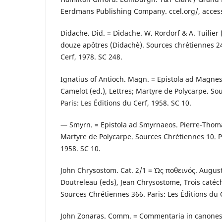
Eerdmans Publishing Company. ccel.org/, access
Didache. Did. = Didache. W. Rordorf & A. Tuilier 
douze apôtres (Didachè). Sources chrétiennes 248
Cerf, 1978. SC 248.
Ignatius of Antioch. Magn. = Epistola ad Magne
Camelot (ed.), Lettres; Martyre de Polycarpe. So
Paris: Les Éditions du Cerf, 1958. SC 10.
— Smyrn. = Epistola ad Smyrnaeos. Pierre-Thomas
Martyre de Polycarpe. Sources Chrétiennes 10. Pa
1958. SC 10.
John Chrysostom. Cat. 2/1 = Ὡς ποθεινός. Augus
Doutreleau (eds), Jean Chrysostome, Trois catéc
Sources Chrétiennes 366. Paris: Les Éditions du 
John Zonaras. Comm. = Commentaria in canones