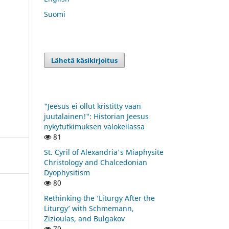
Suomi
Lähetä käsikirjoitus
"Jeesus ei ollut kristitty vaan
juutalainen!": Historian Jeesus
nykytutkimuksen valokeilassa
81
St. Cyril of Alexandria's Miaphysite
Christology and Chalcedonian
Dyophysitism
80
Rethinking the ‘Liturgy After the
Liturgy’ with Schmemann,
Zizioulas, and Bulgakov
79