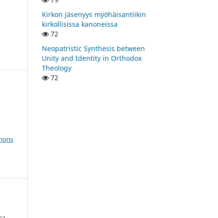
Kirkon jäsenyys myöhäisantiikin
kirkollisissa kanoneissa
72
Neopatristic Synthesis between
Unity and Identity in Orthodox
Theology
72
mons
sa.