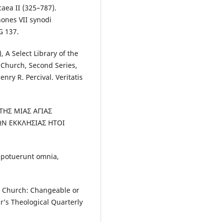
aea II (325–787).
ones VII synodi
G 137.
 A Select Library of the
 Church, Second Series,
nry R. Percival. Veritatis
ΤΗΣ ΜΙΑΣ ΑΓΙΑΣ
Ν ΕΚΚΛΗΣΙΑΣ ΗΤΟΙ
 potuerunt omnia,
he Church: Changeable or
r’s Theological Quarterly