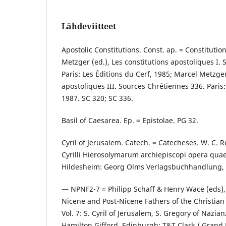
Lähdeviitteet
Apostolic Constitutions. Const. ap. = Constituti
Metzger (ed.), Les constitutions apostoliques I.
Paris: Les Éditions du Cerf, 1985; Marcel Metzger
apostoliques III. Sources Chrétiennes 336. Paris:
1987. SC 320; SC 336.
Basil of Caesarea. Ep. = Epistolae. PG 32.
Cyril of Jerusalem. Catech. = Catecheses. W. C. Re
Cyrilli Hierosolymarum archiepiscopi opera quae
Hildesheim: Georg Olms Verlagsbuchhandlung, 
— NPNF2-7 = Philipp Schaff & Henry Wace (eds), 
Nicene and Post-Nicene Fathers of the Christian
Vol. 7: S. Cyril of Jerusalem, S. Gregory of Nazia
Hamilton Gifford. Edinburgh: T&T Clark / Grand