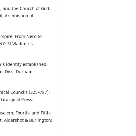
s, and the Church of God:
ril, Archbishop of
 Empire: From Nero to
NY: St Vladimir’s
's identity established
om. Diss. Durham
nical Councils (325–787):
Liturgical Press.
usalem. Fourth- and Fifth-
t. Aldershot & Burlington: