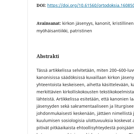
DOI:
https://doi.org/10.61560/ortodoksia.16085
Avainsanat:
kirkon jäsenyys, kanonit, kristillinen 
myöhäisantiikki, patristinen
Abstrakti
Tässä artikkelissa selvitetään, miten 200–600-luvu
kanonisissa säädöksissä kuvaillaan kirkon jäsen
yhteentoista keskeiseen, aihetta käsittelevään, k
merkittävien kirkolliskokousten tekstikokoelmista
lähteistä. Artikkelissa esitetään, että kanonien la
jäsenyyden sekä sakramentaaliseen ja liturgise
johdonmukaisesti keskenään, jättäen nimellistä j
kuulumisen sosiologisia ulottuvuuksia koskevat 
pitivät pitkäaikaista ehtoollisyhteydestä poisjääm