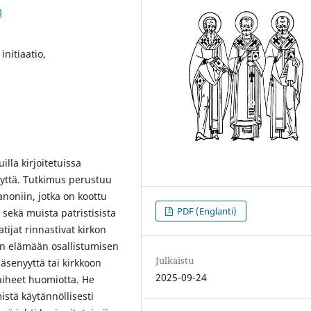
0
initiaatio,
illa kirjoitetuissa
yyttä. Tutkimus perustuu
anoniin, jotka on koottu
PDF (Englanti)
 sekä muista patristisista
atijat rinnastivat kirkon
en elämään osallistumisen
Julkaistu
äsenyyttä tai kirkkoon
2025-09-24
aiheet huomiotta. He
istä käytännöllisesti