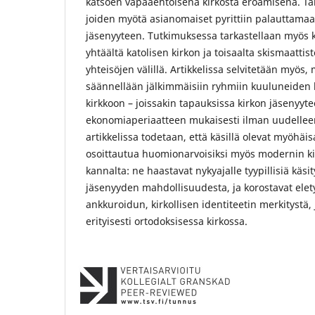
katsoen vapaaehtoisena kirkosta eroamisena. Täm
joiden myötä asianomaiset pyrittiin palauttamaa
jäsenyyteen. Tutkimuksessa tarkastellaan myös 
yhtäältä katolisen kirkon ja toisaalta skismaatti
yhteisöjen välillä. Artikkelissa selvitetään myös
säännellään jälkimmäisiin ryhmiin kuuluneiden h
kirkkoon – joissakin tapauksissa kirkon jäsenyyte
ekonomiaperiaatteen mukaisesti ilman uudellee
artikkelissa todetaan, että käsillä olevat myöhäi
osoittautua huomionarvoisiksi myös modernin ki
kannalta: ne haastavat nykyajalle tyypillisiä käsi
jäsenyyden mahdollisuudesta, ja korostavat elet
ankkuroidun, kirkollisen identiteetin merkitystä, 
erityisesti ortodoksisessa kirkossa.