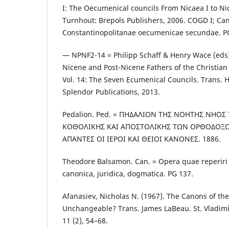
I: The Oecumenical councils From Nicaea I to Nic
Turnhout: Brepols Publishers, 2006. COGD I; Can
Constantinopolitanae oecumenicae secundae. P
— NPNF2-14 = Philipp Schaff & Henry Wace (eds),
Nicene and Post-Nicene Fathers of the Christian
Vol. 14: The Seven Ecumenical Councils. Trans. He
Splendor Publications, 2013.
Pedalion. Ped. = ΠΗΔΑΛΙΟΝ ΤΗΣ ΝΟΗΤΗΣ ΝΗΟΣ 
ΚΟΘΟΛΙΚΗΣ ΚΑΙ ΑΠΟΣΤΟΛΙΚΗΣ ΤΩΝ ΟΡΘΟΔΟΞΩ
ΑΠΑΝΤΕΣ ΟΙ ΙΕΡΟΙ ΚΑΙ ΘΕΙΟΙ ΚΑΝΟΝΕΣ. 1886.
Theodore Balsamon. Can. = Opera quae reperiri
canonica, juridica, dogmatica. PG 137.
Afanasiev, Nicholas N. (1967). The Canons of t
Unchangeable? Trans. James LaBeau. St. Vladimi
11 (2), 54–68.