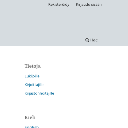
Rekisteröidy
Kirjaudu sisään
Hae
Tietoja
Lukijoille
Kirjoittajille
Kirjastonhoitajille
Kieli
English