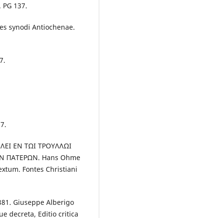
. PG 137.
nes synodi Antiochenae.
7.
7.
ΛΕΙ ΕΝ ΤΩΙ ΤΡΟΥΛΛΩΙ
Ν ΠΑΤΕΡΩΝ. Hans Ohme
extum. Fontes Christiani
381. Giuseppe Alberigo
 decreta, Editio critica