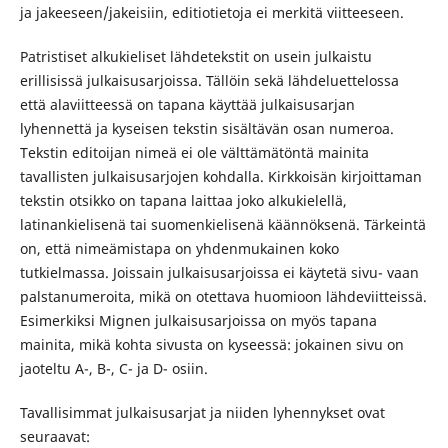
ja jakeeseen/jakeisiin, editiotietoja ei merkitä viitteeseen.
Patristiset alkukieliset lähdetekstit on usein julkaistu
erillisissä julkaisusarjoissa. Tällöin sekä lähdeluettelossa
että alaviitteessä on tapana käyttää julkaisusarjan
lyhennettä ja kyseisen tekstin sisältävän osan numeroa.
Tekstin editoijan nimeä ei ole välttämätöntä mainita
tavallisten julkaisusarjojen kohdalla. Kirkkoisän kirjoittaman
tekstin otsikko on tapana laittaa joko alkukielellä,
latinankielisenä tai suomenkielisenä käännöksenä. Tärkeintä
on, että nimeämistapa on yhdenmukainen koko
tutkielmassa. Joissain julkaisusarjoissa ei käytetä sivu- vaan
palstanumeroita, mikä on otettava huomioon lähdeviitteissä.
Esimerkiksi Mignen julkaisusarjoissa on myös tapana
mainita, mikä kohta sivusta on kyseessä: jokainen sivu on
jaoteltu A-, B-, C- ja D- osiin.
Tavallisimmat julkaisusarjat ja niiden lyhennykset ovat
seuraavat: