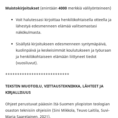
Muistokirjoitukset
(enintään
4000
merkkiä välilyönteineen)
Voit halutessasi kirjoittaa henkilökohtaisella otteella ja
lähestyä edesmenneen elämää valitsemastasi
näkökulmasta.
Sisällytä kirjoitukseen edesmenneen syntymäpäivä,
kuolinpäivä ja keskeisimmät koulutukseen ja työuraan
ja henkilökohtaiseen elämään liittyneet tiedot
(vuosiluvut).
***************************
TEKSTIN MUOTOILU, VIITTAUSTEKNIIKKA, LÄHTEET JA
KIRJALLISUUS
Ohjeet perustuvat pääosin Itä-Suomen yliopiston teologian
osaston teknisiin ohjeisiin (Sini Mikkola, Teuvo Laitila, Suvi-
Maria Saarelainen, 2021).