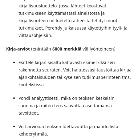
kirjallisuusluettelo, jossa lähteet koostuvat
tutkimukseen käyttämästäsi aineistosta ja
kirjallisuuteen on lueteltu aiheesta tehdyt muut
tutkimukset. Perehdy julkaisussa käytettyihin tyyli- ja
viittausohjeisiin.
Kirja-arviot
(enintään
6000
merkkiä
välilyönteineen
)
Esittele kirjan sisältö kattavasti esimerkiksi sen
rakennetta seuraten. Voit halutessasi taustoittaa kirjaa
ajankohtaisuuden tai kyseisen tutkimusperinteen tms.
kontekstissa.
Pohdi analyyttisesti, mikä on teoksen keskeisin
sanoma ja miten teos saavuttaa asettamansa
tavoitteet.
Voit arvioida teoksen luettavuutta ja mahdollista
kohderyhmää.