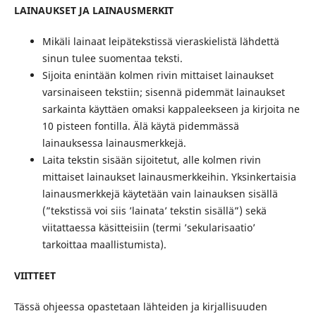
LAINAUKSET JA LAINAUSMERKIT
Mikäli lainaat leipätekstissä vieraskielistä lähdettä
sinun tulee suomentaa teksti.
Sijoita enintään kolmen rivin mittaiset lainaukset
varsinaiseen tekstiin; sisennä pidemmät lainaukset
sarkainta käyttäen omaksi kappaleekseen ja kirjoita ne
10 pisteen fontilla. Älä käytä pidemmässä
lainauksessa lainausmerkkejä.
Laita tekstin sisään sijoitetut, alle kolmen rivin
mittaiset lainaukset lainausmerkkeihin. Yksinkertaisia
lainausmerkkejä käytetään vain lainauksen sisällä
(”tekstissä voi siis ’lainata’ tekstin sisällä”) sekä
viitattaessa käsitteisiin (termi ’sekularisaatio’
tarkoittaa maallistumista).
VIITTEET
Tässä ohjeessa opastetaan lähteiden ja kirjallisuuden