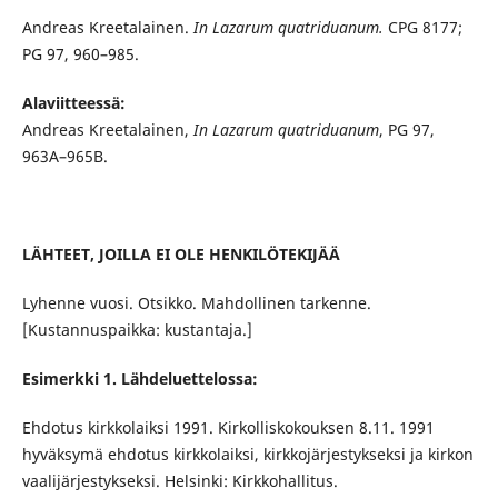
Andreas Kreetalainen.
In Lazarum quatriduanum.
CPG 8177;
PG 97, 960–985.
Alaviitteessä:
Andreas Kreetalainen,
In Lazarum quatriduanum
, PG 97,
963A–965B.
LÄHTEET, JOILLA EI OLE HENKILÖTEKIJÄÄ
Lyhenne vuosi. Otsikko. Mahdollinen tarkenne.
[Kustannuspaikka: kustantaja.]
Esimerkki 1. Lähdeluettelossa:
Ehdotus kirkkolaiksi 1991. Kirkolliskokouksen 8.11. 1991
hyväksymä ehdotus kirkkolaiksi, kirkkojärjestykseksi ja kirkon
vaalijärjestykseksi. Helsinki: Kirkkohallitus.