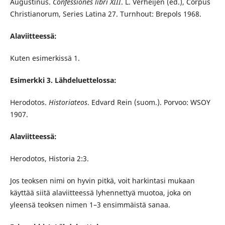
Augustinus.
Confessiones libri XIII
. L. Verheijen (ed.), Corpus
Christianorum, Series Latina 27. Turnhout: Brepols 1968.
Alaviitteessä:
Kuten esimerkissä 1.
Esimerkki 3. Lähdeluettelossa:
Herodotos.
Historiateos
. Edvard Rein (suom.). Porvoo: WSOY
1907.
Alaviitteessä:
Herodotos, Historia 2:3.
Jos teoksen nimi on hyvin pitkä, voit harkintasi mukaan
käyttää siitä alaviitteessä lyhennettyä muotoa, joka on
yleensä teoksen nimen 1–3 ensimmäistä sanaa.