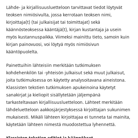
Lähde- ja kirjallisuusluetteloon tarvittavat tiedot löytyvät
teoksen nimiösivulta, jossa kerrotaan teoksen nimi,
kirjoittaja(t) (tai julkaisijat tai toimittajat) sekä
käännösteoksessa kääntäjä(t), kirjan kustantaja ja usein
myös kustannuspaikka. Viimeksi mainittu tieto, samoin kuin
kirjan painovuosi, voi löytyä myös nimiösivun
kääntöpuolelta.
Painettuihin lähteisiin merkitään tutkimuksen
kohdehenkilön tai -yhteisön julkaisut sekä muut julkaisut,
joita tutkimuksessa on käytetty analysoitavana aineistona.
Klassisten tekstien tutkimuksen apukeinoina käytetyt
sanakirjat ja kieliopit sisällytetään jäljempänä
tarkasteltavaan kirjallisuusluetteloon. Lähteet merkitään
lähdeluetteloon aakkosjärjestyksessä kirjoittajan sukunimen
mukaisesti. Mikäli lähteen kirjoittajaa ei tunneta tai mainita,
käytetään lähteen nimestä muodostettua lyhennettä.
Klassisten tekstien editiot ja käännökset