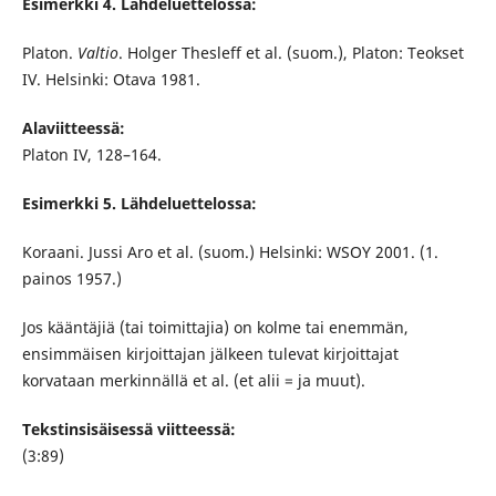
Esimerkki 4. Lähdeluettelossa:
Platon.
Valtio
. Holger Thesleff et al. (suom.), Platon: Teokset
IV. Helsinki: Otava 1981.
Alaviitteessä:
Platon IV, 128–164.
Esimerkki 5. Lähdeluettelossa:
Koraani. Jussi Aro et al. (suom.) Helsinki: WSOY 2001. (1.
painos 1957.)
Jos kääntäjiä (tai toimittajia) on kolme tai enemmän,
ensimmäisen kirjoittajan jälkeen tulevat kirjoittajat
korvataan merkinnällä et al. (et alii = ja muut).
Tekstinsisäisessä viitteessä:
(3:89)