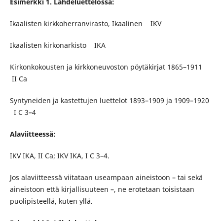
Esimerkki 1. Lähdeluettelossa:
Ikaalisten kirkkoherranvirasto, Ikaalinen IKV
Ikaalisten kirkonarkisto IKA
Kirkonkokousten ja kirkkoneuvoston pöytäkirjat 1865–1911
II Ca
Syntyneiden ja kastettujen luettelot 1893–1909 ja 1909–1920
I C 3–4
Alaviitteessä:
IKV IKA, II Ca; IKV IKA, I C 3–4.
Jos alaviitteessä viitataan useampaan aineistoon – tai sekä
aineistoon että kirjallisuuteen –, ne erotetaan toisistaan
puolipisteellä, kuten yllä.