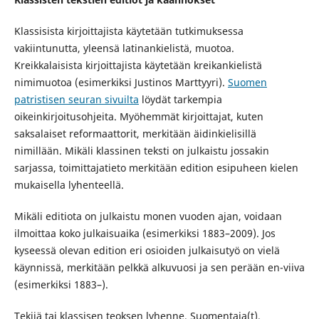
Klassisista kirjoittajista käytetään tutkimuksessa
vakiintunutta, yleensä latinankielistä, muotoa.
Kreikkalaisista kirjoittajista käytetään kreikankielistä
nimimuotoa (esimerkiksi Justinos Marttyyri).
Suomen
patristisen seuran sivuilta
löydät tarkempia
oikeinkirjoitusohjeita. Myöhemmät kirjoittajat, kuten
saksalaiset reformaattorit, merkitään äidinkielisillä
nimillään. Mikäli klassinen teksti on julkaistu jossakin
sarjassa, toimittajatieto merkitään edition esipuheen kielen
mukaisella lyhenteellä.
Mikäli editiota on julkaistu monen vuoden ajan, voidaan
ilmoittaa koko julkaisuaika (esimerkiksi 1883–2009). Jos
kyseessä olevan edition eri osioiden julkaisutyö on vielä
käynnissä, merkitään pelkkä alkuvuosi ja sen perään en-viiva
(esimerkiksi 1883–).
Tekijä tai klassisen teoksen lyhenne. Suomentaja(t).