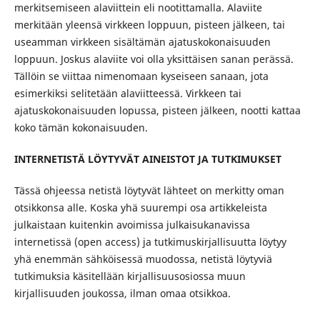
merkitsemiseen alaviittein eli nootittamalla. Alaviite
merkitään yleensä virkkeen loppuun, pisteen jälkeen, tai
useamman virkkeen sisältämän ajatuskokonaisuuden
loppuun. Joskus alaviite voi olla yksittäisen sanan perässä.
Tällöin se viittaa nimenomaan kyseiseen sanaan, jota
esimerkiksi selitetään alaviitteessä. Virkkeen tai
ajatuskokonaisuuden lopussa, pisteen jälkeen, nootti kattaa
koko tämän kokonaisuuden.
INTERNETISTÄ LÖYTYVÄT AINEISTOT JA TUTKIMUKSET
Tässä ohjeessa netistä löytyvät lähteet on merkitty oman
otsikkonsa alle. Koska yhä suurempi osa artikkeleista
julkaistaan kuitenkin avoimissa julkaisukanavissa
internetissä (open access) ja tutkimuskirjallisuutta löytyy
yhä enemmän sähköisessä muodossa, netistä löytyviä
tutkimuksia käsitellään kirjallisuusosiossa muun
kirjallisuuden joukossa, ilman omaa otsikkoa.