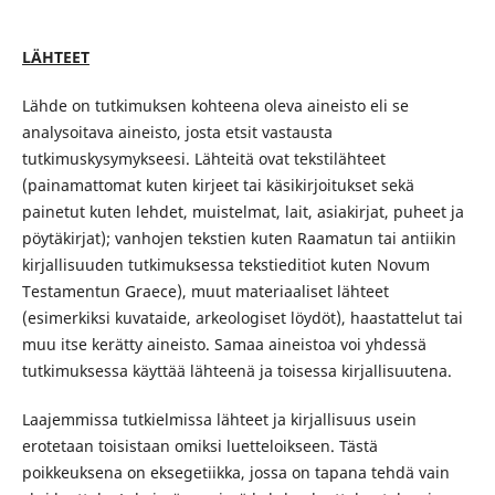
LÄHTEET
Lähde on tutkimuksen kohteena oleva aineisto eli se
analysoitava aineisto, josta etsit vastausta
tutkimuskysymykseesi. Lähteitä ovat tekstilähteet
(painamattomat kuten kirjeet tai käsikirjoitukset sekä
painetut kuten lehdet, muistelmat, lait, asiakirjat, puheet ja
pöytäkirjat); vanhojen tekstien kuten Raamatun tai antiikin
kirjallisuuden tutkimuksessa tekstieditiot kuten Novum
Testamentun Graece), muut materiaaliset lähteet
(esimerkiksi kuvataide, arkeologiset löydöt), haastattelut tai
muu itse kerätty aineisto. Samaa aineistoa voi yhdessä
tutkimuksessa käyttää lähteenä ja toisessa kirjallisuutena.
Laajemmissa tutkielmissa lähteet ja kirjallisuus usein
erotetaan toisistaan omiksi luetteloikseen. Tästä
poikkeuksena on eksegetiikka, jossa on tapana tehdä vain