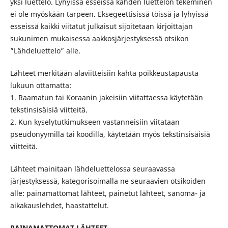
yksi luettelo. Lyhyissä esseissä kahden luettelon tekeminen
ei ole myöskään tarpeen. Eksegeettisissä töissä ja lyhyissä
esseissä kaikki viitatut julkaisut sijoitetaan kirjoittajan
sukunimen mukaisessa aakkosjärjestyksessä otsikon
”Lähdeluettelo” alle.
Lähteet merkitään alaviitteisiin kahta poikkeustapausta
lukuun ottamatta:
1. Raamatun tai Koraanin jakeisiin viitattaessa käytetään
tekstinsisäisiä viitteitä.
2. Kun kyselytutkimukseen vastanneisiin viitataan
pseudonyymilla tai koodilla, käytetään myös tekstinsisäisiä
viitteitä.
Lähteet mainitaan lähdeluettelossa seuraavassa
järjestyksessä, kategorisoimalla ne seuraavien otsikoiden
alle: painamattomat lähteet, painetut lähteet, sanoma- ja
aikakauslehdet, haastattelut.
PAINAMATTOMAT LÄHTEET