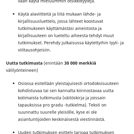
vaan käytä mieluummin otsikkotyylejä.
Käytä alaviitteitä ja liitä mukaan lähde- ja
kirjallisuusluettelo, jossa lähteet koostuvat
tutkimukseen käyttämästäsi aineistosta ja
kirjallisuuteen on lueteltu aiheesta tehdyt muut
tutkimukset. Perehdy julkaisussa käytettyihin tyyli- ja
viittausohjeisiin.
Uutta tutkimusta
(
enintään
30 000
merkkiä
välilyönteineen)
Osiossa esitellään yleistajuisesti ortodoksisuuteen
kohdistuvaa tai sen kannalta kiinnostavaa uutta
kotimaista tutkimusta (väitöskirja ja joissain
tapauksissa pro gradu -tutkielma). Teksti on
suunnattu suurelle yleisölle, kyse ei ole
asiantuntijoiden keskinäisestä viestinnästä.
Uuden tutkimuksen esittely tarjoaa tutkimuksen