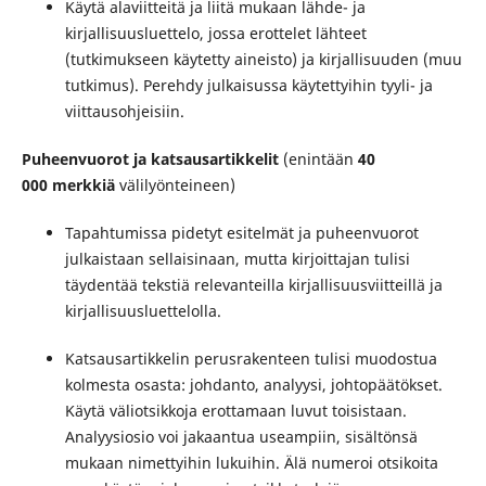
Käytä alaviitteitä ja liitä mukaan lähde- ja
kirjallisuusluettelo, jossa erottelet lähteet
(tutkimukseen käytetty aineisto) ja kirjallisuuden (muu
tutkimus). Perehdy julkaisussa käytettyihin tyyli- ja
viittausohjeisiin.
Puheenvuorot ja katsausartikkelit
(enintään
40
000
merkkiä
välilyönteineen
)
Tapahtumissa pidetyt esitelmät ja puheenvuorot
julkaistaan sellaisinaan, mutta kirjoittajan tulisi
täydentää tekstiä relevanteilla kirjallisuusviitteillä ja
kirjallisuusluettelolla.
Katsausartikkelin perusrakenteen tulisi muodostua
kolmesta osasta: johdanto, analyysi, johtopäätökset.
Käytä väliotsikkoja erottamaan luvut toisistaan.
Analyysiosio voi jakaantua useampiin, sisältönsä
mukaan nimettyihin lukuihin. Älä numeroi otsikoita