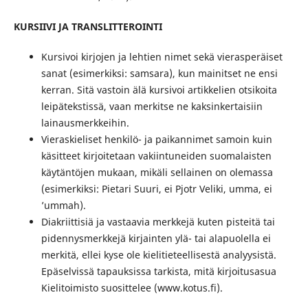
KURSIIVI JA TRANSLITTEROINTI
Kursivoi kirjojen ja lehtien nimet sekä vierasperäiset
sanat (esimerkiksi: samsara), kun mainitset ne ensi
kerran. Sitä vastoin älä kursivoi artikkelien otsikoita
leipätekstissä, vaan merkitse ne kaksinkertaisiin
lainausmerkkeihin.
Vieraskieliset henkilö- ja paikannimet samoin kuin
käsitteet kirjoitetaan vakiintuneiden suomalaisten
käytäntöjen mukaan, mikäli sellainen on olemassa
(esimerkiksi: Pietari Suuri, ei Pjotr Veliki, umma, ei
’ummah).
Diakriittisiä ja vastaavia merkkejä kuten pisteitä tai
pidennysmerkkejä kirjainten ylä- tai alapuolella ei
merkitä, ellei kyse ole kielitieteellisestä analyysistä.
Epäselvissä tapauksissa tarkista, mitä kirjoitusasua
Kielitoimisto suosittelee (www.kotus.fi).