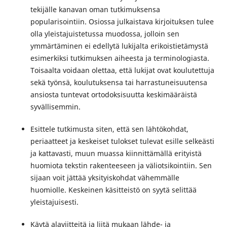
tekijälle kanavan oman tutkimuksensa
popularisointiin. Osiossa julkaistava kirjoituksen tulee
olla yleistajuistetussa muodossa, jolloin sen
ymmärtäminen ei edellytä lukijalta erikoistietämystä
esimerkiksi tutkimuksen aiheesta ja terminologiasta.
Toisaalta voidaan olettaa, että lukijat ovat koulutettuja
sekä työnsä, koulutuksensa tai harrastuneisuutensa
ansiosta tuntevat ortodoksisuutta keskimääräistä
syvällisemmin.
Esittele tutkimusta siten, että sen lähtökohdat,
periaatteet ja keskeiset tulokset tulevat esille selkeästi
ja kattavasti, muun muassa kiinnittämällä erityistä
huomiota tekstin rakenteeseen ja väliotsikointiin. Sen
sijaan voit jättää yksityiskohdat vähemmälle
huomiolle. Keskeinen käsitteistö on syytä selittää
yleistajuisesti.
Käytä alaviitteitä ja liitä mukaan lähde- ja