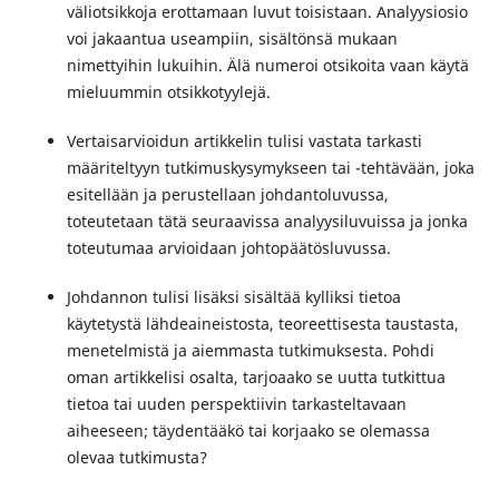
väliotsikkoja erottamaan luvut toisistaan. Analyysiosio
voi jakaantua useampiin, sisältönsä mukaan
nimettyihin lukuihin. Älä numeroi otsikoita vaan käytä
mieluummin otsikkotyylejä.
Vertaisarvioidun artikkelin tulisi vastata tarkasti
määriteltyyn tutkimuskysymykseen tai -tehtävään, joka
esitellään ja perustellaan johdantoluvussa,
toteutetaan tätä seuraavissa analyysiluvuissa ja jonka
toteutumaa arvioidaan johtopäätösluvussa.
Johdannon tulisi lisäksi sisältää kylliksi tietoa
käytetystä lähdeaineistosta, teoreettisesta taustasta,
menetelmistä ja aiemmasta tutkimuksesta. Pohdi
oman artikkelisi osalta, tarjoaako se uutta tutkittua
tietoa tai uuden perspektiivin tarkasteltavaan
aiheeseen; täydentääkö tai korjaako se olemassa
olevaa tutkimusta?