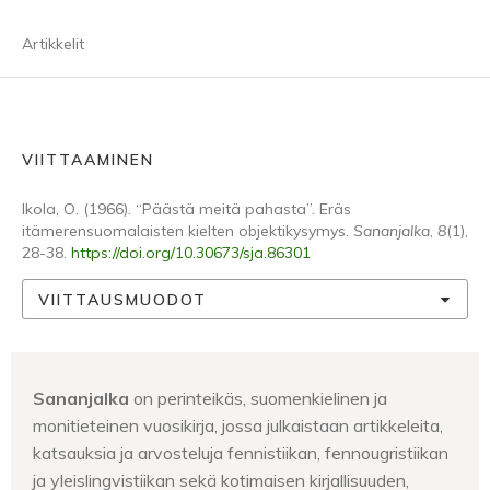
Artikkelit
VIITTAAMINEN
Ikola, O. (1966). “Päästä meitä pahasta”. Eräs
itämerensuomalaisten kielten objektikysymys.
Sananjalka
,
8
(1),
28-38.
https://doi.org/10.30673/sja.86301
VIITTAUSMUODOT
Sananjalka
on perinteikäs, suomenkielinen ja
monitieteinen vuosikirja, jossa julkaistaan artikkeleita,
katsauksia ja arvosteluja fennistiikan, fennougristiikan
ja yleislingvistiikan sekä kotimaisen kirjallisuuden,