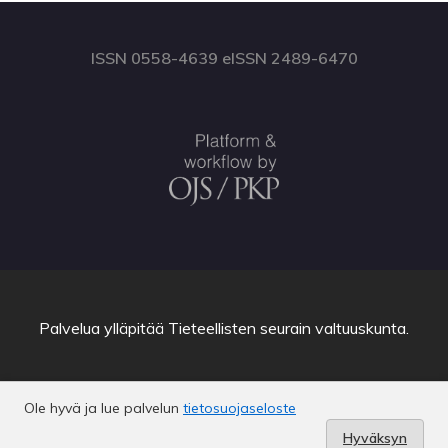
ISSN 0558-4639 eISSN 2489-6470
Palvelua ylläpitää
Tieteellisten seurain valtuuskunta
.
Ole hyvä ja lue palvelun
tietosuojaseloste
Hyväksyn