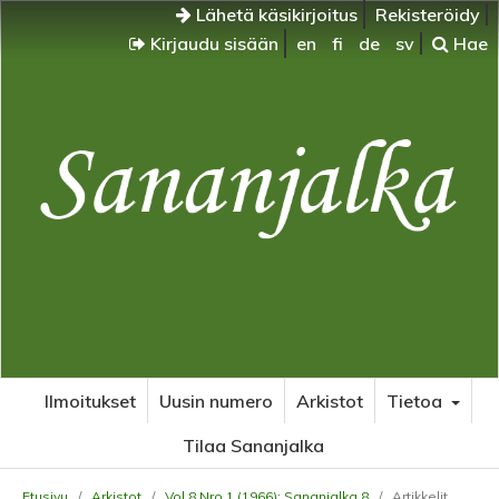
Lähetä käsikirjoitus
Rekisteröidy
Kirjaudu sisään
en
fi
de
sv
Hae
Ilmoitukset
Uusin numero
Arkistot
Tietoa
Tilaa Sananjalka
Etusivu
/
Arkistot
/
Vol 8 Nro 1 (1966): Sananjalka 8
/
Artikkelit