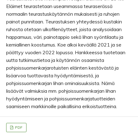
Eläimet teurastetaan useammassa teuraserässä
normaalin teurastuskäytännön mukaisesti ja ruhojen
painot punnitaan. Teurastuksen yhteydessä kustakin
ruhosta otetaan ulkofilenäytteet, joista analysoidaan
happamuus, väri, painotappio sekä lihan syöntilaatu ja
kemiallinen koostumus. Koe alkoi keväällä 2021 ja se
päättyy vuoden 2022 lopussa. Hankkeessa tuotetaan
uutta tutkimustietoa ja käytännön osaamista
pohjoissuomenkarjarotuisten eläinten kestävästä ja
lisäarvoa tuottavasta hyödyntämisestä, ja
pohjoissuomenkarjan lihan ominaisuuksista. Nämä
lisäävät valmiuksia mm. pohjoissuomenkarjan lihan
hyödyntämiseen ja pohjoissuomenkarjatuotteiden
saamiseen markkinoille paikallisina erikoistuotteina.
PDF