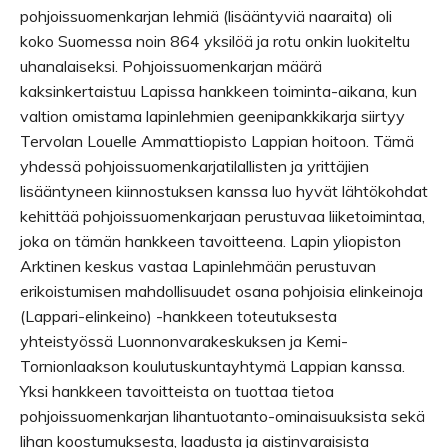
pohjoissuomenkarjan lehmiä (lisääntyviä naaraita) oli
koko Suomessa noin 864 yksilöä ja rotu onkin luokiteltu
uhanalaiseksi. Pohjoissuomenkarjan määrä
kaksinkertaistuu Lapissa hankkeen toiminta-aikana, kun
valtion omistama lapinlehmien geenipankkikarja siirtyy
Tervolan Louelle Ammattiopisto Lappian hoitoon. Tämä
yhdessä pohjoissuomenkarjatilallisten ja yrittäjien
lisääntyneen kiinnostuksen kanssa luo hyvät lähtökohdat
kehittää pohjoissuomenkarjaan perustuvaa liiketoimintaa,
joka on tämän hankkeen tavoitteena. Lapin yliopiston
Arktinen keskus vastaa Lapinlehmään perustuvan
erikoistumisen mahdollisuudet osana pohjoisia elinkeinoja
(Lappari-elinkeino) -hankkeen toteutuksesta
yhteistyössä Luonnonvarakeskuksen ja Kemi-
Tornionlaakson koulutuskuntayhtymä Lappian kanssa.
Yksi hankkeen tavoitteista on tuottaa tietoa
pohjoissuomenkarjan lihantuotanto-ominaisuuksista sekä
lihan koostumuksesta, laadusta ja aistinvaraisista