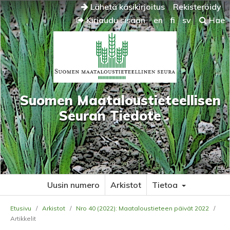
Lähetä käsikirjoitus
Rekisteröidy
Kirjaudu sisään
en
fi
sv
Hae
Suomen Maataloustieteellisen
Seuran Tiedote
Uusin numero
Arkistot
Tietoa
Etusivu
/
Arkistot
/
Nro 40 (2022): Maataloustieteen päivät 2022
/
Artikkelit