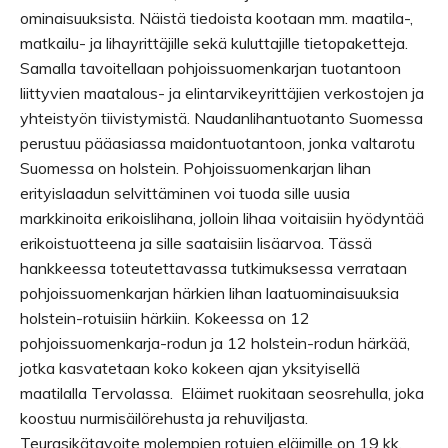
ominaisuuksista. Näistä tiedoista kootaan mm. maatila-,
matkailu- ja lihayrittäjille sekä kuluttajille tietopaketteja.
Samalla tavoitellaan pohjoissuomenkarjan tuotantoon
liittyvien maatalous- ja elintarvikeyrittäjien verkostojen ja
yhteistyön tiivistymistä. Naudanlihantuotanto Suomessa
perustuu pääasiassa maidontuotantoon, jonka valtarotu
Suomessa on holstein. Pohjoissuomenkarjan lihan
erityislaadun selvittäminen voi tuoda sille uusia
markkinoita erikoislihana, jolloin lihaa voitaisiin hyödyntää
erikoistuotteena ja sille saataisiin lisäarvoa. Tässä
hankkeessa toteutettavassa tutkimuksessa verrataan
pohjoissuomenkarjan härkien lihan laatuominaisuuksia
holstein-rotuisiin härkiin. Kokeessa on 12
pohjoissuomenkarja-rodun ja 12 holstein-rodun härkää,
jotka kasvatetaan koko kokeen ajan yksityisellä
maatilalla Tervolassa. Eläimet ruokitaan seosrehulla, joka
koostuu nurmisäilörehusta ja rehuviljasta.
Teurasikätavoite molempien rotujen eläimille on 19 kk.