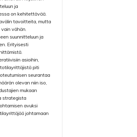
teluun ja
essa on kehitettävää.
kavälin tavoitteita, mutta
u vain vähän.
seen suunnitteluun ja
. Erityisesti
hittämistä.
atiivisiin asioihin,
tilayrittäjistä piti
 toteutumisen seurantaa
määrän olevan niin iso,
 edustajien mukaan
a strategista
 johtamisen avuksi
tilayrittäjää johtamaan