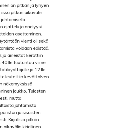
inen on pitkän ja lyhyen
issä pitkän aikavälin
johtamisella.
 ajattelu ja analyysi
oitteiden asettaminen,
äytäntöön vienti oli sekä
htamista voidaan edistää.
 ja aineistot kerättiin
 40:lle tuotantoa viime
tilayrittäjälle ja 12:lle
toteutettiin kevättalven
en näkemyksissä
eeninen joukko. Tulosten
esti, mutta
ltaista johtamista
päristön ja sisäisten
i. Kirjallisia pitkän
 aikavälin kirjallinen