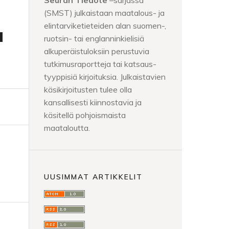
Seuran Tiedote
–sarjassa
(SMST) julkaistaan maatalous- ja
elintarviketieteiden alan suomen-,
a
ruotsin- tai englanninkielisiä
alkuperäistuloksiin perustuvia
tutkimusraportteja tai katsaus-
tyyppisiä kirjoituksia. Julkaistavien
käsikirjoitusten tulee olla
kansallisesti kiinnostavia ja
käsitellä pohjoismaista
maataloutta.
UUSIMMAT ARTIKKELIT