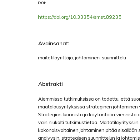
DOI:
https://doi.org/10.33354/smst.89235
Avainsanat:
maitotilayrittäjä, johtaminen, suunnittelu
Abstrakti
Aiemmissa tutkimuksissa on todettu, että suo
maatalousyrityksissä strateginen johtaminen v
Strategian luonnista ja käytäntöön viennistä 
vain niukalti tutkimustietoa. Maitotilayrityksii
kokonaisvaltainen johtaminen pitää sisällään s
analyysin, strategisen suunnittelun ja johtami