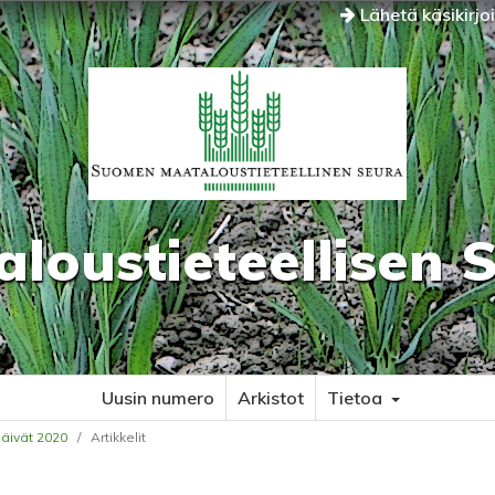
Lähetä käsikirjo
oustieteellisen 
Uusin numero
Arkistot
Tietoa
päivät 2020
/
Artikkelit