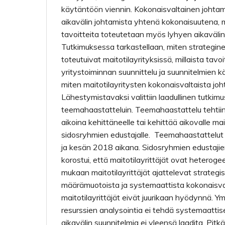
käytäntöön viennin. Kokonaisvaltainen johtam
aikavälin johtamista yhtenä kokonaisuutena, m
tavoitteita toteutetaan myös lyhyen aikavälin 
Tutkimuksessa tarkastellaan, miten strateginen
toteutuivat maitotilayrityksissä, millaista tav
yritystoiminnan suunnittelu ja suunnitelmien k
miten maitotilayritysten kokonaisvaltaista jo
Lähestymistavaksi valittiin laadullinen tutkimus
teemahaastatteluin. Teemahaastattelu tehtiin
aikoina kehittäneelle tai kehittää aikovalle maito
sidosryhmien edustajalle. Teemahaastattelut 
ja kesän 2018 aikana. Sidosryhmien edustaji
korostui, että maitotilayrittäjät ovat heterog
mukaan maitotilayrittäjät ajattelevat strategis
määrämuotoista ja systemaattista kokonaisva
maitotilayrittäjät eivät juurikaan hyödynnä. Ym
resurssien analysointia ei tehdä systemaattisest
aikavälin suunnitelmia ei yleensä laadita. Pitkän