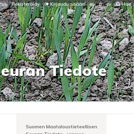
itus
Rekisteröidy
Kirjaudu sisään
en
fi
sv
Hae
Seuran Tiedote
Suomen Maataloustieteellisen