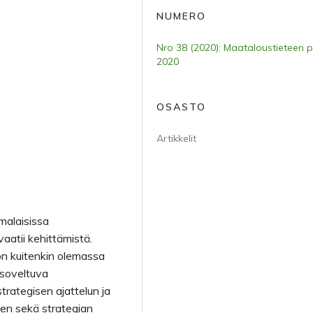
NUMERO
Nro 38 (2020): Maataloustieteen p
2020
OSASTO
Artikkelit
malaisissa
aatii kehittämistä.
on kuitenkin olemassa
n soveltuva
trategisen ajattelun ja
sen sekä strategian