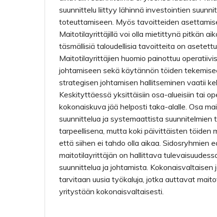
suunnittelu liittyy lähinnä investointien suunnit
toteuttamiseen. Myös tavoitteiden asettamis
Maitotilayrittäjillä voi olla mietittynä pitkän ai
täsmällisiä taloudellisia tavoitteita on asetett
Maitotilayrittäjien huomio painottuu operatiivi
johtamiseen sekä käytännön töiden tekemiseen
strategisen johtamisen hallitseminen vaatii ke
Keskityttäessä yksittäisiin osa-alueisiin tai oper
kokonaiskuva jää helposti taka-alalle. Osa maito
suunnittelua ja systemaattista suunnitelmien
tarpeellisena, mutta koki päivittäisten töiden 
että siihen ei tahdo olla aikaa. Sidosryhmien
maitotilayrittäjän on hallittava tulevaisuudess
suunnittelua ja johtamista. Kokonaisvaltaisen
tarvitaan uusia työkaluja, jotka auttavat maito
yritystään kokonaisvaltaisesti.