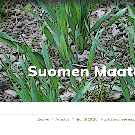
Suomen Maatal
Etusivu
/
Arkistot
/
Nro 38 (2020): Maataloustieteen 