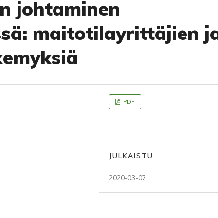
en johtaminen
sä: maitotilayrittäjien j
kemyksiä
PDF
JULKAISTU
2020-03-07